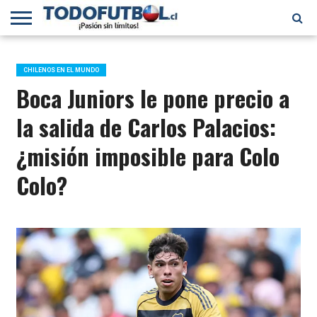
PRIMERA
DIVISIÓN
PRIMERA
SELECCIÓN
CHILENOS
FÚTBOL
B
CHILENA
EN EL
INTERNACIONAL
CHILENOS EN EL MUNDO
MUNDO
Boca Juniors le pone precio a
la salida de Carlos Palacios:
¿misión imposible para Colo
Colo?