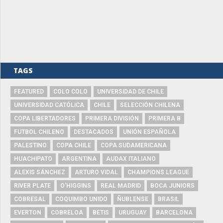
TAGS
FEATURED
COLO COLO
UNIVERSIDAD DE CHILE
UNIVERSIDAD CATÓLICA
CHILE
SELECCIÓN CHILENA
COPA LIBERTADORES
PRIMERA DIVISIÓN
PRIMERA B
FUTBOL CHILENO
DESTACADOS
UNIÓN ESPAÑOLA
PALESTINO
COPA CHILE
COPA SUDAMERICANA
HUACHIPATO
ARGENTINA
AUDAX ITALIANO
ALEXIS SÁNCHEZ
ARTURO VIDAL
CHAMPIONS LEAGUE
RIVER PLATE
O'HIGGINS
REAL MADRID
BOCA JUNIORS
COBRESAL
COQUIMBO UNIDO
ÑUBLENSE
BRASIL
EVERTON
COBRELOA
BETIS
URUGUAY
BARCELONA