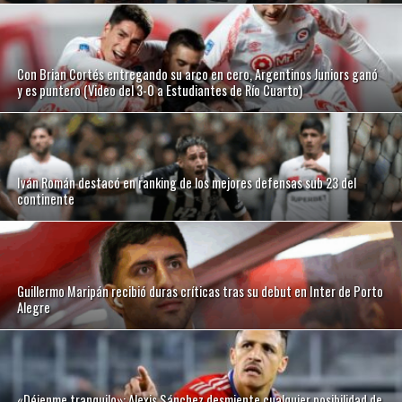
Con Brian Cortés entregando su arco en cero, Argentinos Juniors ganó
y es puntero (Video del 3-0 a Estudiantes de Río Cuarto)
Iván Román destacó en ranking de los mejores defensas sub 23 del
continente
Guillermo Maripán recibió duras críticas tras su debut en Inter de Porto
Alegre
«Déjenme tranquilo»: Alexis Sánchez desmiente cualquier posibilidad de