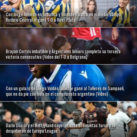
Con Jorge Almirón en la banca y Vicente Pizarro en el medio campo,
Rosario Central le ganó 1-0 a River Plate
Brayan Cortés imbatible y Argentinos Juniors completo su tercera
victoria consecutiva (Video del 1-0 a Belgrano)
Con un golazo de Diego Valdés, Vélez le ganó al Talleres de Sampaoli,
que no da pie con bola en el campeonato argentino (Video)
Darío Osorio y el Midtjylland cayeron ante el Besiktas turco y se
despidieron de Europa League