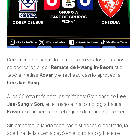
Comenzndo el segundo tiempo. otra vez los coreanos
se acercaron al gol:
Remate de Hwang In-Beom
que
tapó a medias
Kovar
y el rechazo casi lo aprovecha
Lee Jae-Sung
A los 56´otra más para los asiáticos: Gran pase de
Lee
Jae-Sung y Son,
en el mano a mano, no logra batir a
Kovar
con un somrerito. el arquero la mandó al córner
Sin embargo, cuando todo hacía suponer lo contrario, la
apertura de la cuenta cayó en el otro arco y fue en el