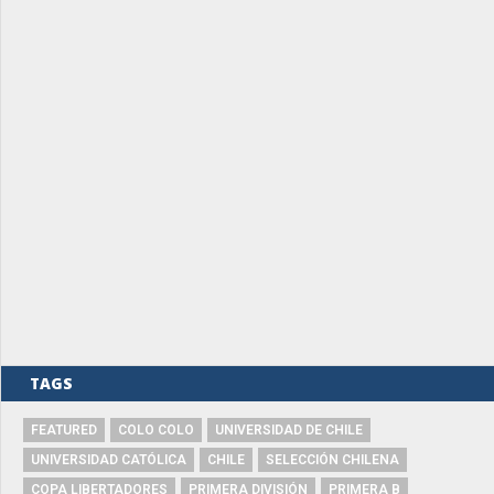
TAGS
FEATURED
COLO COLO
UNIVERSIDAD DE CHILE
UNIVERSIDAD CATÓLICA
CHILE
SELECCIÓN CHILENA
COPA LIBERTADORES
PRIMERA DIVISIÓN
PRIMERA B