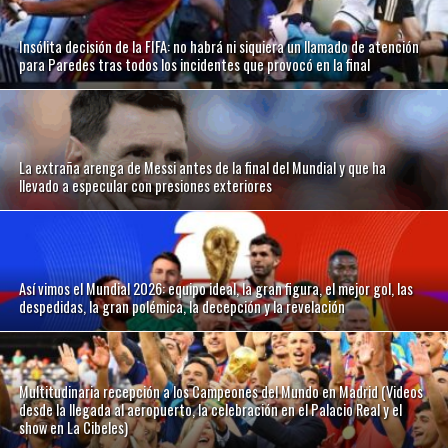
Insólita decisión de la FIFA: no habrá ni siquiera un llamado de atención
para Paredes tras todos los incidentes que provocó en la final
La extraña arenga de Messi antes de la final del Mundial y que ha
llevado a especular con presiones exteriores
Así vimos el Mundial 2026: equipo ideal, la gran figura, el mejor gol, las
despedidas, la gran polémica, la decepción y la revelación
Multitudinaria recepción a los Campeones del Mundo en Madrid (Videos
desde la llegada al aeropuerto, la celebración en el Palacio Real y el
show en La Cibeles)