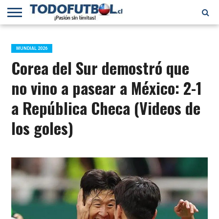
PRIMERA
DIVISIÓN
PRIMERA
SELECCIÓN
CHILENOS
FÚTBOL
B
CHILENA
EN EL
INTERNACIONAL
MUNDIAL 2026
MUNDO
Corea del Sur demostró que
no vino a pasear a México: 2-1
a República Checa (Videos de
los goles)