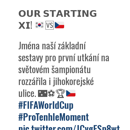
𝗢𝗨𝗥 𝗦𝗧𝗔𝗥𝗧𝗜𝗡𝗚
𝗫𝗜!
🆚
Jména naší základní
sestavy pro první utkání na
světovém šampionátu
rozzářila i jihokorejské
ulice.
🌃
⚽
🏆
#FIFAWorldCup
#ProTenhleMoment
pic.twitter.com/JCvgFSp8wt