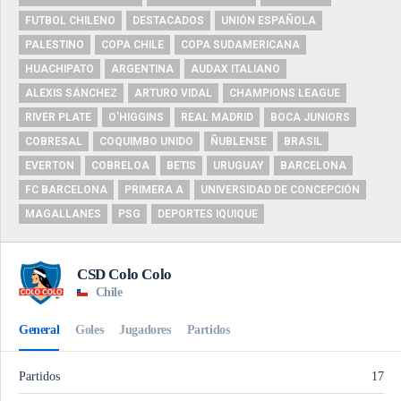
FUTBOL CHILENO
DESTACADOS
UNIÓN ESPAÑOLA
PALESTINO
COPA CHILE
COPA SUDAMERICANA
HUACHIPATO
ARGENTINA
AUDAX ITALIANO
ALEXIS SÁNCHEZ
ARTURO VIDAL
CHAMPIONS LEAGUE
RIVER PLATE
O'HIGGINS
REAL MADRID
BOCA JUNIORS
COBRESAL
COQUIMBO UNIDO
ÑUBLENSE
BRASIL
EVERTON
COBRELOA
BETIS
URUGUAY
BARCELONA
FC BARCELONA
PRIMERA A
UNIVERSIDAD DE CONCEPCIÓN
MAGALLANES
PSG
DEPORTES IQUIQUE