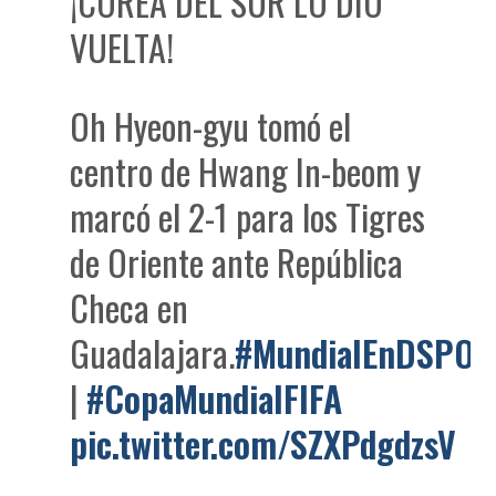
¡COREA DEL SUR LO DIO
VUELTA!
Oh Hyeon-gyu tomó el
centro de Hwang In-beom y
marcó el 2-1 para los Tigres
de Oriente ante República
Checa en
Guadalajara.
#MundialEnDSPOR
|
#CopaMundialFIFA
pic.twitter.com/SZXPdgdzsV