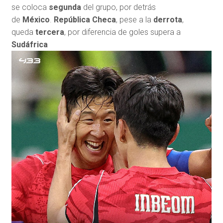
se coloca
segunda
del grupo, por detrás
de
México
.
República Checa
, pese a la
derrota
,
queda
tercera
, por diferencia de goles supera a
Sudáfrica