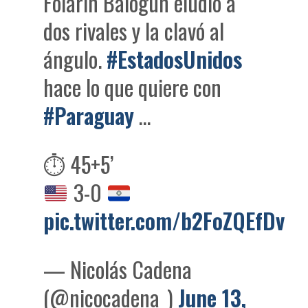
Folarin Balogun eludió a
dos rivales y la clavó al
ángulo.
#EstadosUnidos
hace lo que quiere con
#Paraguay
…
⏱️ 45+5’
3-0
pic.twitter.com/b2FoZQEfDv
— Nicolás Cadena
(@nicocadena_)
June 13,