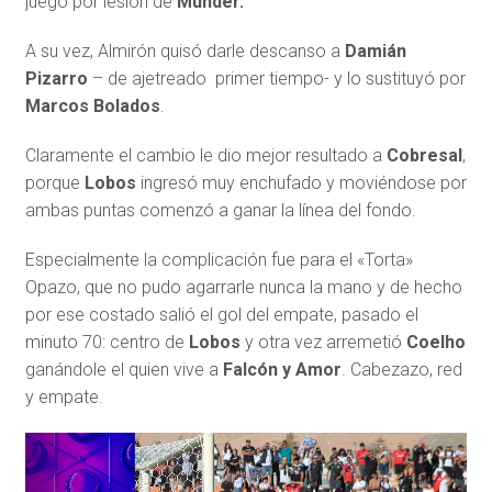
juego por lesión de
Munder.
A su vez, Almirón quisó darle descanso a
Damián
Pizarro
– de ajetreado primer tiempo- y lo sustituyó por
Marcos Bolados
.
Claramente el cambio le dio mejor resultado a
Cobresal
,
porque
Lobos
ingresó muy enchufado y moviéndose por
ambas puntas comenzó a ganar la línea del fondo.
Especialmente la complicación fue para el «Torta»
Opazo, que no pudo agarrarle nunca la mano y de hecho
por ese costado salió el gol del empate, pasado el
minuto 70: centro de
Lobos
y otra vez arremetió
Coelho
ganándole el quien vive a
Falcón y Amor
. Cabezazo, red
y empate.