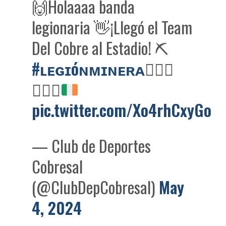
🙌Holaaaa banda
legionaria 👋¡Llegó el Team
Del Cobre al Estadio! ⛏️
#ʟᴇɢɪóɴᴍɪɴᴇʀᴀ
👷🏽‍♂️
👷🏻‍♀️
pic.twitter.com/Xo4rhCxyGo
— Club de Deportes
Cobresal
(@ClubDepCobresal)
May
4, 2024