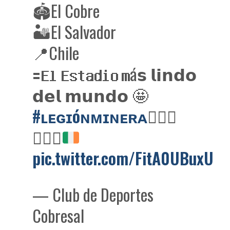
🏟️El Cobre
🏜️El Salvador
📍Chile
🟰𝗘𝗹 𝗘𝘀𝘁𝗮𝗱𝗶𝗼 𝗺á𝘀 𝗹𝗶𝗻𝗱𝗼
𝗱𝗲𝗹 𝗺𝘂𝗻𝗱𝗼 🤩
#ʟᴇɢɪóɴᴍɪɴᴇʀᴀ
👷🏽‍♂️
👷🏻‍♀️
pic.twitter.com/FitA0UBuxU
— Club de Deportes
Cobresal