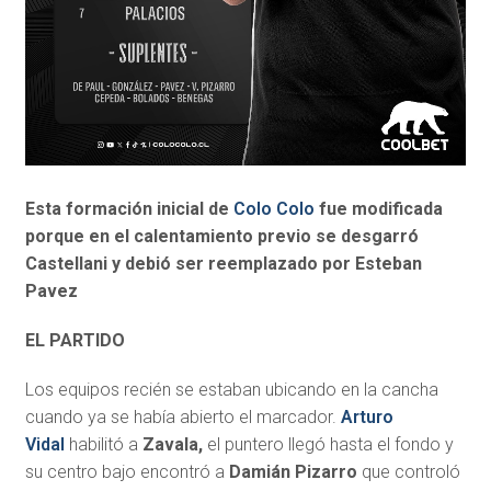
Esta formación inicial de
Colo Colo
fue modificada
porque en el calentamiento previo se desgarró
Castellani y debió ser reemplazado por Esteban
Pavez
EL PARTIDO
Los equipos recién se estaban ubicando en la cancha
cuando ya se había abierto el marcador.
Arturo
Vidal
habilitó a
Zavala,
el puntero llegó hasta el fondo y
su centro bajo encontró a
Damián Pizarro
que controló