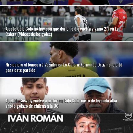
A este Colo Colo no hay con que darle: lo dio vuelta y ganó 2-1 en La
Calera (Videos de los goles)
Ni siquiera al banco irá Vozinha en La Calera: Fernando Ortiz no lo citó
para este partido
Apellido Caszely vuelve a brillar en Colo Colo: nieto de leyenda alba
anotó golazo de chilena a la UC