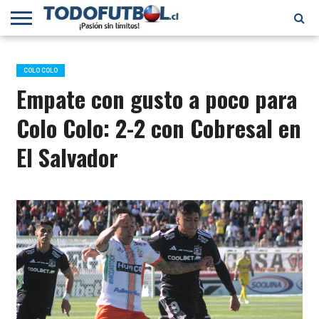
PRIMERA
DIVISIÓN
PRIMERA
SELECCIÓN
CHILENOS
FÚTBOL
B
CHILENA
EN EL
INTERNACIONAL
COLO COLO
MUNDO
Empate con gusto a poco para
Colo Colo: 2-2 con Cobresal en
El Salvador