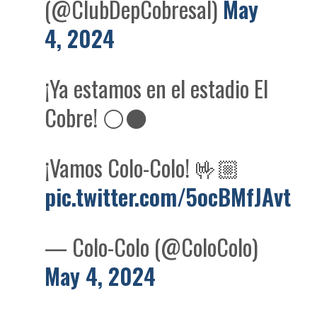
(@ClubDepCobresal)
May
4, 2024
¡Ya estamos en el estadio El
Cobre! ⚪️⚫️
¡Vamos Colo-Colo! 🤟🏼
pic.twitter.com/5ocBMfJAvt
— Colo-Colo (@ColoColo)
May 4, 2024