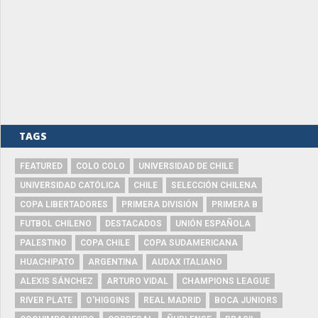
TAGS
FEATURED
COLO COLO
UNIVERSIDAD DE CHILE
UNIVERSIDAD CATÓLICA
CHILE
SELECCIÓN CHILENA
COPA LIBERTADORES
PRIMERA DIVISIÓN
PRIMERA B
FUTBOL CHILENO
DESTACADOS
UNIÓN ESPAÑOLA
PALESTINO
COPA CHILE
COPA SUDAMERICANA
HUACHIPATO
ARGENTINA
AUDAX ITALIANO
ALEXIS SÁNCHEZ
ARTURO VIDAL
CHAMPIONS LEAGUE
RIVER PLATE
O'HIGGINS
REAL MADRID
BOCA JUNIORS