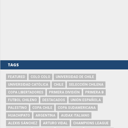
TAGS
FEATURED
COLO COLO
UNIVERSIDAD DE CHILE
UNIVERSIDAD CATÓLICA
CHILE
SELECCIÓN CHILENA
COPA LIBERTADORES
PRIMERA DIVISIÓN
PRIMERA B
FUTBOL CHILENO
DESTACADOS
UNIÓN ESPAÑOLA
PALESTINO
COPA CHILE
COPA SUDAMERICANA
HUACHIPATO
ARGENTINA
AUDAX ITALIANO
ALEXIS SÁNCHEZ
ARTURO VIDAL
CHAMPIONS LEAGUE