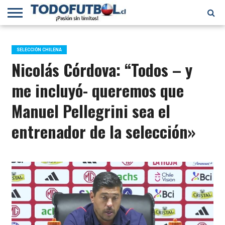
PRIMERA
DIVISIÓN
PRIMERA
SELECCIÓN
CHILENOS
FÚTBOL
B
CHILENA
EN EL
INTERNACIONAL
SELECCIÓN CHILENA
MUNDO
Nicolás Córdova: “Todos – y
me incluyó- queremos que
Manuel Pellegrini sea el
entrenador de la selección»