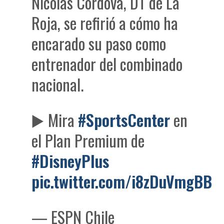
Nicolás Córdova, DT de La
Roja, se refirió a cómo ha
encarado su paso como
entrenador del combinado
nacional.
▶️ Mira
#SportsCenter
en
el Plan Premium de
#DisneyPlus
pic.twitter.com/i8zDuVmgBB
— ESPN Chile