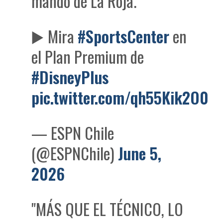
mando de La Roja.
▶️ Mira
#SportsCenter
en
el Plan Premium de
#DisneyPlus
pic.twitter.com/qh55Kik2O0
— ESPN Chile
(@ESPNChile)
June 5,
2026
"MÁS QUE EL TÉCNICO, LO