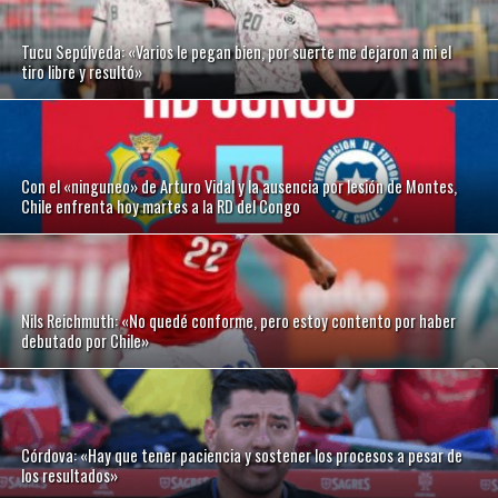
Tucu Sepúlveda: «Varios le pegan bien, por suerte me dejaron a mi el
tiro libre y resultó»
Con el «ninguneo» de Arturo Vidal y la ausencia por lesión de Montes,
Chile enfrenta hoy martes a la RD del Congo
Nils Reichmuth: «No quedé conforme, pero estoy contento por haber
debutado por Chile»
Córdova: «Hay que tener paciencia y sostener los procesos a pesar de
los resultados»