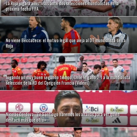
La Roja jugará amistosos ante dos selecciones mundialistas en la
próxima fecha FIFA
No viene Beccacece: el motivo legal que aleja al DT mundialista de La
Roja
Jugando un muy buen segundo tiempo, Chile le ganó 2-1 a la mundialista
selección de la RD del Congo en Francia (Videos)
Nicolás Córdova: “En Santiago haremos los análisis para ver quién
destacó más que otro»