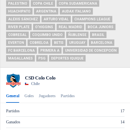
PALESTINO
COPA CHILE
COPA SUDAMERICANA
HUACHIPATO
ARGENTINA
AUDAX ITALIANO
ALEXIS SÁNCHEZ
ARTURO VIDAL
CHAMPIONS LEAGUE
RIVER PLATE
O'HIGGINS
REAL MADRID
BOCA JUNIORS
COBRESAL
COQUIMBO UNIDO
ÑUBLENSE
BRASIL
EVERTON
COBRELOA
BETIS
URUGUAY
BARCELONA
FC BARCELONA
PRIMERA A
UNIVERSIDAD DE CONCEPCIÓN
MAGALLANES
PSG
DEPORTES IQUIQUE