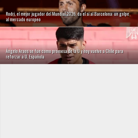
Rodri, el mejor jugador del Mundial 2026, da el sí al Barcelona: un golpe
al mercado europeo
Ángelo Araos se fue como promesa de la U y hoy vuelve a Chile para
reforzar a U. Española