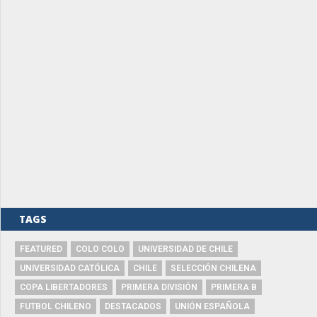
TAGS
FEATURED
COLO COLO
UNIVERSIDAD DE CHILE
UNIVERSIDAD CATÓLICA
CHILE
SELECCIÓN CHILENA
COPA LIBERTADORES
PRIMERA DIVISIÓN
PRIMERA B
FUTBOL CHILENO
DESTACADOS
UNIÓN ESPAÑOLA