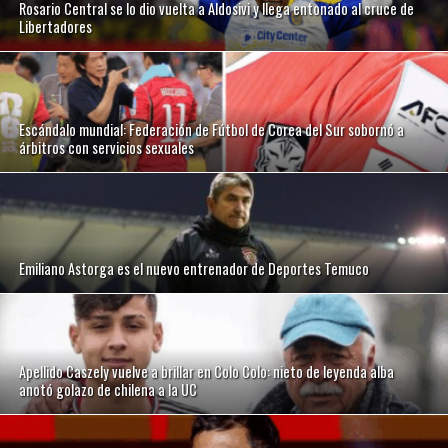
Rosario Central se lo dio vuelta a Aldosivi y llega entonado al cruce de
Libertadores
Escándalo mundial: Federación de Fútbol de Corea del Sur sobornó a
árbitros con servicios sexuales
Emiliano Astorga es el nuevo entrenador de Deportes Temuco
Apellido Caszely vuelve a brillar en Colo Colo: nieto de leyenda alba
anotó golazo de chilena a la UC