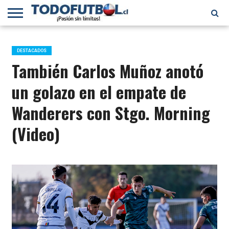
PRIMERA
DIVISIÓN
PRIMERA
SELECCIÓN
CHILENOS
FÚTBOL
B
CHILENA
EN EL
INTERNACIONAL
DESTACADOS
MUNDO
También Carlos Muñoz anotó
un golazo en el empate de
Wanderers con Stgo. Morning
(Video)