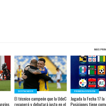
MÁS PRIM
LEER MÁS
LEER MÁS
DESTACADOS
PRIMERA DIVISIÓN
El técnico campeón que la UdeC
Jugada la Fecha 17 la
iggins
recuperó y debutará justo en el
Posiciones tiene como