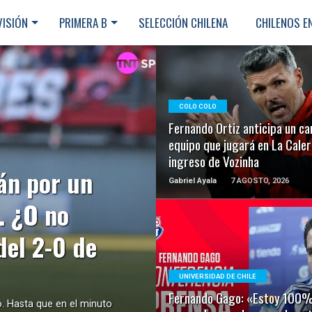
VISIÓN
PRIMERA B
SELECCIÓN CHILENA
CHILENOS E
LEER MÁS
COLO COLO
Fernando Ortiz anticipa un ca
equipo que jugará en La Calera
ingreso de Vozinha
án por un
Gabriel Ayala
7 AGOSTO, 2026
. ¿O no
del 2-0 de
LEER MÁS
UNIVERSIDAD DE CHILE
Fernando Gago: «Estoy 100%
. Hasta que en el minuto