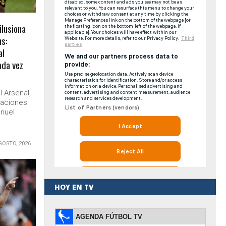
ilusiona
ns:
al
ada vez
l Arsenal,
saciones
anuel
GOSTO, 2026
HOY EN TV