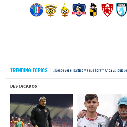
TRENDING TOPICS
¿Dónde ver el partido y a qué hora?: Arica vs Iquique
Mientras Colo Colo lo espera, Diego Valdés sigue siendo titular y figura en un 
Jugada la Fecha 17 la Tabla de Posiciones tiene como líder a Colo Colo y como 
Colo Colo le ganó un partido de locos a Everton: locos lindos en ataque y locos
DESTACADOS
Boca Juniors: se anticipan cambios en medio campo y en delantera para jugar
LEER MÁS
LEER MÁS