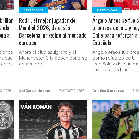
DESTACADOS
DESTACADOS
brillar
Rodri, el mejor jugador del
Ángelo Araos se fue
yenda
Mundial 2026, da el sí al
promesa de la U y hoy
ena a
Barcelona: un golpe al mercado
Chile para reforzar a 
europeo
Española
ciones
Ahora el club azulgrana y el
Ángelo Araos fue pre
ersidad
Manchester City deben ponerse
como refuerzo de Un
o goles
de acuerdo
Española y dejó un m
directo a los hinchas:..
O, 2026
Sol Garcia Lineros
7 AGOSTO, 2026
Cristina Sanhueza
7 A
LEER MÁS
LEER MÁS