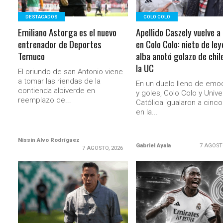
DESTACADOS
COLO COLO
Emiliano Astorga es el nuevo
Apellido Caszely vuelve a 
entrenador de Deportes
en Colo Colo: nieto de le
Temuco
alba anotó golazo de chil
la UC
El oriundo de san Antonio viene
a tomar las riendas de la
En un duelo lleno de emo
contienda albiverde en
y goles, Colo Colo y Univ
reemplazo de...
Católica igualaron a cinc
en la...
Nissin Alvo Rodríguez
Gabriel Ayala
7 AGOST
7 AGOSTO, 2026
LEER MÁS
LEER MÁS