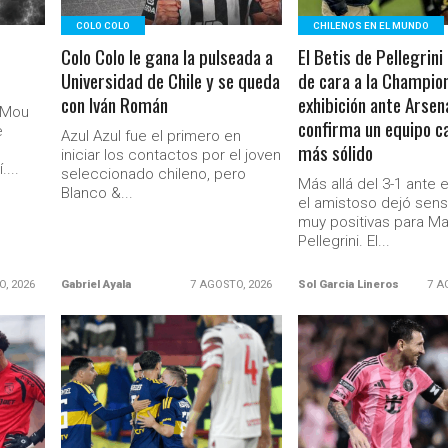
COLO COLO
CHILENOS EN EL MUNDO
Colo Colo le gana la pulseada a
El Betis de Pellegrini 
Universidad de Chile y se queda
de cara a la Champio
con Iván Román
exhibición ante Arsen
a Mou
confirma un equipo c
e
Azul Azul fue el primero en
más sólido
iniciar los contactos por el joven
...
seleccionado chileno, pero
Más allá del 3-1 ante e
Blanco &...
el amistoso dejó sen
muy positivas para M
Pellegrini. El...
O, 2026
Gabriel Ayala
7 AGOSTO, 2026
Sol Garcia Lineros
7 A
LEER MÁS
LEER MÁS