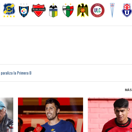
 paraliza la Primera B
Vélez imparable (Video del 1-0 a Independiente)
único escolta a Universidad de Chile
 de los otros en defensa (Videos del 4-3)
MÁS
 en Rancagua
LEER MÁS
LEER MÁS