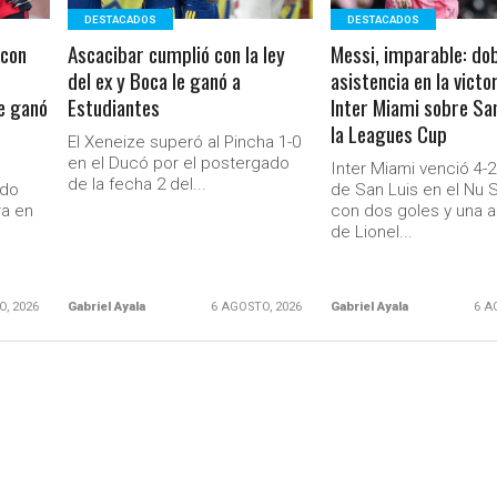
DESTACADOS
DESTACADOS
 con
Ascacibar cumplió con la ley
Messi, imparable: dob
del ex y Boca le ganó a
asistencia en la victo
se ganó
Estudiantes
Inter Miami sobre Sa
la Leagues Cup
El Xeneize superó al Pincha 1-0
en el Ducó por el postergado
,
Inter Miami venció 4-2
de la fecha 2 del...
ndo
de San Luis en el Nu 
ra en
con dos goles y una a
de Lionel...
O, 2026
Gabriel Ayala
6 AGOSTO, 2026
Gabriel Ayala
6 A