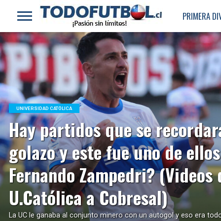
PRIMERA DI
UNIVERSIDAD CATÓLICA
Hay partidos que se recordar
LEER MÁS
golazo y este fue uno de ellos
Fernando Zampedri? (Videos 
U.Católica a Cobresal)
La UC le ganaba al conjunto minero con un autogol y eso era todo