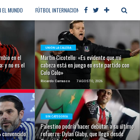
N EL MUNDO
FÚTBOL INTERNACIONAL
LEER MÁS
UNIÓN LA CALERA
mbio en el
Martín Cicotello: «Es evidente que mi
: y no es el
cabeza está en juego en este partido con
Colo Colo»
Ricardo Carrasco
7 AGOSTO, 2026
LEER MÁS
SIN CATEGORÍA
Palestino podría hacer debutar a su último
 convencido
refuerzo: Dylan Glaby, que llegó desde