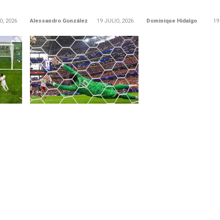
O, 2026
Alessandro González
19 JULIO, 2026
Dominique Hidalgo
19
LEER MÁS
ñé, te
Mikel Oyarzábal: «Nos hemos
 que
ganado el derecho a soñar que
podemos srer campeones del
mundo»
onaron
 más.
«En los penale, se trata de
ás...
visualizar el momento, que esos
instantes que te toca vivir
alguna...