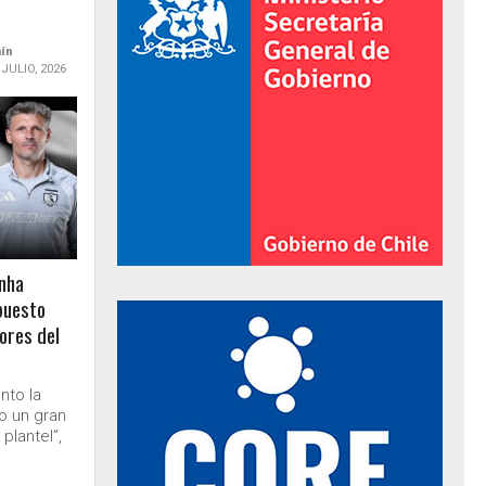
aín
 JULIO, 2026
inha
puesto
al de Gobierno
ores del
nto la
o un gran
plantel”,