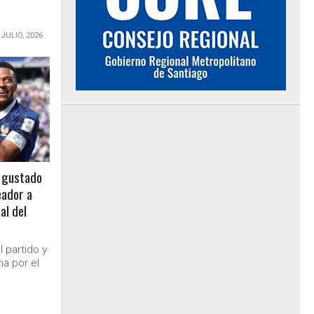
 JULIO, 2026
 gustado
eador a
al del
l partido y
ma por el
.