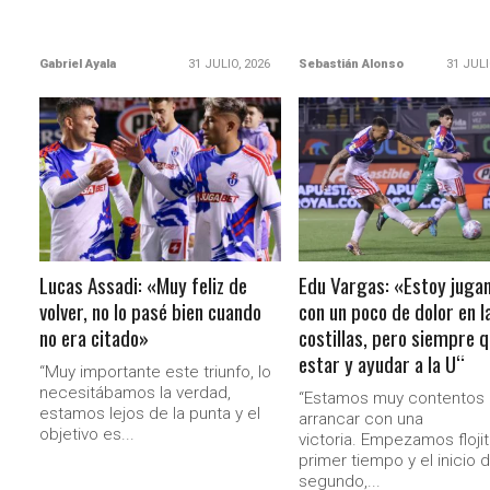
Gabriel Ayala
31 JULIO, 2026
Sebastián Alonso
31 JULI
LEER MÁS
LEER MÁS
Lucas Assadi: «Muy feliz de
Edu Vargas: «Estoy juga
volver, no lo pasé bien cuando
con un poco de dolor en l
no era citado»
costillas, pero siempre q
estar y ayudar a la U“
“Muy importante este triunfo, lo
necesitábamos la verdad,
“Estamos muy contentos
estamos lejos de la punta y el
arrancar con una
objetivo es...
victoria. Empezamos flojit
primer tiempo y el inicio d
segundo,...