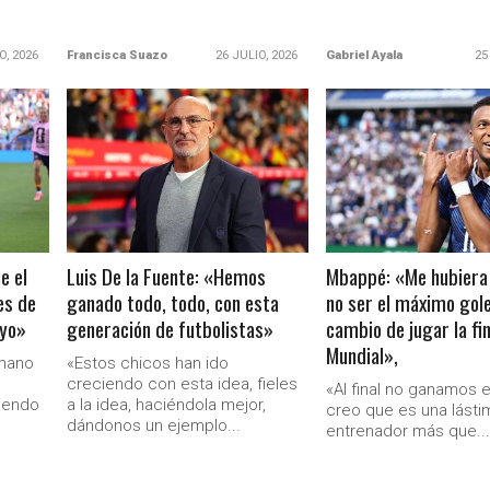
O, 2026
Francisca Suazo
26 JULIO, 2026
Gabriel Ayala
25
LEER MÁS
LEER MÁS
e el
Luis De la Fuente: «Hemos
Mbappé: «Me hubiera
es de
ganado todo, todo, con esta
no ser el máximo gol
 yo»
generación de futbolistas»
cambio de jugar la fin
Mundial»,
umano
«Estos chicos han ido
creciendo con esta idea, fieles
«Al final no ganamos e
iendo
a la idea, haciéndola mejor,
creo que es una lásti
dándonos un ejemplo...
entrenador más que..