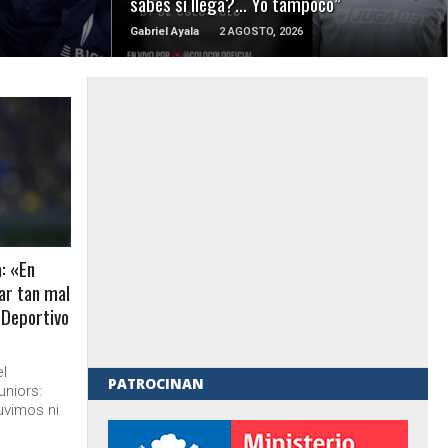
sabes si llega?… Yo tampoco”
Gabriel Ayala
2 AGOSTO, 2026
: «En
ar tan mal
 Deportivo
el
PATROCINAN
niors:
uvimos ni
al de Gobierno