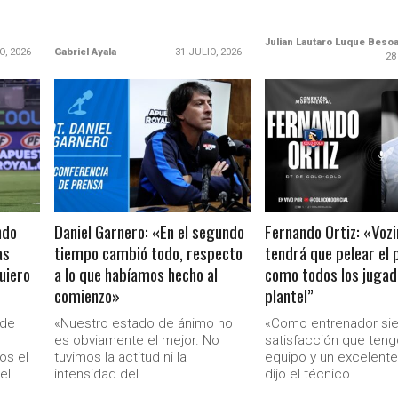
Julian Lautaro Luque Beso
O, 2026
Gabriel Ayala
31 JULIO, 2026
28
LEER MÁS
LEER MÁS
ndo
Daniel Garnero: «En el segundo
Fernando Ortiz: «Voz
as
tiempo cambió todo, respecto
tendrá que pelear el 
Ministerio Secretaría Gener
uiero
a lo que habíamos hecho al
como todos los jugad
comienzo»
plantel”
 de
«Nuestro estado de ánimo no
«Como entrenador sie
es obviamente el mejor. No
satisfacción que teng
os el
tuvimos la actitud ni la
equipo y un excelente 
el
intensidad del...
dijo el técnico...