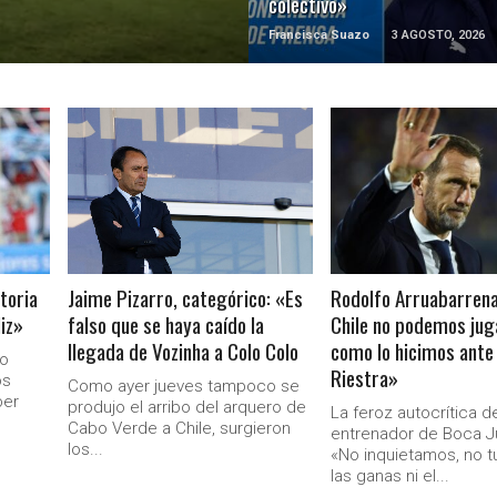
colectivo»
Francisca Suazo
3 AGOSTO, 2026
LEER MÁS
LEER MÁS
toria
Jaime Pizarro, categórico: «Es
Rodolfo Arruabarrena
liz»
falso que se haya caído la
Chile no podemos jug
llegada de Vozinha a Colo Colo
como lo hicimos ante
no
Riestra»
os
Como ayer jueves tampoco se
ber
produjo el arribo del arquero de
La feroz autocrítica d
Cabo Verde a Chile, surgieron
entrenador de Boca Ju
los...
«No inquietamos, no t
Ministerio Secretaría Gener
las ganas ni el...