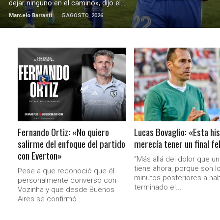
dejar ninguno en el camino», dijo el...
Marcelo Barranti
5 AGOSTO, 2026
LEER MÁS
LEER MÁS
Fernando Ortiz: «No quiero
Lucas Bovaglio: «Esta his
salirme del enfoque del partido
merecía tener un final fe
con Everton»
“Más allá del dolor que u
tiene ahora, porque son l
Pese a que reconoció que él
minutos posteriores a ha
personalmente conversó con
terminado el...
Vozinha y que desde Buenos
Aires se confirmó...