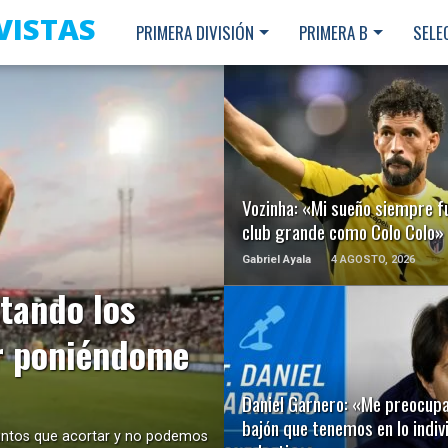
VISTAS
PRIMERA DIVISIÓN
PRIMERA B
SELE
LEER MÁS
Vozinha: «Mi sueño siempre f
club grande como Colo Colo»
Gabriel Ayala
4 AGOSTO, 2026
utando los
r poniéndome
LEER MÁS
Daniel Garnero: «Me preocup
bajón que tenemos en lo indiv
puntos que acortar y no podemos