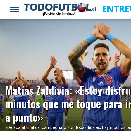
ENTRE
LEER MÁS
Matías Zaldivia: «Estoy disfr
minutos que me toque para i
a punto»
«De acá al final del campeonato son todas finales, hay muchos 