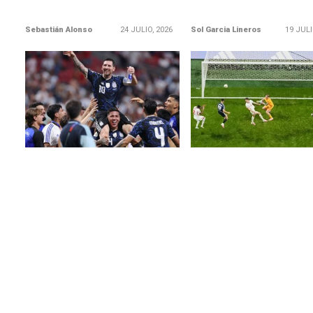
Sebastián Alonso
24 JULIO, 2026
Sol Garcia Lineros
19 JULI
LEER MÁS
LEER MÁS
Lionel Messi: «Sabemos que los
Lautaro Martínez: «Lo so
Mundiales para los argentinos
lo juro. Se lo dije a Alexis
son especiales y estamos
iba a hacer un gol»
felices por darles una alegría»
«Ellos se cansaron. Presi
60 minutos y ya no daban
«Conseguimos algo
Con el gol se metieron atr
impresionante. Estar hasta el
último día, jugar una final del
mundo, meternos entre los
mejores...