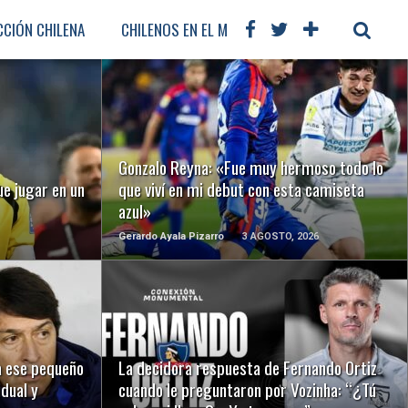
CCIÓN CHILENA
CHILENOS EN EL MUNDO
FÚTBOL INTERNAC
LEER MÁS
Gonzalo Reyna: «Fue muy hermoso todo lo
ue jugar en un
que viví en mi debut con esta camiseta
azul»
Gerardo Ayala Pizarro
3 AGOSTO, 2026
LEER MÁS
a ese pequeño
La decidora respuesta de Fernando Ortiz
idual y
cuando le preguntaron por Vozinha: “¿Tú