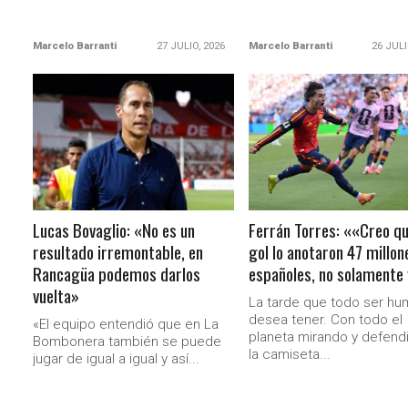
Marcelo Barranti
27 JULIO, 2026
Marcelo Barranti
26 JULI
LEER MÁS
LEER MÁS
Lucas Bovaglio: «No es un
Ferrán Torres: ««Creo qu
resultado irremontable, en
gol lo anotaron 47 millon
Rancagüa podemos darlos
españoles, no solamente
vuelta»
La tarde que todo ser h
desea tener. Con todo el
«El equipo entendió que en La
planeta mirando y defend
Bombonera también se puede
la camiseta...
jugar de igual a igual y así...