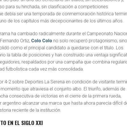
so para su hinchada, sin clasificación a competiciones
que debía ser una temporada de conmemoración histórica termi
no de los capítulos más decepcionantes de los últimos años.
orama ha cambiado radicalmente durante el Campeonato Nacio
e
Fernando Ortiz
,
Colo Colo
no solo recuperó protagonismo, sin
idó como el principal candidato a quedarse con el título. Los
ario la tabla de posiciones y han construido una ventaja significa
seguidores, respaldados por una campaña que combina regulari
dad futbolística cada vez más consolidada.
por 4-2 sobre
Deportes La Serena
en condición de visitante term
 momento que atraviesa el conjunto albo. El triunfo, además de
acha consecutiva de victorias en el cierre de la primera rueda,
r argentino alcanzar una marca que hasta ahora parecía difícil d
storia reciente de la institución.
TO EN EL SIGLO XXI