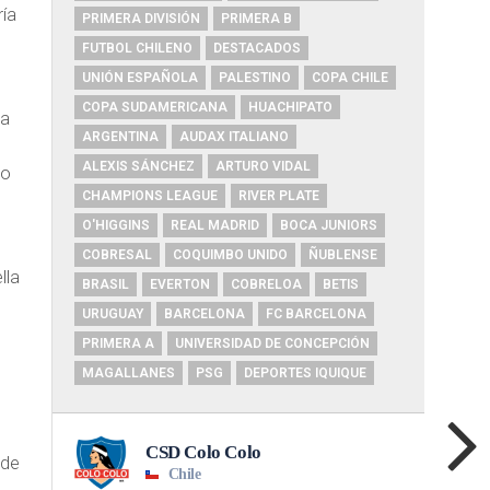
ría
PRIMERA DIVISIÓN
PRIMERA B
FUTBOL CHILENO
DESTACADOS
UNIÓN ESPAÑOLA
PALESTINO
COPA CHILE
COPA SUDAMERICANA
HUACHIPATO
na
ARGENTINA
AUDAX ITALIANO
ALEXIS SÁNCHEZ
ARTURO VIDAL
eo
CHAMPIONS LEAGUE
RIVER PLATE
O'HIGGINS
REAL MADRID
BOCA JUNIORS
COBRESAL
COQUIMBO UNIDO
ÑUBLENSE
lla
BRASIL
EVERTON
COBRELOA
BETIS
URUGUAY
BARCELONA
FC BARCELONA
PRIMERA A
UNIVERSIDAD DE CONCEPCIÓN
MAGALLANES
PSG
DEPORTES IQUIQUE
 de