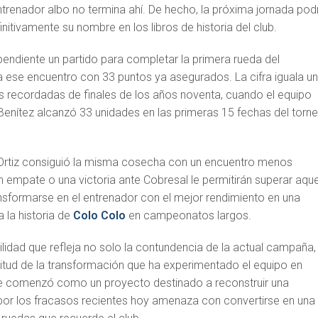
ntrenador albo no termina ahí. De hecho, la próxima jornada pod
efinitivamente su nombre en los libros de historia del club.
pendiente un partido para completar la primera rueda del
 ese encuentro con 33 puntos ya asegurados. La cifra iguala u
recordadas de finales de los años noventa, cuando el equipo
Benítez
alcanzó 33 unidades en las primeras 15 fechas del torn
 Ortiz consiguió la misma cosecha con un encuentro menos
un empate o una victoria ante Cobresal le permitirán superar aque
ansformarse en el entrenador con el mejor rendimiento en una
 la historia de
Colo Colo
en campeonatos largos.
ilidad que refleja no solo la contundencia de la actual campaña,
itud de la transformación que ha experimentado el equipo en
 comenzó como un proyecto destinado a reconstruir una
 por los fracasos recientes hoy amenaza con convertirse en una