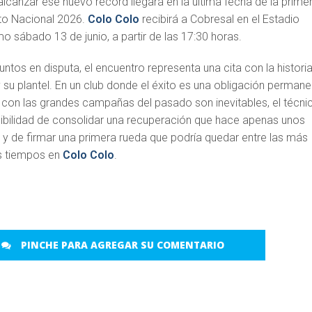
lcanzar ese nuevo récord llegará en la última fecha de la prime
o Nacional 2026.
Colo Colo
recibirá a
Cobresal
en el Estadio
 sábado 13 de junio, a partir de las 17:30 horas.
untos en disputa, el encuentro representa una cita con la histori
 su plantel. En un club donde el éxito es una obligación permane
con las grandes campañas del pasado son inevitables, el técni
osibilidad de consolidar una recuperación que hace apenas unos
 y de firmar una primera rueda que podría quedar entre las más
os tiempos en
Colo Colo
.
PINCHE PARA AGREGAR SU COMENTARIO