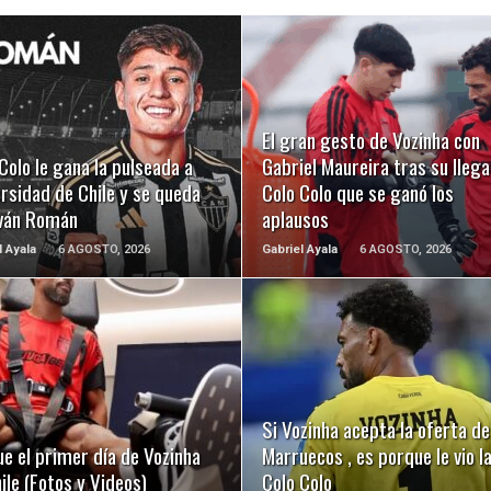
LEER MÁS
LEER MÁS
El gran gesto de Vozinha con
Colo le gana la pulseada a
Gabriel Maureira tras su llega
rsidad de Chile y se queda
Colo Colo que se ganó los
Iván Román
aplausos
l Ayala
6 AGOSTO, 2026
Gabriel Ayala
6 AGOSTO, 2026
LEER MÁS
LEER MÁS
Si Vozinha acepta la oferta de
ue el primer día de Vozinha
Marruecos , es porque le vio 
ile (Fotos y Videos)
Colo Colo