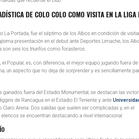
 ruedas que recuerde el club.
ADÍSTICA DE COLO COLO COMO VISITA EN LA LIGA 
dio La Portada, fue el séptimo de los Albos en condición de visita
ajísima presentación en el debut ante Deportes Limache, los Alb
 son seis los triunfos como forasteros.
, el Popular, es, con diferencia, el mejor equipo jugando fuera de
una, un aspecto que no deja de sorprender y es sencillamente pa
.
os ganados fuera del Estadio Monumental, se destacan las victor
iggins de Rancagua en el Estadio El Teniente y ante
Universida
o Claro Arena. Dos salidas que suelen ser complicadas y, en el
elencos se encuentran destacando a nivel internacional.
ÍO