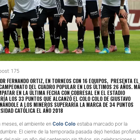
post:
175
POR FERNANDO ORTIZ, EN TORNEOS CON 16 EQUIPOS, PRESENTA EL
CAMPEONATO DEL CUADRO POPULAR EN LOS ÚLTIMOS 26 AÑOS. M
MPATAR EN LA ÚLTIMA FECHA CON COBRESAL EN EL ESTADIO
ÍA LOS 33 PUNTOS QUE ALCANZÓ EL COLO COLO DE GIUSTAVO
GANÁNDOLE A LOS MINEROS SUPERARÍA LA MARCA DE 34 PUNTOS
SIDAD CATÓLICA EL AÑO 2018
 meses, el ambiente en
Colo Colo
estaba marcado por la
rtidumbre. El cierre de la temporada pasada dejó heridas profund
 del país: un año del centenario sin títulos, sin celebraciones y,