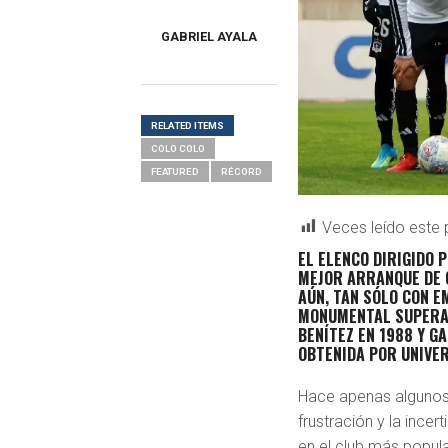
GABRIEL AYALA
RELATED ITEMS
COLO COLO
FEATURED
RÉCORD
Veces leído este 
EL ELENCO DIRIGIDO 
MEJOR ARRANQUE DE 
AÚN, TAN SÓLO CON E
MONUMENTAL SUPERAR
BENÍTEZ EN 1988 Y 
OBTENIDA POR UNIVER
Hace apenas algunos
frustración y la ince
en el club más popular