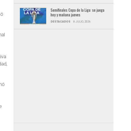
Semifinales Copa de la Liga: se juega
nó
hoy y mañana jueves
DESTACADOS
8 JULIO, 2026
nal
o
tiva
dad,
inó
e