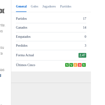
DE
nte.
os
 su
ra
ias
d