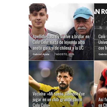
LEER MÁS
Apellido Caszely vuelve a brillar en
Colo 
Colo Colo: nieto de leyenda alba
Unive
anotó golazo de chilena a la UC
con 
Gabriel Ayala
7 AGOSTO, 2026
Gabrie
LEER MÁS
Vozinha: «Mi sueño siempre fue
jugar en un club grande como
Así f
Colo Colo»
en Ch