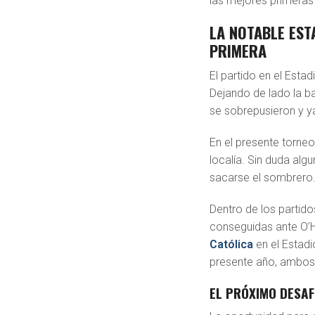
las mejores primeras
LA NOTABLE EST
PRIMERA
El partido en el Esta
Dejando de lado la b
se sobrepusieron y ya
En el presente torneo
localía. Sin duda alg
sacarse el sombrero
Dentro de los partid
conseguidas ante O’H
Católica
en el Estadi
presente año, ambos 
EL PRÓXIMO DESAF