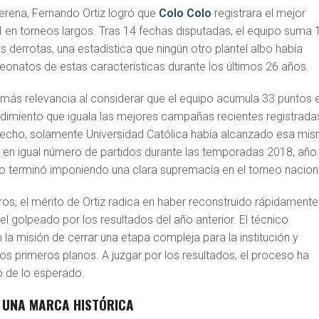
Serena, Fernando Ortiz logró que
Colo Colo
registrara el mejor
I en torneos largos. Tras 14 fechas disputadas, el equipo suma 
es derrotas, una estadística que ningún otro plantel albo había
natos de estas características durante los últimos 26 años.
n más relevancia al considerar que el equipo acumula 33 puntos 
ndimiento que iguala las mejores campañas recientes registrada
 hecho, solamente
Universidad Católica
había alcanzado esa mi
 en igual número de partidos durante las temporadas 2018, año
o terminó imponiendo una clara supremacía en el torneo nacion
os, el mérito de Ortiz radica en haber reconstruido rápidamente
el golpeado por los resultados del año anterior. El técnico
la misión de cerrar una etapa compleja para la institución y
los primeros planos. A juzgar por los resultados, el proceso ha
 de lo esperado.
E UNA MARCA HISTÓRICA