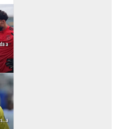
da a
las…a