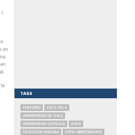
11
en
s en
sma
 en
al.
 la
TAGS
FEATURED
COLO COLO
UNIVERSIDAD DE CHILE
UNIVERSIDAD CATÓLICA
CHILE
SELECCIÓN CHILENA
COPA LIBERTADORES