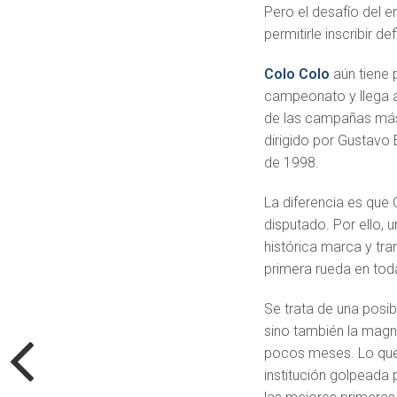
Pero el desafío del e
permitirle inscribir d
Colo Colo
aún tiene 
campeonato y llega a
de las campañas más 
dirigido por
Gustavo 
de 1998.
La diferencia es que
disputado. Por ello, 
histórica marca y tr
primera rueda en toda
Se trata de una posib
sino también la magn
pocos meses. Lo que
institución golpeada