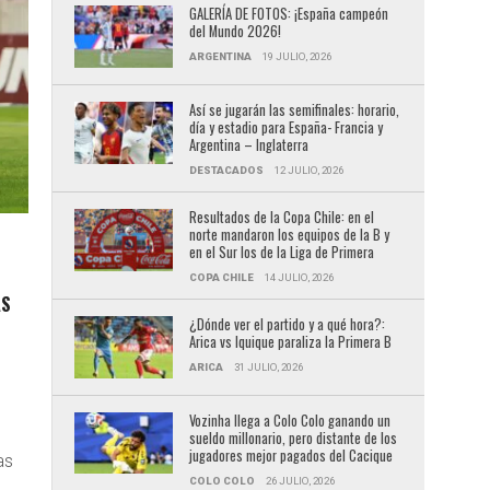
GALERÍA DE FOTOS: ¡España campeón
del Mundo 2026!
ARGENTINA
19 JULIO, 2026
Así se jugarán las semifinales: horario,
día y estadio para España- Francia y
Argentina – Inglaterra
DESTACADOS
12 JULIO, 2026
Resultados de la Copa Chile: en el
norte mandaron los equipos de la B y
en el Sur los de la Liga de Primera
COPA CHILE
14 JULIO, 2026
ÁS
¿Dónde ver el partido y a qué hora?:
Arica vs Iquique paraliza la Primera B
ARICA
31 JULIO, 2026
Vozinha llega a Colo Colo ganando un
sueldo millonario, pero distante de los
jugadores mejor pagados del Cacique
as
COLO COLO
26 JULIO, 2026