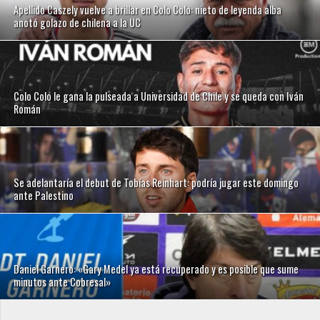
Apellido Caszely vuelve a brillar en Colo Colo: nieto de leyenda alba
anotó golazo de chilena a la UC
Colo Colo le gana la pulseada a Universidad de Chile y se queda con Iván
Román
Se adelantaría el debut de Tobías Reinhart: podría jugar este domingo
ante Palestino
Daniel Garnero: «Gary Medel ya está recuperado y es posible que sume
minutos ante Cobresal»