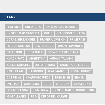
TAGS
FEATURED
COLO COLO
UNIVERSIDAD DE CHILE
UNIVERSIDAD CATÓLICA
CHILE
SELECCIÓN CHILENA
COPA LIBERTADORES
PRIMERA DIVISIÓN
PRIMERA B
FUTBOL CHILENO
DESTACADOS
UNIÓN ESPAÑOLA
PALESTINO
COPA CHILE
COPA SUDAMERICANA
HUACHIPATO
ARGENTINA
AUDAX ITALIANO
ALEXIS SÁNCHEZ
ARTURO VIDAL
CHAMPIONS LEAGUE
RIVER PLATE
O'HIGGINS
REAL MADRID
BOCA JUNIORS
COBRESAL
COQUIMBO UNIDO
ÑUBLENSE
BRASIL
EVERTON
COBRELOA
BETIS
URUGUAY
BARCELONA
FC BARCELONA
PRIMERA A
UNIVERSIDAD DE CONCEPCIÓN
MAGALLANES
PSG
DEPORTES IQUIQUE