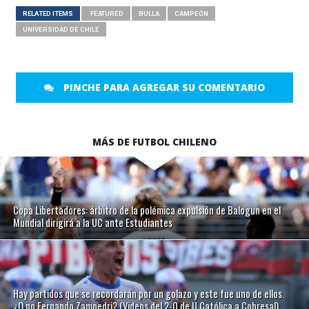
RELATED ITEMS
´FEATURED
BULLA
CAMPEÓN
UNIVERSIDAD DE CHILE
PINCHE PARA AGREGAR SU COMENTARIO
MÁS DE FUTBOL CHILENO
Copa Libertadores: árbitro de la polémica expulsión de Balogun en el
Mundial dirigirá a la UC ante Estudiantes
Hay partidos que se recordarán por un golazo y este fue uno de ellos.
¿O no Fernando Zampedri? (Videos del 2-0 de U.Católica a Cobresal)