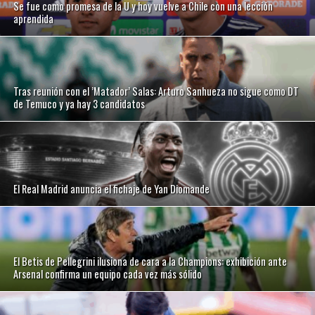
Se fue como promesa de la U y hoy vuelve a Chile con una lección
aprendida
Tras reunión con el ’Matador’ Salas: Arturo Sanhueza no sigue como DT
de Temuco y ya hay 3 candidatos
El Real Madrid anuncia el fichaje de Yan Diomande
El Betis de Pellegrini ilusiona de cara a la Champions: exhibición ante
Arsenal confirma un equipo cada vez más sólido