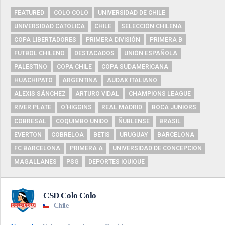
FEATURED
COLO COLO
UNIVERSIDAD DE CHILE
UNIVERSIDAD CATÓLICA
CHILE
SELECCIÓN CHILENA
COPA LIBERTADORES
PRIMERA DIVISIÓN
PRIMERA B
FUTBOL CHILENO
DESTACADOS
UNIÓN ESPAÑOLA
PALESTINO
COPA CHILE
COPA SUDAMERICANA
HUACHIPATO
ARGENTINA
AUDAX ITALIANO
ALEXIS SÁNCHEZ
ARTURO VIDAL
CHAMPIONS LEAGUE
RIVER PLATE
O'HIGGINS
REAL MADRID
BOCA JUNIORS
COBRESAL
COQUIMBO UNIDO
ÑUBLENSE
BRASIL
EVERTON
COBRELOA
BETIS
URUGUAY
BARCELONA
FC BARCELONA
PRIMERA A
UNIVERSIDAD DE CONCEPCIÓN
MAGALLANES
PSG
DEPORTES IQUIQUE