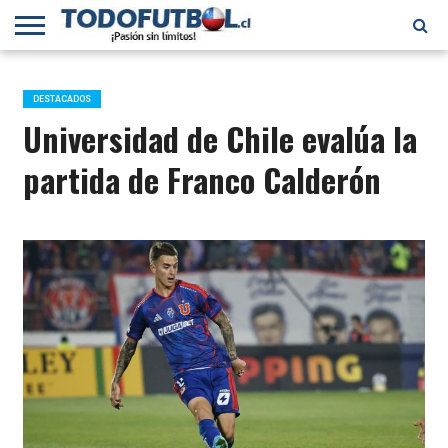
PRIMERA
DIVISIÓN
PRIMERA
SELECCIÓN
CHILENOS
FÚTBOL
B
CHILENA
EN EL
INTERNACIONAL
DESTACADOS
MUNDO
Universidad de Chile evalúa la
partida de Franco Calderón