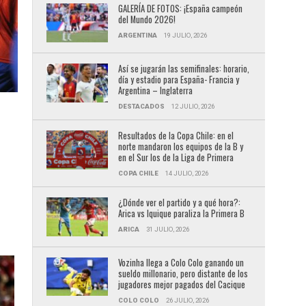
GALERÍA DE FOTOS: ¡España campeón
del Mundo 2026!
ARGENTINA
19 JULIO, 2026
Así se jugarán las semifinales: horario,
día y estadio para España- Francia y
Argentina – Inglaterra
DESTACADOS
12 JULIO, 2026
Resultados de la Copa Chile: en el
norte mandaron los equipos de la B y
en el Sur los de la Liga de Primera
COPA CHILE
14 JULIO, 2026
¿Dónde ver el partido y a qué hora?:
Arica vs Iquique paraliza la Primera B
ARICA
31 JULIO, 2026
Vozinha llega a Colo Colo ganando un
sueldo millonario, pero distante de los
jugadores mejor pagados del Cacique
COLO COLO
26 JULIO, 2026