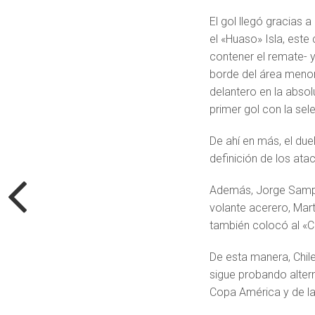
El gol llegó gracias a
el «Huaso» Isla, este
contener el remate- y
borde del área menor 
delantero en la absol
primer gol con la sel
De ahí en más, el due
definición de los ata
Además, Jorge Sampa
volante acerero, Mart
también colocó al «C
De esta manera, Chile
sigue probando alter
Copa América y de la