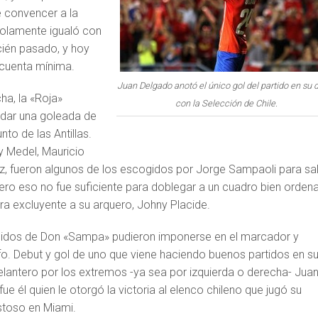
e convencer a la
 solamente igualó con
ién pasado, y hoy
a cuenta mínima.
Juan Delgado anotó el único gol del partido en su 
a, la «Roja»
con la Selección de Chile.
indar una goleada de
to de las Antillas.
ry Medel, Mauricio
iz, fueron algunos de los escogidos por Jorge Sampaoli para sal
ero eso no fue suficiente para doblegar a un cuadro bien orden
ra excluyente a su arquero, Johny Placide.
igidos de Don «Sampa» pudieron imponerse en el marcador y
fo. Debut y gol de uno que viene haciendo buenos partidos en s
elantero por los extremos -ya sea por izquierda o derecha- Jua
ue él quien le otorgó la victoria al elenco chileno que jugó su
stoso en Miami.