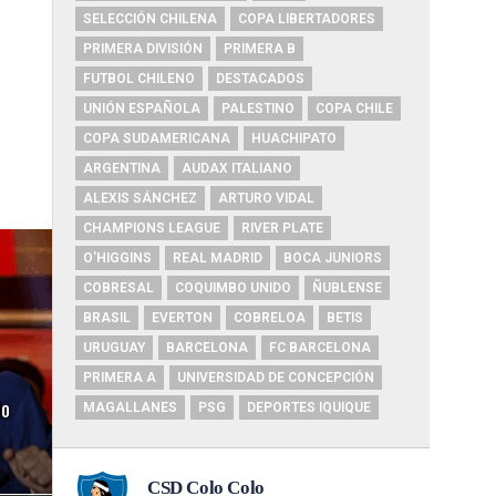
SELECCIÓN CHILENA
COPA LIBERTADORES
PRIMERA DIVISIÓN
PRIMERA B
FUTBOL CHILENO
DESTACADOS
UNIÓN ESPAÑOLA
PALESTINO
COPA CHILE
COPA SUDAMERICANA
HUACHIPATO
ARGENTINA
AUDAX ITALIANO
ALEXIS SÁNCHEZ
ARTURO VIDAL
CHAMPIONS LEAGUE
RIVER PLATE
O'HIGGINS
REAL MADRID
BOCA JUNIORS
COBRESAL
COQUIMBO UNIDO
ÑUBLENSE
BRASIL
EVERTON
COBRELOA
BETIS
URUGUAY
BARCELONA
FC BARCELONA
PRIMERA A
UNIVERSIDAD DE CONCEPCIÓN
do
MAGALLANES
PSG
DEPORTES IQUIQUE