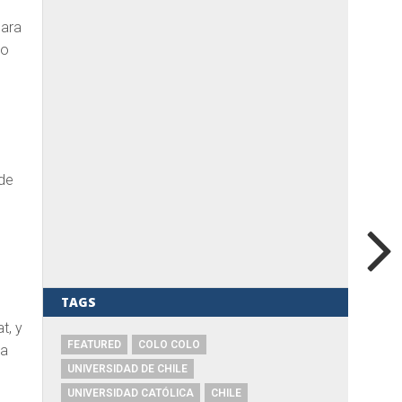
para
do
 de
TAGS
t, y
FEATURED
COLO COLO
ma
UNIVERSIDAD DE CHILE
UNIVERSIDAD CATÓLICA
CHILE