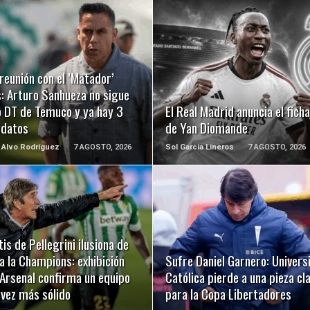
LEER MÁS
LEER MÁS
reunión con el ’Matador’
: Arturo Sanhueza no sigue
 DT de Temuco y ya hay 3
El Real Madrid anuncia el ficha
idatos
de Yan Diomande
 Alvo Rodríguez
7 AGOSTO, 2026
Sol Garcia Lineros
7 AGOSTO, 2026
LEER MÁS
LEER MÁS
tis de Pellegrini ilusiona de
a la Champions: exhibición
Sufre Daniel Garnero: Univers
 Arsenal confirma un equipo
Católica pierde a una pieza cl
 vez más sólido
para la Copa Libertadores