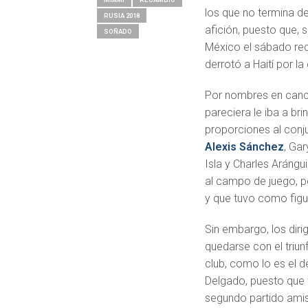
los que no termina d
RUSIA 2018
afición, puesto que,
SOÑADO
México el sábado rec
derrotó a Haití por l
Por nombres en canch
pareciera le iba a br
proporciones al conjun
Alexis Sánchez
, Ga
Isla y Charles Arángu
al campo de juego, p
y que tuvo como figu
Sin embargo, los dir
quedarse con el triun
club, como lo es el d
Delgado, puesto que f
segundo partido ami