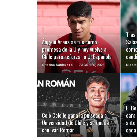
LEER MÁS
Tras 
Ángelo Araos se fue como
Salas
promesa de la U y hoy vuelve a
como
Chile para reforzar a U. Española
cand
Cristina Sanhueza
7 AGOSTO, 2026
Nissin
LEER MÁS
El Be
Colo Colo le gana la pulseada a
cara 
Universidad de Chile y se queda
ante
con Iván Román
cada