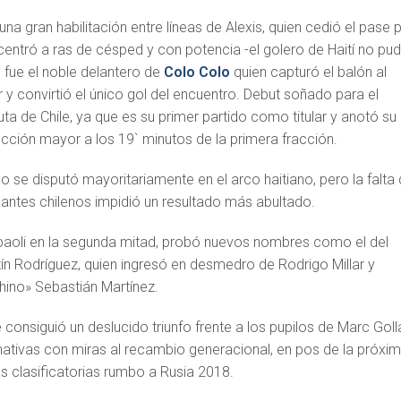
 una gran habilitación entre líneas de Alexis, quien cedió el pase 
 centró a ras de césped y con potencia -el golero de Haití no pu
 fue el noble delantero de
Colo Colo
quien capturó el balón al
y convirtió el único gol del encuentro. Debut soñado para el
uta de Chile, ya que es su primer partido como titular y anotó su
ección mayor a los 19` minutos de la primera fracción.
lo se disputó mayoritariamente en el arco haitiano, pero la falta
cantes chilenos impidió un resultado más abultado.
oli en la segunda mitad, probó nuevos nombres como el del
ín Rodríguez, quien ingresó en desmedro de Rodrigo Millar y
hino» Sebastián Martínez.
 consiguió un deslucido triunfo frente a los pupilos de Marc Golla
nativas con miras al recambio generacional, en pos de la próxi
s clasificatorias rumbo a Rusia 2018.