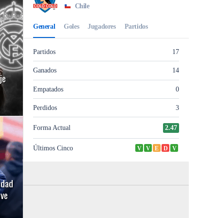
je
idad
ave