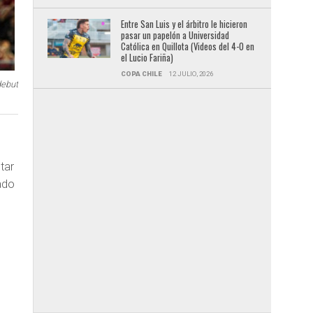
Entre San Luis y el árbitro le hicieron
pasar un papelón a Universidad
Católica en Quillota (Videos del 4-0 en
el Lucio Fariña)
COPA CHILE
12 JULIO, 2026
debut
tar
ado
u
n