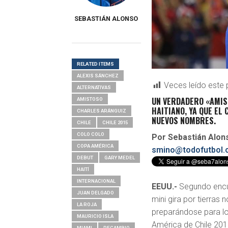
SEBASTIÁN ALONSO
RELATED ITEMS
ALEXIS SÁNCHEZ
Veces leído este 
ALTERNATIVAS
UN VERDADERO «AMIST
AMISTOSO
HAITIANO, YA QUE EL
CHARLES ARÁNGUIZ
NUEVOS NOMBRES.
CHILE
CHILE 2015
COLO COLO
Por Sebastián Alo
COPA AMÉRICA
smino@todofutbol.c
DEBUT
GARY MEDEL
HAITÍ
INTERNACIONAL
EEUU.-
Segundo encu
JUAN DELGADO
mini gira por tierras
LA ROJA
preparándose para lo
MAURICIO ISLA
América de Chile 201
MIAMI
RECAMBIO