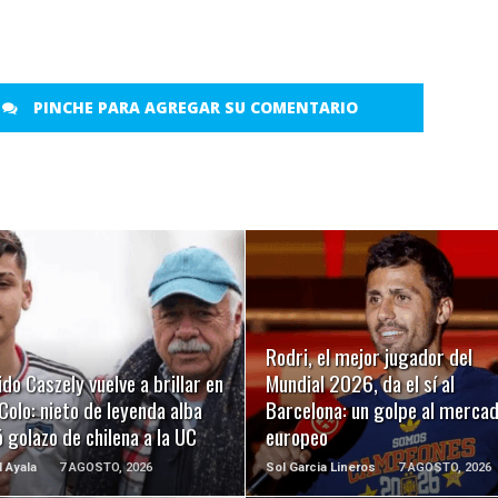
PINCHE PARA AGREGAR SU COMENTARIO
LEER MÁS
LEER MÁS
Rodri, el mejor jugador del
ido Caszely vuelve a brillar en
Mundial 2026, da el sí al
Colo: nieto de leyenda alba
Barcelona: un golpe al merca
 golazo de chilena a la UC
europeo
l Ayala
7 AGOSTO, 2026
Sol Garcia Lineros
7 AGOSTO, 2026