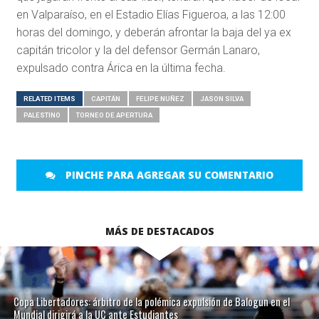
en Valparaíso, en el Estadio Elías Figueroa, a las 12:00
horas del domingo, y deberán afrontar la baja del ya ex
capitán tricolor y la del defensor Germán Lanaro,
expulsado contra Árica en la última fecha.
RELATED ITEMS
CAPITÁN
FELIPE NUÑEZ
JASON SILVA
PALESTINO
TORNEO DE APERTURA
PINCHE PARA AGREGAR SU COMENTARIO
MÁS DE DESTACADOS
Copa Libertadores: árbitro de la polémica expulsión de Balogun en el
Mundial dirigirá a la UC ante Estudiantes