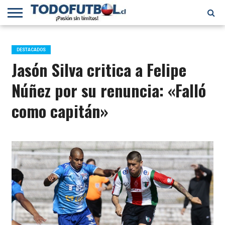
PRIMERA
DIVISIÓN
PRIMERA
SELECCIÓN
CHILENOS
FÚTBOL
B
CHILENA
EN EL
INTERNACIONAL
DESTACADOS
MUNDO
Jasón Silva critica a Felipe
Núñez por su renuncia: «Falló
como capitán»