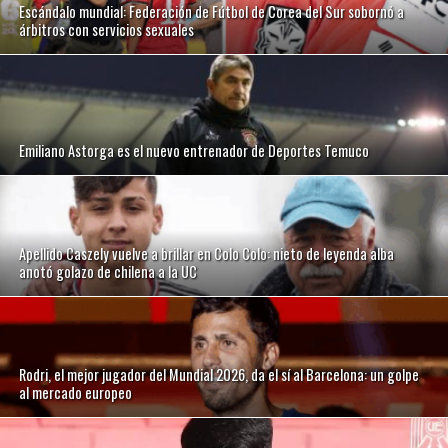
Escándalo mundial: Federación de Fútbol de Corea del Sur sobornó a
árbitros con servicios sexuales
Emiliano Astorga es el nuevo entrenador de Deportes Temuco
Apellido Caszely vuelve a brillar en Colo Colo: nieto de leyenda alba
anotó golazo de chilena a la UC
Rodri, el mejor jugador del Mundial 2026, da el sí al Barcelona: un golpe
al mercado europeo