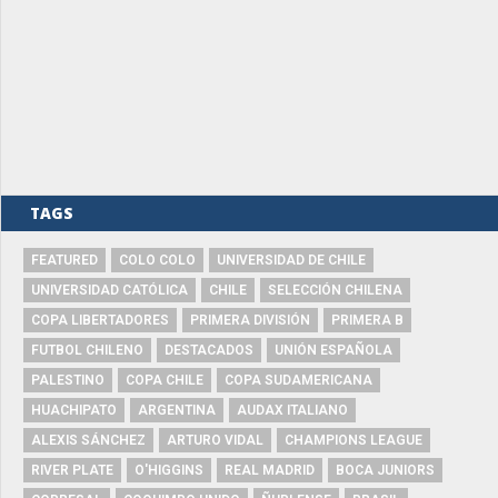
TAGS
FEATURED
COLO COLO
UNIVERSIDAD DE CHILE
UNIVERSIDAD CATÓLICA
CHILE
SELECCIÓN CHILENA
COPA LIBERTADORES
PRIMERA DIVISIÓN
PRIMERA B
FUTBOL CHILENO
DESTACADOS
UNIÓN ESPAÑOLA
PALESTINO
COPA CHILE
COPA SUDAMERICANA
HUACHIPATO
ARGENTINA
AUDAX ITALIANO
ALEXIS SÁNCHEZ
ARTURO VIDAL
CHAMPIONS LEAGUE
RIVER PLATE
O'HIGGINS
REAL MADRID
BOCA JUNIORS