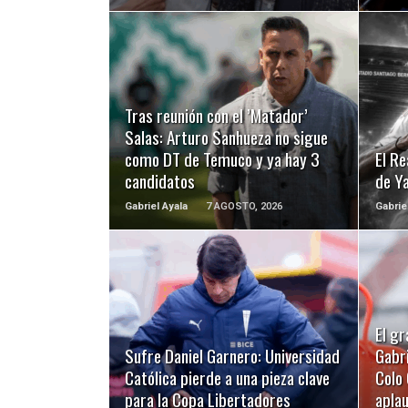
LEER MÁS
Tras reunión con el ’Matador’
Salas: Arturo Sanhueza no sigue
como DT de Temuco y ya hay 3
El Re
candidatos
de Y
Gabriel Ayala
7 AGOSTO, 2026
Gabrie
LEER MÁS
El gr
Sufre Daniel Garnero: Universidad
Gabri
Católica pierde a una pieza clave
Colo 
para la Copa Libertadores
apla