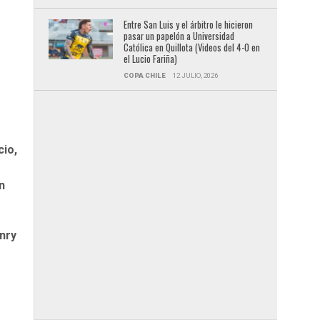
Entre San Luis y el árbitro le hicieron
pasar un papelón a Universidad
Católica en Quillota (Videos del 4-0 en
el Lucio Fariña)
COPA CHILE
12 JULIO, 2026
cio,
n
nry