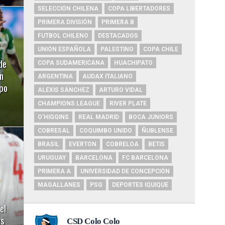
SELECCIÓN CHILENA
COPA LIBERTADORES
PRIMERA DIVISIÓN
PRIMERA B
FUTBOL CHILENO
DESTACADOS
UNIÓN ESPAÑOLA
PALESTINO
COPA CHILE
de
COPA SUDAMERICANA
HUACHIPATO
n
ARGENTINA
AUDAX ITALIANO
ipo
ALEXIS SÁNCHEZ
ARTURO VIDAL
CHAMPIONS LEAGUE
RIVER PLATE
O'HIGGINS
REAL MADRID
BOCA JUNIORS
COBRESAL
COQUIMBO UNIDO
ÑUBLENSE
BRASIL
EVERTON
COBRELOA
BETIS
URUGUAY
BARCELONA
FC BARCELONA
PRIMERA A
UNIVERSIDAD DE CONCEPCIÓN
MAGALLANES
PSG
DEPORTES IQUIQUE
el
es