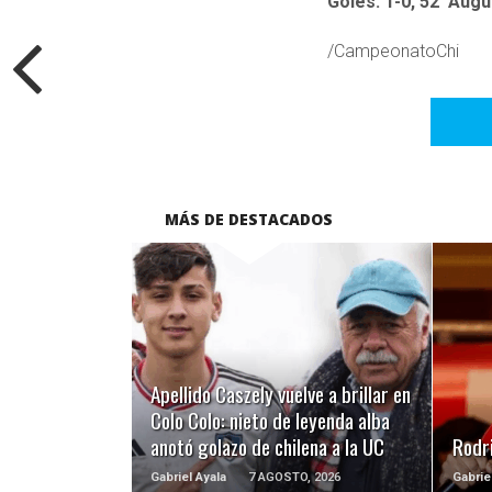
Goles: 1-0, 52′ Augu
/CampeonatoChi
MÁS DE DESTACADOS
LEER MÁS
Apellido Caszely vuelve a brillar en
Colo Colo: nieto de leyenda alba
anotó golazo de chilena a la UC
Rodri
Gabriel Ayala
7 AGOSTO, 2026
Gabrie