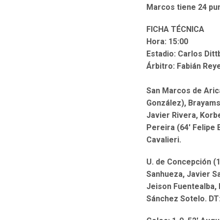
Marcos tiene 24 pu
FICHA TÉCNICA
Hora: 15:00
Estadio: Carlos Dit
Árbitro: Fabián Rey
San Marcos de Arica
González), Brayams 
Javier Rivera, Korb
Pereira (64′ Felip
Cavalieri.
U. de Concepción (1
Sanhueza, Javier Sa
Jeison Fuentealba, 
Sánchez Sotelo. DT: