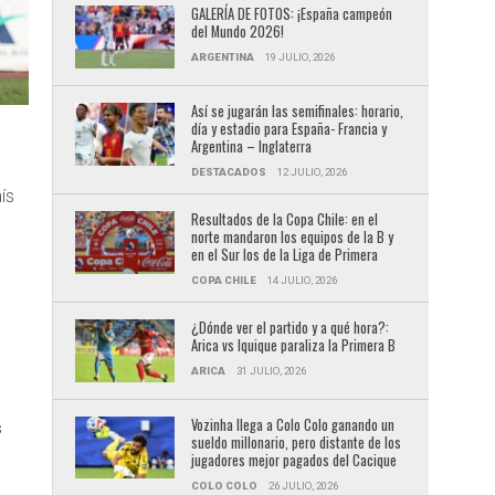
GALERÍA DE FOTOS: ¡España campeón
del Mundo 2026!
ARGENTINA
19 JULIO, 2026
Así se jugarán las semifinales: horario,
día y estadio para España- Francia y
Argentina – Inglaterra
DESTACADOS
12 JULIO, 2026
ís
Resultados de la Copa Chile: en el
norte mandaron los equipos de la B y
en el Sur los de la Liga de Primera
COPA CHILE
14 JULIO, 2026
¿Dónde ver el partido y a qué hora?:
Arica vs Iquique paraliza la Primera B
ARICA
31 JULIO, 2026
Vozinha llega a Colo Colo ganando un
s
sueldo millonario, pero distante de los
jugadores mejor pagados del Cacique
COLO COLO
26 JULIO, 2026