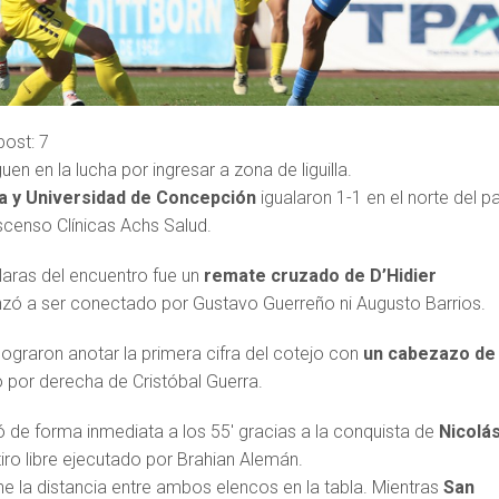
post:
7
n en la lucha por ingresar a zona de liguilla.
a y Universidad de Concepción
igualaron 1-1 en el norte del pa
scenso Clínicas Achs Salud.
laras del encuentro fue un
remate cruzado de D’Hidier
zó a ser conectado por Gustavo Guerreño ni Augusto Barrios.
 lograron anotar la primera cifra del cotejo con
un cabezazo de
o por derecha de Cristóbal Guerra.
ó de forma inmediata a los 55′ gracias a la conquista de
Nicolá
iro libre ejecutado por Brahian Alemán.
e la distancia entre ambos elencos en la tabla. Mientras
San