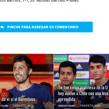
sto Barrios; 1-1, 55′ Nicolás Garrido.
PINCHE PARA AGREGAR SU COMENTARIO
LEER MÁS
LEER MÁS
Se fue como promesa de la U 
hoy vuelve a Chile con una lecc
 da el sí al Barcelona
aprendida
l Ayala
7 AGOSTO, 2026
Gabriel Ayala
7 AGOSTO, 2026