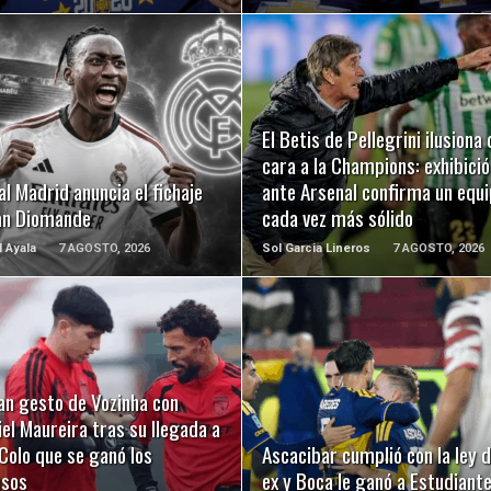
LEER MÁS
LEER MÁS
El Betis de Pellegrini ilusiona 
cara a la Champions: exhibició
al Madrid anuncia el fichaje
ante Arsenal confirma un equ
an Diomande
cada vez más sólido
l Ayala
7 AGOSTO, 2026
Sol Garcia Lineros
7 AGOSTO, 2026
LEER MÁS
LEER MÁS
an gesto de Vozinha con
el Maureira tras su llegada a
Colo que se ganó los
Ascacibar cumplió con la ley d
usos
ex y Boca le ganó a Estudiant