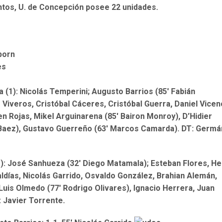
ntos,
U. de Concepción posee 22 unidades.
tborn
es
 (1): Nicolás Temperini; Augusto Barrios (85′ Fabián
Viveros, Cristóbal Cáceres, Cristóbal Guerra, Daniel Vicen
en Rojas, Mikel Arguinarena (85′ Bairon Monroy), D’Hidier
e Baez), Gustavo Guerreño (63′ Marcos Camarda). DT: Germá
): José Sanhueza (32′ Diego Matamala); Esteban Flores, He
ldías, Nicolás Garrido, Osvaldo González, Brahian Alemán,
Luis Olmedo (77′ Rodrigo Olivares), Ignacio Herrera, Juan
 Javier Torrente.