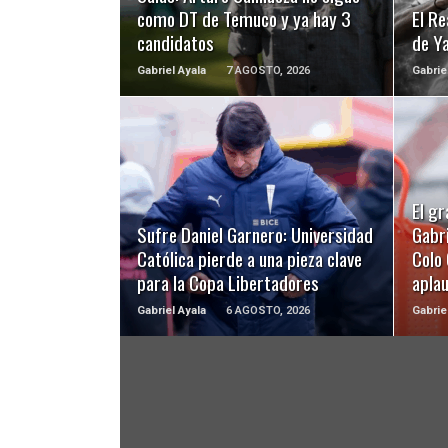
como DT de Temuco y ya hay 3
El Re
candidatos
de Y
Gabriel Ayala
7 AGOSTO, 2026
Gabrie
LEER MÁS
El gr
Sufre Daniel Garnero: Universidad
Gabri
Católica pierde a una pieza clave
Colo 
para la Copa Libertadores
apla
Gabriel Ayala
6 AGOSTO, 2026
Gabrie