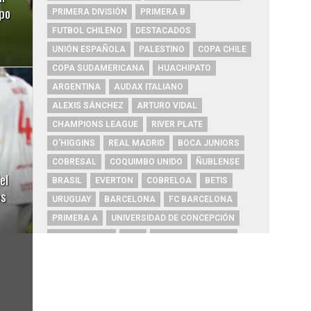
ipo
PRIMERA DIVISIÓN
PRIMERA B
FUTBOL CHILENO
DESTACADOS
UNIÓN ESPAÑOLA
PALESTINO
COPA CHILE
COPA SUDAMERICANA
HUACHIPATO
ARGENTINA
AUDAX ITALIANO
ALEXIS SÁNCHEZ
ARTURO VIDAL
CHAMPIONS LEAGUE
RIVER PLATE
O'HIGGINS
REAL MADRID
BOCA JUNIORS
COBRESAL
COQUIMBO UNIDO
ÑUBLENSE
el
BRASIL
EVERTON
COBRELOA
BETIS
es
URUGUAY
BARCELONA
FC BARCELONA
PRIMERA A
UNIVERSIDAD DE CONCEPCIÓN
MAGALLANES
PSG
DEPORTES IQUIQUE