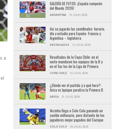
GALERÍA DE FOTOS: ¡España campeón
del Mundo 2026!
ARGENTINA
19 JULIO, 2026
Así se jugarán las semifinales: horario,
día y estadio para España- Francia y
Argentina – Inglaterra
DESTACADOS
12 JULIO, 2026
Resultados de la Copa Chile: en el
s a
norte mandaron los equipos de la B y
en el Sur los de la Liga de Primera
COPA CHILE
14 JULIO, 2026
el
¿Dónde ver el partido y a qué hora?:
Arica vs Iquique paraliza la Primera B
ARICA
31 JULIO, 2026
Vozinha llega a Colo Colo ganando un
sueldo millonario, pero distante de los
jugadores mejor pagados del Cacique
COLO COLO
26 JULIO, 2026