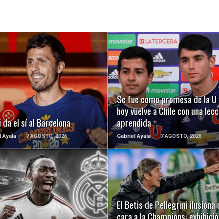
LEER MÁS
LEER MÁS
Se fue como promesa de la U 
hoy vuelve a Chile con una lecc
 da el sí al Barcelona
aprendida
l Ayala
7 AGOSTO, 2026
Gabriel Ayala
7 AGOSTO, 2026
LEER MÁS
LEER MÁS
El Betis de Pellegrini ilusiona 
cara a la Champions: exhibició