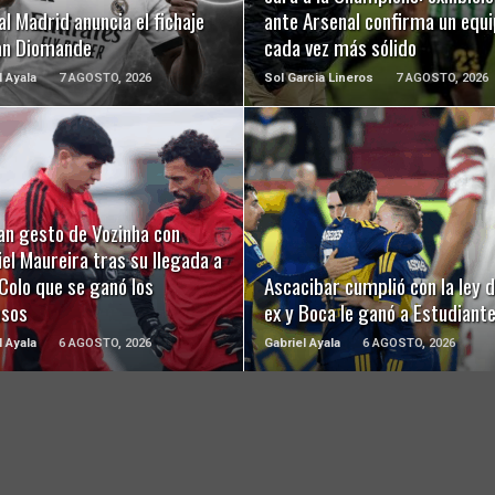
al Madrid anuncia el fichaje
ante Arsenal confirma un equ
an Diomande
cada vez más sólido
l Ayala
7 AGOSTO, 2026
Sol Garcia Lineros
7 AGOSTO, 2026
LEER MÁS
LEER MÁS
an gesto de Vozinha con
el Maureira tras su llegada a
Colo que se ganó los
Ascacibar cumplió con la ley d
usos
ex y Boca le ganó a Estudiant
l Ayala
6 AGOSTO, 2026
Gabriel Ayala
6 AGOSTO, 2026