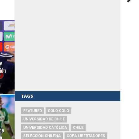
y
ión
TAGS
FEATURED
COLO COLO
UNIVERSIDAD DE CHILE
de
UNIVERSIDAD CATÓLICA
CHILE
n
SELECCIÓN CHILENA
COPA LIBERTADORES