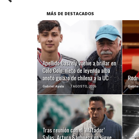
MÁS DE DESTACADOS
LEER MÁS
Apellido Caszely vuelve a brillar en
Colo Colo: nieto de leyenda alba
anotó golazo de chilena a la UC
Rodri
Gabriel Ayala
7 AGOSTO, 2026
Gabrie
LEER MÁS
Tras reunión con el ’Matador’
Salas: Arturo Sanhueza no sigue