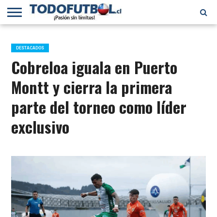
PRIMERA
DIVISIÓN
PRIMERA
SELECCIÓN
CHILENOS
FÚTBOL
B
CHILENA
EN EL
INTERNACIONAL
DESTACADOS
MUNDO
Cobreloa iguala en Puerto
Montt y cierra la primera
parte del torneo como líder
exclusivo