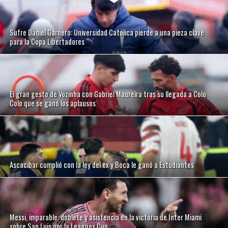
Sufre Daniel Garnero: Universidad Católica pierde a una pieza clave
para la Copa Libertadores
El gran gesto de Vozinha con Gabriel Maureira tras su llegada a Colo
Colo que se ganó los aplausos
Ascacibar cumplió con la ley del ex y Boca le ganó a Estudiantes
Messi, imparable: doblete y asistencia en la victoria de Inter Miami
sobre San Luis por la Leagues Cup