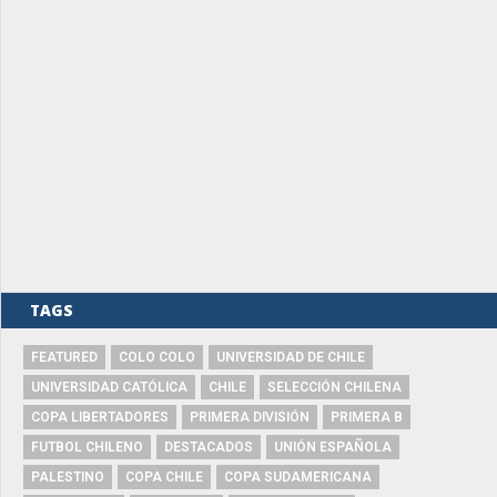
TAGS
FEATURED
COLO COLO
UNIVERSIDAD DE CHILE
UNIVERSIDAD CATÓLICA
CHILE
SELECCIÓN CHILENA
COPA LIBERTADORES
PRIMERA DIVISIÓN
PRIMERA B
FUTBOL CHILENO
DESTACADOS
UNIÓN ESPAÑOLA
PALESTINO
COPA CHILE
COPA SUDAMERICANA