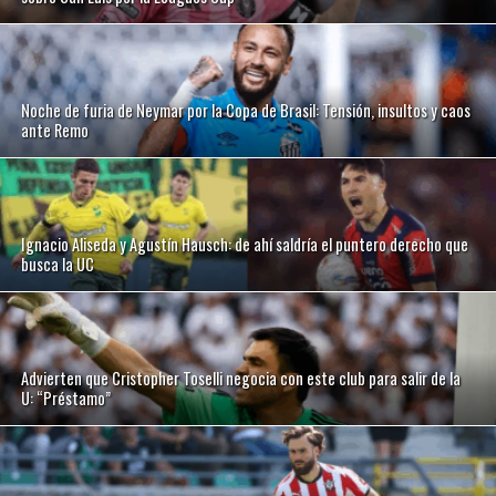
Noche de furia de Neymar por la Copa de Brasil: Tensión, insultos y caos
ante Remo
Ignacio Aliseda y Agustín Hausch: de ahí saldría el puntero derecho que
busca la UC
Advierten que Cristopher Toselli negocia con este club para salir de la
U: “Préstamo”