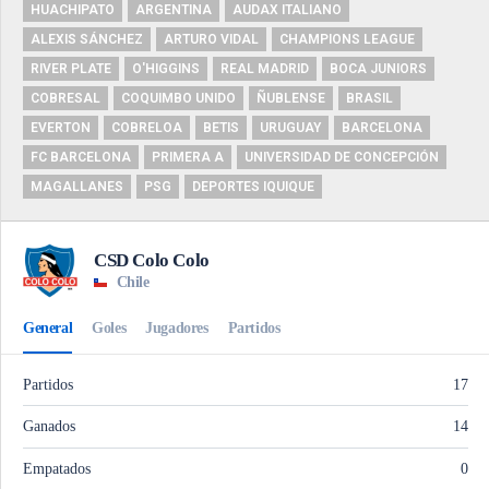
HUACHIPATO
ARGENTINA
AUDAX ITALIANO
ALEXIS SÁNCHEZ
ARTURO VIDAL
CHAMPIONS LEAGUE
RIVER PLATE
O'HIGGINS
REAL MADRID
BOCA JUNIORS
COBRESAL
COQUIMBO UNIDO
ÑUBLENSE
BRASIL
EVERTON
COBRELOA
BETIS
URUGUAY
BARCELONA
FC BARCELONA
PRIMERA A
UNIVERSIDAD DE CONCEPCIÓN
MAGALLANES
PSG
DEPORTES IQUIQUE