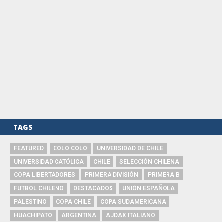
TAGS
FEATURED
COLO COLO
UNIVERSIDAD DE CHILE
UNIVERSIDAD CATÓLICA
CHILE
SELECCIÓN CHILENA
COPA LIBERTADORES
PRIMERA DIVISIÓN
PRIMERA B
FUTBOL CHILENO
DESTACADOS
UNIÓN ESPAÑOLA
PALESTINO
COPA CHILE
COPA SUDAMERICANA
HUACHIPATO
ARGENTINA
AUDAX ITALIANO