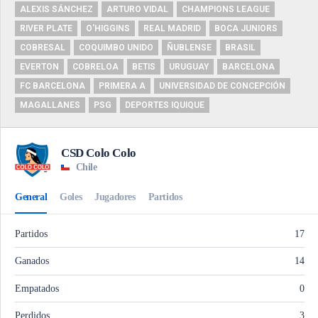
ALEXIS SÁNCHEZ
ARTURO VIDAL
CHAMPIONS LEAGUE
RIVER PLATE
O'HIGGINS
REAL MADRID
BOCA JUNIORS
COBRESAL
COQUIMBO UNIDO
ÑUBLENSE
BRASIL
EVERTON
COBRELOA
BETIS
URUGUAY
BARCELONA
FC BARCELONA
PRIMERA A
UNIVERSIDAD DE CONCEPCIÓN
MAGALLANES
PSG
DEPORTES IQUIQUE