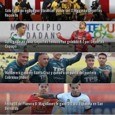
Sólo falta un equipo por clasificar: puede ser O´Higgins o Deportes
Recoleta
Duro golpe en casa: Deportes Temuco fue goleado 4-1 por Deportes
Copiapó
Wanderers ganó en Santa Cruz y quedó a un punto del puntero
Cobreloa (Video)
Fecha 18 de Primera B: Magallanes le ganó 3-2 a U. Española en San
Bernardo