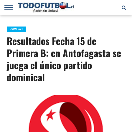
PRIMERA
DIVISIÓN
PRIMERA
SELECCIÓN
CHILENOS
FÚTBOL
B
CHILENA
EN EL
INTERNACIONAL
PRIMERA B
MUNDO
Resultados Fecha 15 de
Primera B: en Antofagasta se
juega el único partido
dominical