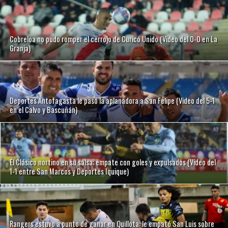
Cobreloa no pudo romper el cerrojo de Curicó Unido (Video del 0-0 en La
Granja)
Deportes Antofagasta le pasó la aplanadora a San Felipe (Video del 5-1
en el Calvo y Bascuñán)
El Clásico nortino en su salsa: empate con goles y expulsados (Video del
1-1 entre San Marcos y Deportes Iquique)
Rangers estuvo a punto de ganar en Quillota: le empató San Luis sobre