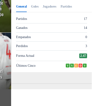
de
n
ipo
el
es