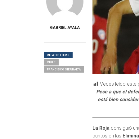
GABRIEL AYALA
RELATED ITEMS
CHILE
FRANCISCO SIERRALTA
Veces leído este 
Pese a que el defe
está bien consider
La Roja
consiguió una
puntos en las
Elimina