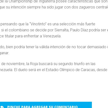
de la Championship de Inglaterra posee características que son
que su intención siempre ha sido jugar con dos zagueros centra
 pensando que la “Vinotinto” es una selección más fuerte
 si el colombiano se decide por Sierralta, Paulo Díaz podría ser 
e titular para enfrentar a Venezuela.
ado, bien podría tener la válida intención de no tocar demasiado 
ganar.
 de noviembre, la Roja buscará su segundo triunfo en las
nezuela. El duelo será en el Estadio Olímpico de Caracas, desde 
PINCHE PARA AGREGAR SU COMENTARIO