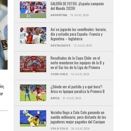
GALERÍA DE FOTOS: ¡España campeón
del Mundo 2026!
ARGENTINA
19 JULIO, 2026
Así se jugarán las semifinales: horario,
día y estadio para España- Francia y
Argentina – Inglaterra
DESTACADOS
12 JULIO, 2026
Resultados de la Copa Chile: en el
norte mandaron los equipos de la B y
en el Sur los de la Liga de Primera
COPA CHILE
14 JULIO, 2026
ón,
¿Dónde ver el partido y a qué hora?:
Arica vs Iquique paraliza la Primera B
te
ARICA
31 JULIO, 2026
Vozinha llega a Colo Colo ganando un
sueldo millonario, pero distante de los
jugadores mejor pagados del Cacique
COLO COLO
26 JULIO, 2026