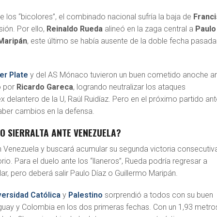
e los “bicolores”, el combinado nacional sufría la baja de
Franc
ión. Por ello,
Reinaldo Rueda
alineó en la zaga central a
Paulo
Maripán
, este último se había ausente de la doble fecha pasada
er Plate
y del AS Mónaco tuvieron un buen cometido anoche a
o por
Ricardo Gareca
, logrando neutralizar los ataques
delantero de la U, Raúl Ruidíaz. Pero en el próximo partido ant
aber cambios en la defensa.
O SIERRALTA ANTE VENEZUELA?
en Venezuela y buscará acumular su segunda victoria consecutiv
rio. Para el duelo ante los “llaneros”, Rueda podría regresar a
lar, pero deberá salir Paulo Díaz o Guillermo Maripán.
versidad Católica
y
Palestino
sorprendió a todos con su buen
guay y Colombia en los dos primeras fechas. Con un 1,93 metros