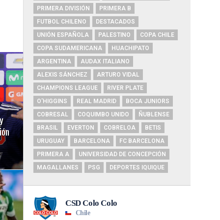
PRIMERA DIVISIÓN
PRIMERA B
FUTBOL CHILENO
DESTACADOS
UNIÓN ESPAÑOLA
PALESTINO
COPA CHILE
COPA SUDAMERICANA
HUACHIPATO
ARGENTINA
AUDAX ITALIANO
ALEXIS SÁNCHEZ
ARTURO VIDAL
CHAMPIONS LEAGUE
RIVER PLATE
O'HIGGINS
REAL MADRID
BOCA JUNIORS
COBRESAL
COQUIMBO UNIDO
ÑUBLENSE
y
ión
BRASIL
EVERTON
COBRELOA
BETIS
URUGUAY
BARCELONA
FC BARCELONA
PRIMERA A
UNIVERSIDAD DE CONCEPCIÓN
MAGALLANES
PSG
DEPORTES IQUIQUE