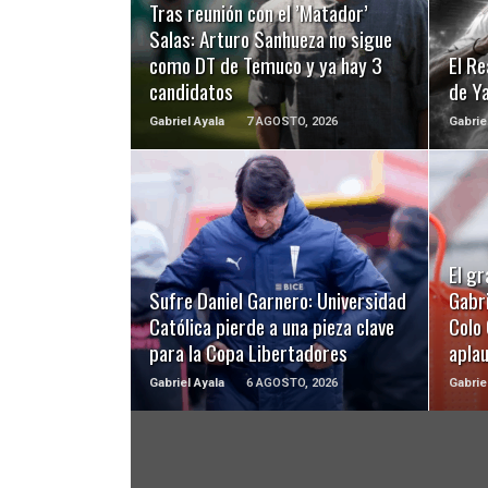
Tras reunión con el ’Matador’
Salas: Arturo Sanhueza no sigue
como DT de Temuco y ya hay 3
El Re
candidatos
de Y
Gabriel Ayala
7 AGOSTO, 2026
Gabrie
LEER MÁS
El gr
Sufre Daniel Garnero: Universidad
Gabri
Católica pierde a una pieza clave
Colo 
para la Copa Libertadores
apla
Gabriel Ayala
6 AGOSTO, 2026
Gabrie