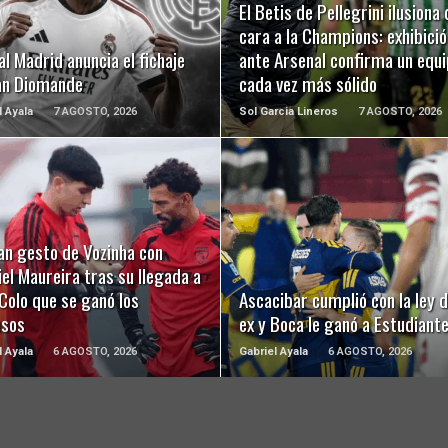
El Betis de Pellegrini ilusiona 
cara a la Champions: exhibició
al Madrid anuncia el fichaje
ante Arsenal confirma un equ
an Diomande
cada vez más sólido
l Ayala
7 AGOSTO, 2026
Sol Garcia Lineros
7 AGOSTO, 2026
LEER MÁS
LEER MÁS
an gesto de Vozinha con
el Maureira tras su llegada a
Colo que se ganó los
Ascacibar cumplió con la ley d
usos
ex y Boca le ganó a Estudiant
l Ayala
6 AGOSTO, 2026
Gabriel Ayala
6 AGOSTO, 2026