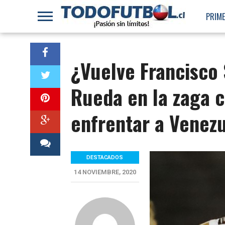
PRIME
¿Vuelve Francisco 
Rueda en la zaga c
enfrentar a Venez
DESTACADOS
14 NOVIEMBRE, 2020