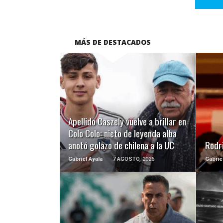
MÁS DE DESTACADOS
LEER MÁS
Apellido Caszely vuelve a brillar en
Colo Colo: nieto de leyenda alba
anotó golazo de chilena a la UC
Rodri
Gabriel Ayala
7 AGOSTO, 2026
Gabrie
LEER MÁS