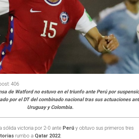
post:
406
nsa de Watford no estuvo en el triunfo ante Perú por suspensi
ado por el DT del combinado nacional tras sus actuaciones an
Uruguay y Colombia.
 sólida victoria por 2-0 ante
Perú
y obtuvo sus primeros tres
torias
rumbo a
Qatar 2022
.