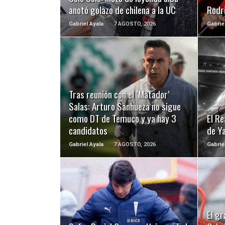
anotó golazo de chilena a la UC
Rodri
Gabriel Ayala
7 AGOSTO, 2026
Gabrie
LEER MÁS
Tras reunión con el ’Matador’
Salas: Arturo Sanhueza no sigue
como DT de Temuco y ya hay 3
El Re
candidatos
de Y
Gabriel Ayala
7 AGOSTO, 2026
Gabrie
LEER MÁS
El gr