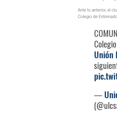
Ante lo anterior, el 
Colegio de Entrenado
COMUNI
Colegio
Unión 
siguie
pic.tw
—
Uni
(@ulcs