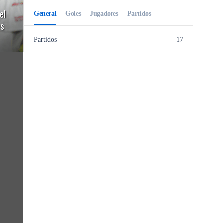
el
es