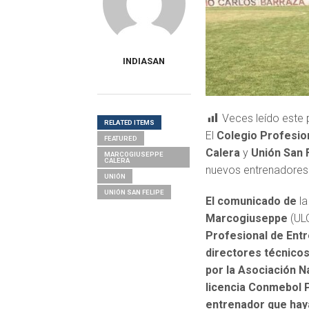
INDIASAN
Veces leído este 
RELATED ITEMS
El
Colegio Profesion
FEATURED
Calera
y
Unión San 
MARCOGIUSEPPE
CALERA
nuevos entrenadores
UNIÓN
UNIÓN SAN FELIPE
El comunicado de
la
Marcogiuseppe
(UL
Profesional de Entr
directores técnicos
por la Asociación N
licencia Conmebol Pr
entrenador que haya