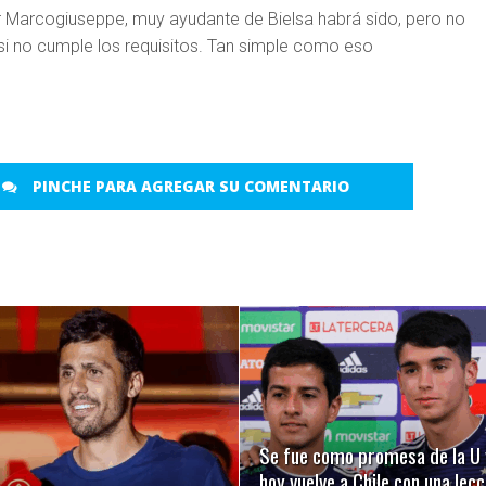
 Marcogiuseppe, muy ayudante de Bielsa habrá sido, pero no
e si no cumple los requisitos. Tan simple como eso
PINCHE PARA AGREGAR SU COMENTARIO
LEER MÁS
LEER MÁS
Se fue como promesa de la U 
hoy vuelve a Chile con una lecc