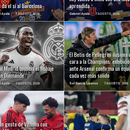
 da el sí al Barcelona
aprendida
l Ayala
7 AGOSTO, 2026
Gabriel Ayala
7 AGOSTO, 2026
LEER MÁS
LEER MÁS
El Betis de Pellegrini ilusiona 
cara a la Champions: exhibició
al Madrid anuncia el fichaje
ante Arsenal confirma un equ
an Diomande
cada vez más sólido
l Ayala
7 AGOSTO, 2026
Sol Garcia Lineros
7 AGOSTO, 2026
LEER MÁS
LEER MÁS
an gesto de Vozinha con