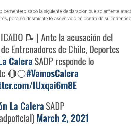
club cementero sacó la siguiente declaración que solamente ataca
res, pero no desmiente lo aseverado en contra de su entrenado
CADO 📝 | Ante la acusación del
 de Entrenadores de Chile, Deportes
La Calera
SADP responde lo
nte 🔴⚪️
#VamosCalera
itter.com/IUxqai6m8E
ón La Calera
SADP
adpoficial)
March 2, 2021