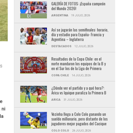
GALERÍA DE FOTOS: ¡España campeón
del Mundo 2026!
ARGENTINA
19 JULIO, 2026
Así se jugarán las semifinales: horario,
día y estadio para España- Francia y
Argentina – Inglaterra
DESTACADOS
12 JULIO, 2026
Resultados de la Copa Chile: en el
norte mandaron los equipos de la B y
us
en el Sur los de la Liga de Primera
COPA CHILE
14 JULIO, 2026
¿Dónde ver el partido y a qué hora?:
Arica vs Iquique paraliza la Primera B
ARICA
31 JULIO, 2026
de
 ni
Vozinha llega a Colo Colo ganando un
la
sueldo millonario, pero distante de los
jugadores mejor pagados del Cacique
COLO COLO
26 JULIO, 2026