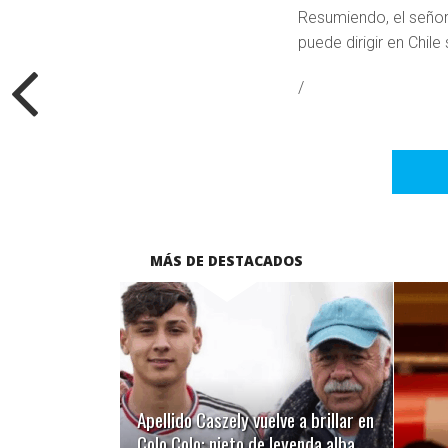
Resumiendo, el señor
puede dirigir en Chil
/
MÁS DE DESTACADOS
LEER MÁS
Apellido Caszely vuelve a brillar en
Colo Colo: nieto de leyenda alba