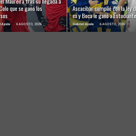
el Maureira tras su llegada a
Colo que se ganó los
Ascacibar cumplió con la ley d
usos
ex y Boca le ganó a Estudiant
l Ayala
6 AGOSTO, 2026
Gabriel Ayala
6 AGOSTO, 2026