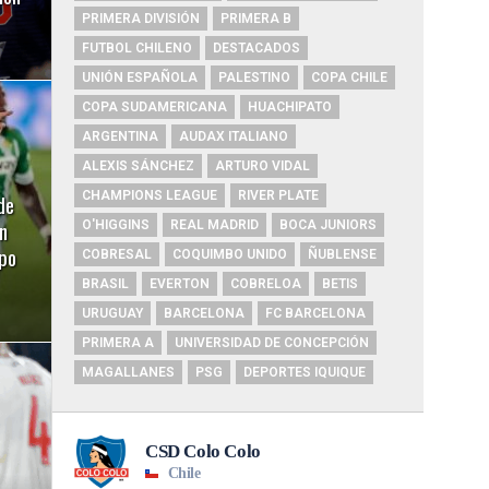
PRIMERA DIVISIÓN
PRIMERA B
FUTBOL CHILENO
DESTACADOS
UNIÓN ESPAÑOLA
PALESTINO
COPA CHILE
COPA SUDAMERICANA
HUACHIPATO
ARGENTINA
AUDAX ITALIANO
ALEXIS SÁNCHEZ
ARTURO VIDAL
CHAMPIONS LEAGUE
RIVER PLATE
de
n
O'HIGGINS
REAL MADRID
BOCA JUNIORS
ipo
COBRESAL
COQUIMBO UNIDO
ÑUBLENSE
BRASIL
EVERTON
COBRELOA
BETIS
URUGUAY
BARCELONA
FC BARCELONA
PRIMERA A
UNIVERSIDAD DE CONCEPCIÓN
MAGALLANES
PSG
DEPORTES IQUIQUE