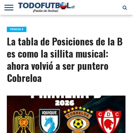
PRIMERA
DIVISIÓN
PRIMERA
SELECCIÓN
CHILENOS
FÚTBOL
B
CHILENA
EN EL
INTERNACIONAL
PRIMERA B
MUNDO
La tabla de Posiciones de la B
es como la sillita musical:
ahora volvió a ser puntero
Cobreloa