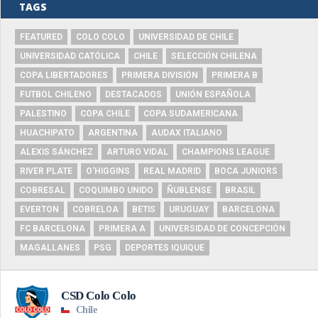
TAGS
FEATURED
COLO COLO
UNIVERSIDAD DE CHILE
UNIVERSIDAD CATÓLICA
CHILE
SELECCIÓN CHILENA
COPA LIBERTADORES
PRIMERA DIVISIÓN
PRIMERA B
FUTBOL CHILENO
DESTACADOS
UNIÓN ESPAÑOLA
PALESTINO
COPA CHILE
COPA SUDAMERICANA
HUACHIPATO
ARGENTINA
AUDAX ITALIANO
ALEXIS SÁNCHEZ
ARTURO VIDAL
CHAMPIONS LEAGUE
RIVER PLATE
O'HIGGINS
REAL MADRID
BOCA JUNIORS
COBRESAL
COQUIMBO UNIDO
ÑUBLENSE
BRASIL
EVERTON
COBRELOA
BETIS
URUGUAY
BARCELONA
FC BARCELONA
PRIMERA A
UNIVERSIDAD DE CONCEPCIÓN
MAGALLANES
PSG
DEPORTES IQUIQUE