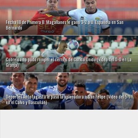
Fecha 18 de Primera B: Magallanes le ganó 3-2 a U. Española en San
Bernardo
Cobreloa no pudo romper el cerrojo de Curicó Unido (Video del 0-0 en La
Granja)
Deportes Antofagasta le pasó la aplanadora a San Felipe (Video del 5-1
en el Calvo y Bascuñán)