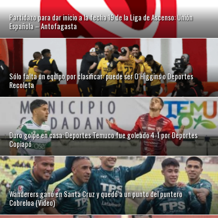
Partidazo para dar inicio a la fecha 19 de la Liga de Ascenso: Unión
Española – Antofagasta
Sólo falta un equipo por clasificar: puede ser O´Higgins o Deportes
Recoleta
Duro golpe en casa: Deportes Temuco fue goleado 4-1 por Deportes
Copiapó
Wanderers ganó en Santa Cruz y quedó a un punto del puntero
Cobreloa (Video)