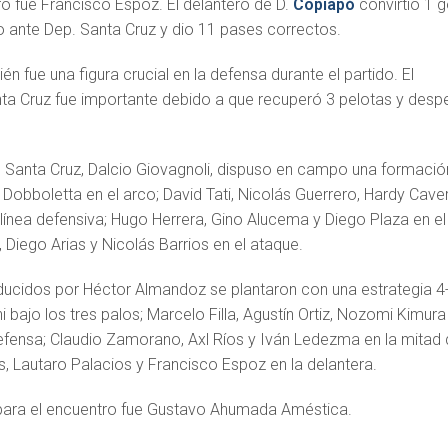
ro fue Francisco Espoz. El delantero de D.
Copiapó
convirtió 1 g
o ante Dep. Santa Cruz y dio 11 pases correctos.
n fue una figura crucial en la defensa durante el partido. El
ta Cruz fue importante debido a que recuperó 3 pelotas y desp
. Santa Cruz, Dalcio Giovagnoli, dispuso en campo una formació
Dobboletta en el arco; David Tati, Nicolás Guerrero, Hardy Cave
 línea defensiva; Hugo Herrera, Gino Alucema y Diego Plaza en el
, Diego Arias y Nicolás Barrios en el ataque.
nducidos por Héctor Almandoz se plantaron con una estrategia 4
 bajo los tres palos; Marcelo Filla, Agustín Ortiz, Nozomi Kimura
fensa; Claudio Zamorano, Axl Ríos y Iván Ledezma en la mitad
, Lautaro Palacios y Francisco Espoz en la delantera.
 para el encuentro fue Gustavo Ahumada Améstica.