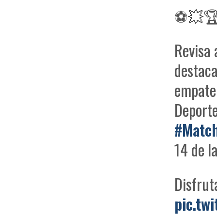
⚽💥🏆
Revisa 
destaca
empate 
Deport
#Matc
14 de l
Disfrut
pic.tw