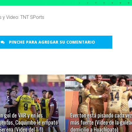
s y Video: TNT SPorts
PINCHE PARA AGREGAR SU COMENTARIO
LEER MÁS
LEER MÁS
n gol de VAR y en los
Everton está pisando cada vez
uentos, Coquimbo le empató
más fuerte (Video de la golea
Serena (Video del 1-1)
domicilio a Huachipato)