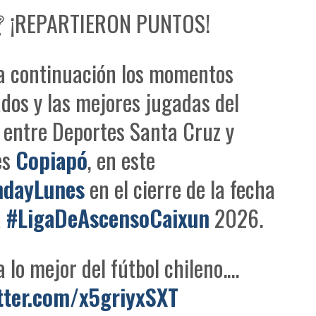
 ¡REPARTIERON PUNTOS!
a continuación los momentos
dos y las mejores jugadas del
entre Deportes Santa Cruz y
es
Copiapó
, en este
hdayLunes
en el cierre de la fecha
a
#LigaDeAscensoCaixun
2026.
a lo mejor del fútbol chileno.…
itter.com/x5griyxSXT