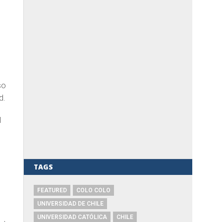
so
d.
l
TAGS
FEATURED
COLO COLO
UNIVERSIDAD DE CHILE
UNIVERSIDAD CATÓLICA
CHILE