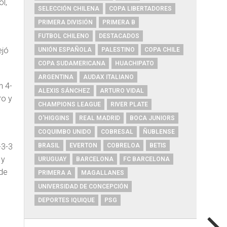
ol,
SELECCIÓN CHILENA
COPA LIBERTADORES
PRIMERA DIVISIÓN
PRIMERA B
FUTBOL CHILENO
DESTACADOS
ejó
UNIÓN ESPAÑOLA
PALESTINO
COPA CHILE
COPA SUDAMERICANA
HUACHIPATO
ARGENTINA
AUDAX ITALIANO
n 4-
ALEXIS SÁNCHEZ
ARTURO VIDAL
ro y
CHAMPIONS LEAGUE
RIVER PLATE
O'HIGGINS
REAL MADRID
BOCA JUNIORS
COQUIMBO UNIDO
COBRESAL
ÑUBLENSE
BRASIL
EVERTON
COBRELOA
BETIS
-3-3
 y
URUGUAY
BARCELONA
FC BARCELONA
 de
PRIMERA A
MAGALLANES
UNIVERSIDAD DE CONCEPCIÓN
DEPORTES IQUIQUE
PSG