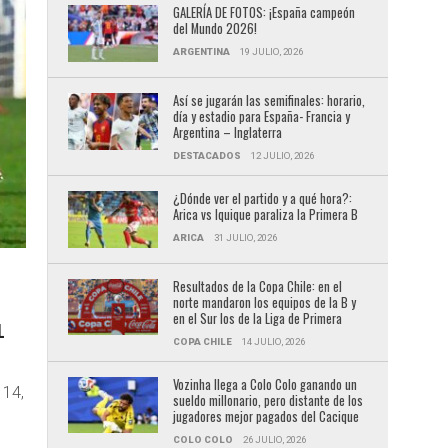
GALERÍA DE FOTOS: ¡España campeón
del Mundo 2026!
ARGENTINA
19 JULIO, 2026
Así se jugarán las semifinales: horario,
día y estadio para España- Francia y
Argentina – Inglaterra
DESTACADOS
12 JULIO, 2026
¿Dónde ver el partido y a qué hora?:
Arica vs Iquique paraliza la Primera B
ARICA
31 JULIO, 2026
Resultados de la Copa Chile: en el
norte mandaron los equipos de la B y
en el Sur los de la Liga de Primera
L
COPA CHILE
14 JULIO, 2026
Vozinha llega a Colo Colo ganando un
 14,
sueldo millonario, pero distante de los
jugadores mejor pagados del Cacique
COLO COLO
26 JULIO, 2026