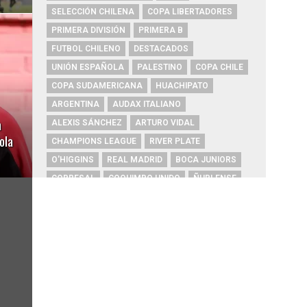
SELECCIÓN CHILENA
COPA LIBERTADORES
PRIMERA DIVISIÓN
PRIMERA B
FUTBOL CHILENO
DESTACADOS
UNIÓN ESPAÑOLA
PALESTINO
COPA CHILE
COPA SUDAMERICANA
HUACHIPATO
ARGENTINA
AUDAX ITALIANO
a
ALEXIS SÁNCHEZ
ARTURO VIDAL
ola
CHAMPIONS LEAGUE
RIVER PLATE
O'HIGGINS
REAL MADRID
BOCA JUNIORS
COBRESAL
COQUIMBO UNIDO
ÑUBLENSE
BRASIL
EVERTON
COBRELOA
BETIS
URUGUAY
BARCELONA
FC BARCELONA
PRIMERA A
UNIVERSIDAD DE CONCEPCIÓN
MAGALLANES
PSG
DEPORTES IQUIQUE