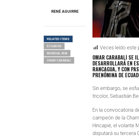
RENÉ AGUIRRE
RELATED ITEMS
ECUADOR
Veces leído este 
MUNDIAL 2026
OMAR CARABALÍ SE IL
OMAR CARABALI
DESARROLLARÁ EN EST
RANCAGUA, Y CON PAS
PRENÓMINA DE ECUAD
Sin embargo, se esfu
tricolor, Sebastián B
En la convocatoria de
campeón de la Champi
Hincapié, el volante
disputará su tercera