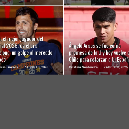
LEER MÁS
LEER MÁS
, el mejor jugador del
al 2026, da el sí al
Ángelo Araos se fue como
elona: un golpe al mercado
promesa de la U y hoy vuelve 
peo
Chile para reforzar a U. Españ
rcia Lineros
7 AGOSTO, 2026
Cristina Sanhueza
7 AGOSTO, 2026