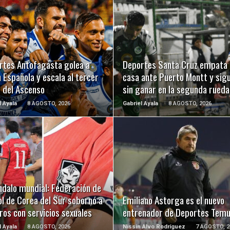
LEER MÁS
LEER MÁS
rtes Antofagasta golea a
Deportes Santa Cruz empata 
 Española y escala al tercer
casa ante Puerto Montt y sig
r del Ascenso
sin ganar en la segunda rueda
l Ayala
8 AGOSTO, 2026
Gabriel Ayala
8 AGOSTO, 2026
LEER MÁS
LEER MÁS
ndalo mundial: Federación de
l de Corea del Sur sobornó a
Emiliano Astorga es el nuevo
ros con servicios sexuales
entrenador de Deportes Tem
l Ayala
8 AGOSTO, 2026
Nissin Alvo Rodríguez
7 AGOSTO, 2