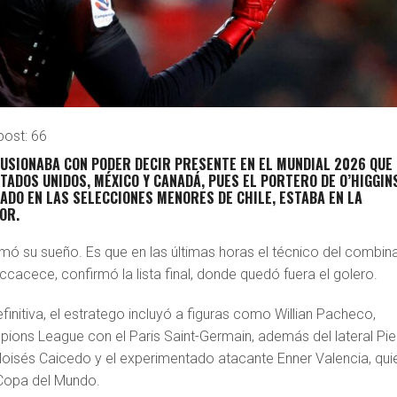
post:
66
USIONABA CON PODER DECIR PRESENTE EN EL MUNDIAL 2026 QUE
ADOS UNIDOS, MÉXICO Y CANADÁ, PUES EL PORTERO DE O’HIGGIN
ADO EN LAS SELECCIONES MENORES DE CHILE, ESTABA EN LA
OR.
mó su sueño. Es que en las últimas horas el técnico del combi
eccacece, confirmó la lista final, donde quedó fuera el golero.
finitiva, el estratego incluyó a figuras como Willian Pacheco,
ons League con el Paris Saint-Germain, además del lateral Pie
 Moisés Caicedo y el experimentado atacante Enner Valencia, qui
 Copa del Mundo.