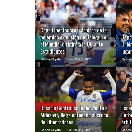
LEER MÁS
Copa Libertadores: árbitro de la
polémica expulsión de Balogun en
Depo
el Mundial dirigirá a la UC ante
Unión
Estudiantes
luga
Gabriel Ayala
8 AGOSTO, 2026
Gabrie
LEER MÁS
Rosario Central se lo dio vuelta a
Escá
Aldosivi y llega entonado al cruce
Fútbo
de Libertadores
árbit
Gabriel Ayala
8 AGOSTO, 2026
Gabrie