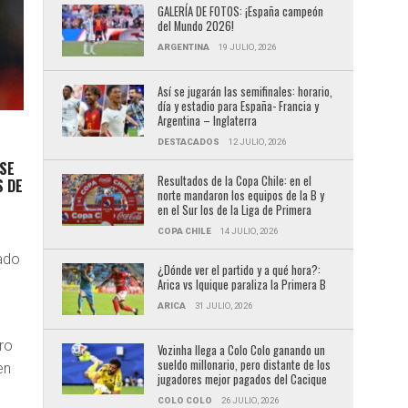
GALERÍA DE FOTOS: ¡España campeón
del Mundo 2026!
ARGENTINA
19 JULIO, 2026
Así se jugarán las semifinales: horario,
día y estadio para España- Francia y
Argentina – Inglaterra
DESTACADOS
12 JULIO, 2026
 SE
Resultados de la Copa Chile: en el
S DE
norte mandaron los equipos de la B y
en el Sur los de la Liga de Primera
COPA CHILE
14 JULIO, 2026
nado
¿Dónde ver el partido y a qué hora?:
Arica vs Iquique paraliza la Primera B
ARICA
31 JULIO, 2026
ro
Vozinha llega a Colo Colo ganando un
sueldo millonario, pero distante de los
en
jugadores mejor pagados del Cacique
COLO COLO
26 JULIO, 2026