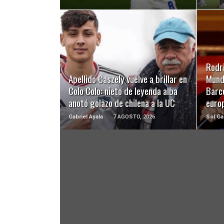
LEER MÁS
Rodri
Apellido Caszely vuelve a brillar en
Mundi
Colo Colo: nieto de leyenda alba
Barc
anotó golazo de chilena a la UC
euro
Gabriel Ayala
7 AGOSTO, 2026
Sol Ga