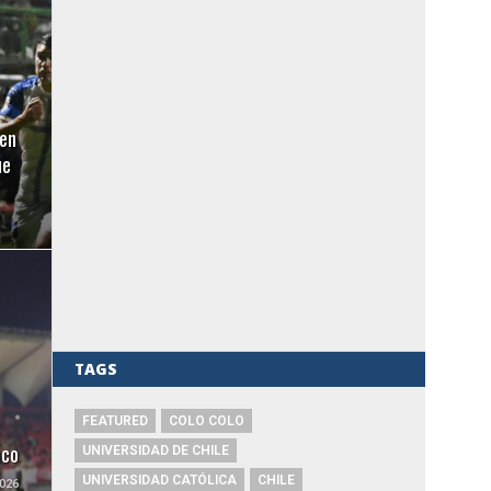
en
ue
TAGS
FEATURED
COLO COLO
uco
UNIVERSIDAD DE CHILE
UNIVERSIDAD CATÓLICA
CHILE
026