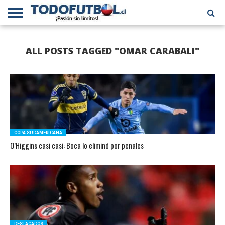
PRIMERA
DIVISIÓN
PRIMERA
SELECCIÓN
CHILENOS
FÚTBOL
ALL POSTS TAGGED "OMAR CARABALI"
B
CHILENA
EN EL
INTERNACIONAL
MUNDO
COPA SUDAMERICANA
O’Higgins casi casi: Boca lo eliminó por penales
DESTACADOS