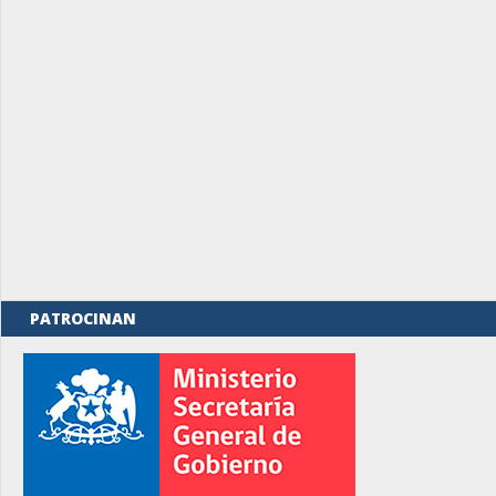
PATROCINAN
rno