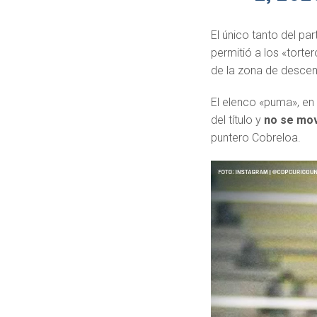
El único tanto del pa
permitió a los «torte
de la zona de desce
El elenco «puma», en 
del título y
no se mov
puntero Cobreloa.