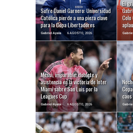
El gr
Sufre Daniel Garnero: Universidad
Gabri
Católica pierde a una pieza clave
Colo 
para la Copa Libertadores
apla
Gabriel Ayala
6 AGOSTO, 2026
Gabrie
LEER MÁS
Messi, imparable: doblete y
asistencia en la victoria de Inter
Noch
Miami sobre San Luis por la
Copa 
Leagues Cup
caos
Gabriel Ayala
6 AGOSTO, 2026
Gabrie