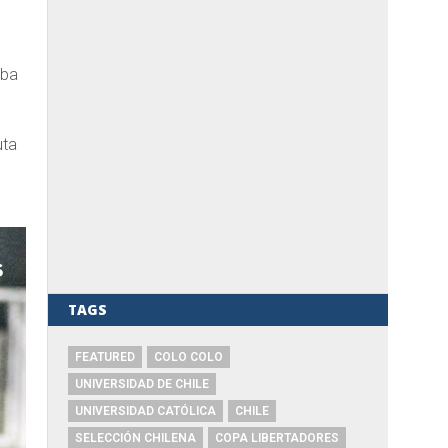
iba
uta
TAGS
FEATURED
COLO COLO
UNIVERSIDAD DE CHILE
UNIVERSIDAD CATÓLICA
CHILE
SELECCIÓN CHILENA
COPA LIBERTADORES