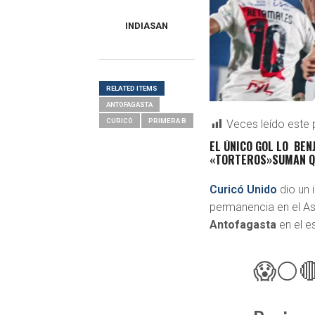
INDIASAN
RELATED ITEMS
ANTOFAGASTA
CURICÓ
PRIMERA B
Veces leído este 
EL ÚNICO GOL LO BE
«TORTEROS»SUMAN QU
Curicó Unido
dio un 
permanencia en el A
Antofagasta
en el e
😱⚪🔴