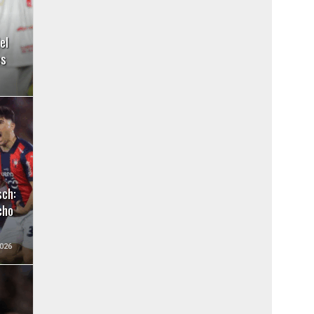
el
es
sch:
cho
026