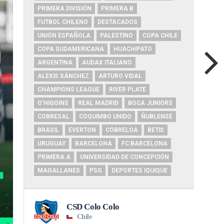
PRIMERA DIVISIÓN
PRIMERA B
FUTBOL CHILENO
DESTACADOS
UNIÓN ESPAÑOLA
PALESTINO
COPA CHILE
COPA SUDAMERICANA
HUACHIPATO
ARGENTINA
AUDAX ITALIANO
ALEXIS SÁNCHEZ
ARTURO VIDAL
CHAMPIONS LEAGUE
RIVER PLATE
O'HIGGINS
REAL MADRID
BOCA JUNIORS
COBRESAL
COQUIMBO UNIDO
ÑUBLENSE
BRASIL
EVERTON
COBRELOA
BETIS
URUGUAY
BARCELONA
FC BARCELONA
PRIMERA A
UNIVERSIDAD DE CONCEPCIÓN
MAGALLANES
PSG
DEPORTES IQUIQUE