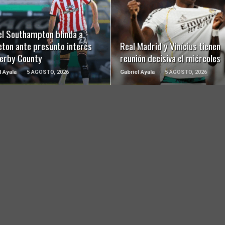
LEER MÁS
LEER MÁS
el Southampton blinda a
eton ante presunto interés
Real Madrid y Vinícius tienen
Derby County
reunión decisiva el miércoles
l Ayala
5 AGOSTO, 2026
Gabriel Ayala
5 AGOSTO, 2026