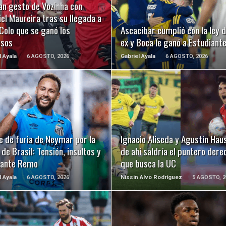
an gesto de Vozinha con
el Maureira tras su llegada a
Colo que se ganó los
Ascacibar cumplió con la ley d
usos
ex y Boca le ganó a Estudiant
l Ayala
6 AGOSTO, 2026
Gabriel Ayala
6 AGOSTO, 2026
LEER MÁS
LEER MÁS
e de furia de Neymar por la
Ignacio Aliseda y Agustín Hau
de Brasil: Tensión, insultos y
de ahí saldría el puntero dere
 ante Remo
que busca la UC
l Ayala
6 AGOSTO, 2026
Nissin Alvo Rodríguez
5 AGOSTO, 2