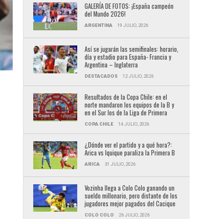
GALERÍA DE FOTOS: ¡España campeón
del Mundo 2026!
ARGENTINA
19 JULIO, 2026
Así se jugarán las semifinales: horario,
día y estadio para España- Francia y
Argentina – Inglaterra
DESTACADOS
12 JULIO, 2026
Resultados de la Copa Chile: en el
norte mandaron los equipos de la B y
en el Sur los de la Liga de Primera
COPA CHILE
14 JULIO, 2026
¿Dónde ver el partido y a qué hora?:
Arica vs Iquique paraliza la Primera B
ARICA
31 JULIO, 2026
Vozinha llega a Colo Colo ganando un
sueldo millonario, pero distante de los
jugadores mejor pagados del Cacique
COLO COLO
26 JULIO, 2026