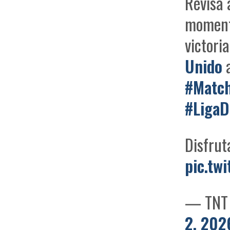
Revisa 
momento
victori
Unido
a
#Matc
#LigaD
Disfrut
pic.tw
— TNT 
2, 202