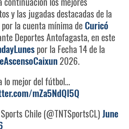
a continuación los mejores
s y las jugadas destacadas de la
a por la cuenta mínima de
Curicó
nte Deportes Antofagasta, en este
hdayLunes
por la Fecha 14 de la
eAscensoCaixun
2026.
a lo mejor del fútbol…
itter.com/mZa5NdQI5Q
Sports Chile (@TNTSportsCL)
June
6