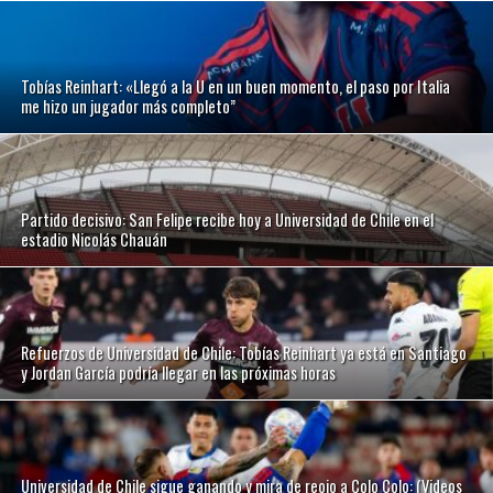
Tobías Reinhart: «Llegó a la U en un buen momento, el paso por Italia
me hizo un jugador más completo”
Partido decisivo: San Felipe recibe hoy a Universidad de Chile en el
estadio Nicolás Chauán
Refuerzos de Universidad de Chile: Tobías Reinhart ya está en Santiago
y Jordan García podría llegar en las próximas horas
Universidad de Chile sigue ganando y mira de reojo a Colo Colo: (Videos