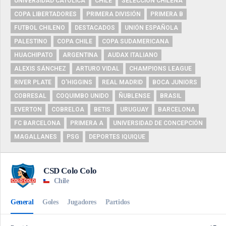
UNIVERSIDAD CATÓLICA
CHILE
SELECCIÓN CHILENA
COPA LIBERTADORES
PRIMERA DIVISIÓN
PRIMERA B
FUTBOL CHILENO
DESTACADOS
UNIÓN ESPAÑOLA
PALESTINO
COPA CHILE
COPA SUDAMERICANA
HUACHIPATO
ARGENTINA
AUDAX ITALIANO
ALEXIS SÁNCHEZ
ARTURO VIDAL
CHAMPIONS LEAGUE
RIVER PLATE
O'HIGGINS
REAL MADRID
BOCA JUNIORS
COBRESAL
COQUIMBO UNIDO
ÑUBLENSE
BRASIL
EVERTON
COBRELOA
BETIS
URUGUAY
BARCELONA
FC BARCELONA
PRIMERA A
UNIVERSIDAD DE CONCEPCIÓN
MAGALLANES
PSG
DEPORTES IQUIQUE