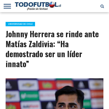
PRIMERA
DIVISIÓN
PRIMERA
SELECCIÓN
CHILENOS
FÚTBOL
B
CHILENA
EN EL
INTERNACIONAL
UNIVERSIDAD DE CHILE
MUNDO
Johnny Herrera se rinde ante
Matías Zaldivia: “Ha
demostrado ser un líder
innato”