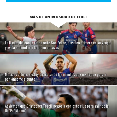
MÁS DE UNIVERSIDAD DE CHILE
La U cumplió con la tarea ante San Felipe, clasifica primero en su grupo
y evita enfrentar a la UC en octavos
Matías Zaldivia: «Estoy disfrutando los minutos que me toque para ir
poniéndome a punto»
Advierten que Cristopher Toselli negocia con este club para salir de la
U: “Préstamo”