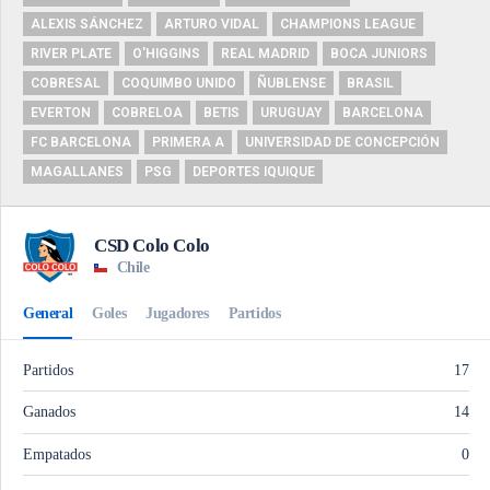
ALEXIS SÁNCHEZ
ARTURO VIDAL
CHAMPIONS LEAGUE
RIVER PLATE
O'HIGGINS
REAL MADRID
BOCA JUNIORS
COBRESAL
COQUIMBO UNIDO
ÑUBLENSE
BRASIL
EVERTON
COBRELOA
BETIS
URUGUAY
BARCELONA
FC BARCELONA
PRIMERA A
UNIVERSIDAD DE CONCEPCIÓN
MAGALLANES
PSG
DEPORTES IQUIQUE