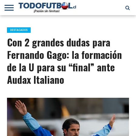
PRIMERA
DIVISIÓN
PRIMERA
SELECCIÓN
CHILENOS
FÚTBOL
B
CHILENA
EN EL
INTERNACIONAL
DESTACADOS
MUNDO
Con 2 grandes dudas para
Fernando Gago: la formación
de la U para su “final” ante
Audax Italiano