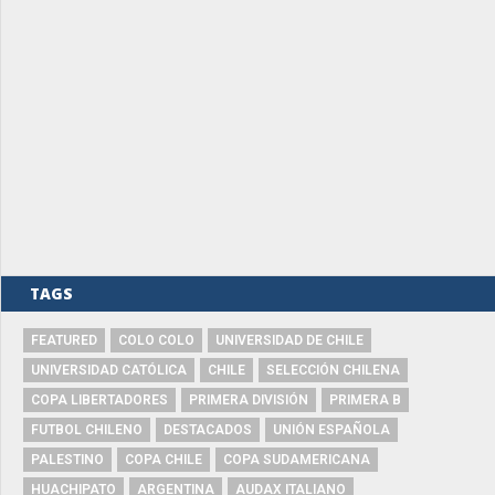
TAGS
FEATURED
COLO COLO
UNIVERSIDAD DE CHILE
UNIVERSIDAD CATÓLICA
CHILE
SELECCIÓN CHILENA
COPA LIBERTADORES
PRIMERA DIVISIÓN
PRIMERA B
FUTBOL CHILENO
DESTACADOS
UNIÓN ESPAÑOLA
PALESTINO
COPA CHILE
COPA SUDAMERICANA
HUACHIPATO
ARGENTINA
AUDAX ITALIANO