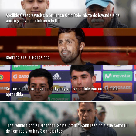
Apellido Caszely vuelve a brillar en Colo Colo: nieto de leyenda alba
anotó golazo de chilena a la UC
Rodri da el sí al Barcelona
Se fue como promesa de la U y hoy vuelve a Chile con una lección
aprendida
Tras reunión con el ’Matador’ Salas: Arturo Sanhueza no sigue como DT
de Temuco y ya hay 3 candidatos