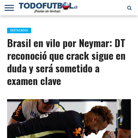
PRIMERA
DIVISIÓN
PRIMERA
SELECCIÓN
CHILENOS
FÚTBOL
B
CHILENA
EN EL
INTERNACIONAL
DESTACADOS
MUNDO
Brasil en vilo por Neymar: DT
reconoció que crack sigue en
duda y será sometido a
examen clave