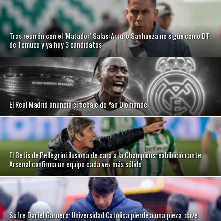
Tras reunión con el ’Matador’ Salas: Arturo Sanhueza no sigue como DT
de Temuco y ya hay 3 candidatos
El Real Madrid anuncia el fichaje de Yan Diomande
El Betis de Pellegrini ilusiona de cara a la Champions: exhibición ante
Arsenal confirma un equipo cada vez más sólido
Sufre Daniel Garnero: Universidad Católica pierde a una pieza clave