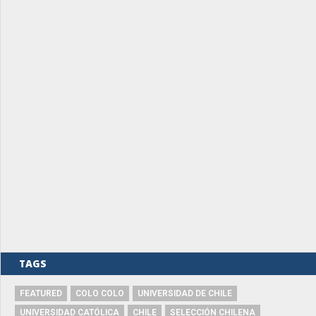
TAGS
FEATURED
COLO COLO
UNIVERSIDAD DE CHILE
UNIVERSIDAD CATÓLICA
CHILE
SELECCIÓN CHILENA