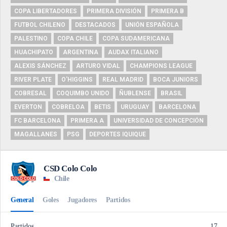
COPA LIBERTADORES
PRIMERA DIVISIÓN
PRIMERA B
FUTBOL CHILENO
DESTACADOS
UNIÓN ESPAÑOLA
PALESTINO
COPA CHILE
COPA SUDAMERICANA
HUACHIPATO
ARGENTINA
AUDAX ITALIANO
ALEXIS SÁNCHEZ
ARTURO VIDAL
CHAMPIONS LEAGUE
RIVER PLATE
O'HIGGINS
REAL MADRID
BOCA JUNIORS
COBRESAL
COQUIMBO UNIDO
ÑUBLENSE
BRASIL
EVERTON
COBRELOA
BETIS
URUGUAY
BARCELONA
FC BARCELONA
PRIMERA A
UNIVERSIDAD DE CONCEPCIÓN
MAGALLANES
PSG
DEPORTES IQUIQUE