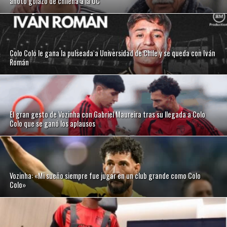
anotó golazo de chilena a la UC
Colo Colo le gana la pulseada a Universidad de Chile y se queda con Iván
Román
El gran gesto de Vozinha con Gabriel Maureira tras su llegada a Colo
Colo que se ganó los aplausos
Vozinha: «Mi sueño siempre fue jugar en un club grande como Colo
Colo»