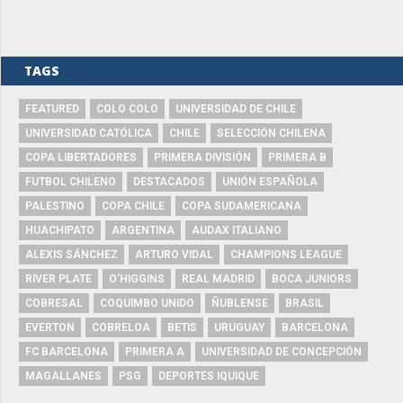
TAGS
FEATURED
COLO COLO
UNIVERSIDAD DE CHILE
UNIVERSIDAD CATÓLICA
CHILE
SELECCIÓN CHILENA
COPA LIBERTADORES
PRIMERA DIVISIÓN
PRIMERA B
FUTBOL CHILENO
DESTACADOS
UNIÓN ESPAÑOLA
PALESTINO
COPA CHILE
COPA SUDAMERICANA
HUACHIPATO
ARGENTINA
AUDAX ITALIANO
ALEXIS SÁNCHEZ
ARTURO VIDAL
CHAMPIONS LEAGUE
RIVER PLATE
O'HIGGINS
REAL MADRID
BOCA JUNIORS
COBRESAL
COQUIMBO UNIDO
ÑUBLENSE
BRASIL
EVERTON
COBRELOA
BETIS
URUGUAY
BARCELONA
FC BARCELONA
PRIMERA A
UNIVERSIDAD DE CONCEPCIÓN
MAGALLANES
PSG
DEPORTES IQUIQUE