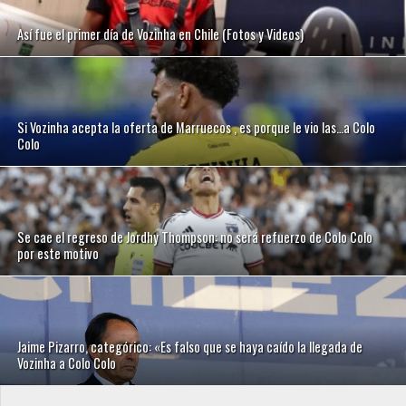
Así fue el primer día de Vozinha en Chile (Fotos y Videos)
Si Vozinha acepta la oferta de Marruecos , es porque le vio las…a Colo
Colo
Se cae el regreso de Jordhy Thompson: no será refuerzo de Colo Colo
por este motivo
Jaime Pizarro, categórico: «Es falso que se haya caído la llegada de
Vozinha a Colo Colo