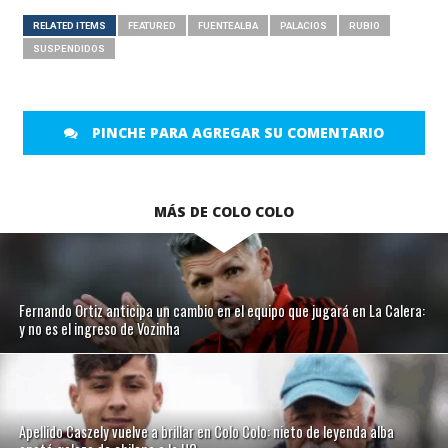
RELATED ITEMS
FEATURED
FUENTEALBA
PALACIOS
RUBIO
SUSPENDIDOS
PINCHE PARA AGREGAR SU COMENTARIO
MÁS DE COLO COLO
Fernando Ortiz anticipa un cambio en el equipo que jugará en La Calera:
y no es el ingreso de Vozinha
Apellido Caszely vuelve a brillar en Colo Colo: nieto de leyenda alba