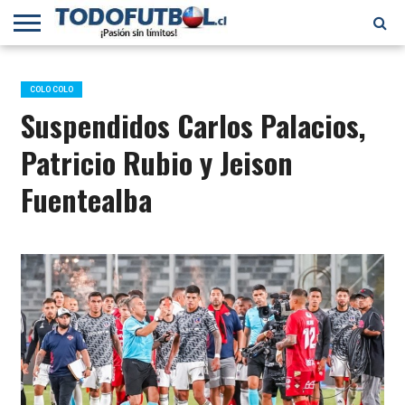
PRIMERA
DIVISIÓN
PRIMERA
SELECCIÓN
CHILENOS
FÚTBOL
B
CHILENA
EN EL
INTERNACIONAL
COLO COLO
MUNDO
Suspendidos Carlos Palacios,
Patricio Rubio y Jeison
Fuentealba