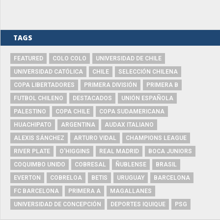
TAGS
FEATURED
COLO COLO
UNIVERSIDAD DE CHILE
UNIVERSIDAD CATÓLICA
CHILE
SELECCIÓN CHILENA
COPA LIBERTADORES
PRIMERA DIVISIÓN
PRIMERA B
FUTBOL CHILENO
DESTACADOS
UNIÓN ESPAÑOLA
PALESTINO
COPA CHILE
COPA SUDAMERICANA
HUACHIPATO
ARGENTINA
AUDAX ITALIANO
ALEXIS SÁNCHEZ
ARTURO VIDAL
CHAMPIONS LEAGUE
RIVER PLATE
O'HIGGINS
REAL MADRID
BOCA JUNIORS
COQUIMBO UNIDO
COBRESAL
ÑUBLENSE
BRASIL
EVERTON
COBRELOA
BETIS
URUGUAY
BARCELONA
FC BARCELONA
PRIMERA A
MAGALLANES
UNIVERSIDAD DE CONCEPCIÓN
DEPORTES IQUIQUE
PSG