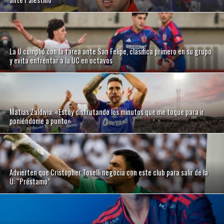
La U cumplió con la tarea ante San Felipe, clasifica primero en su grupo
y evita enfrentar a la UC en octavos
Matías Zaldivia: «Estoy disfrutando los minutos que me toque para ir
poniéndome a punto»
Advierten que Cristopher Toselli negocia con este club para salir de la
U: “Préstamo”