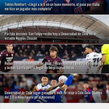
Tobías Reinhart: «Llegó a la U en un buen momento, el paso por Italia
me hizo un jugador más completo”
Partido decisivo: San Felipe recibe hoy a Universidad de Chile en el
estadio Nicolás Chauán
Refuerzos de Universidad de Chile: Tobías Reinhart ya está en Santiago
y Jordan García podría llegar en las próximas horas
Universidad de Chile sigue ganando y mira de reojo a Colo Colo: (Videos
del 2-0 a Huachipato en el Nacional)