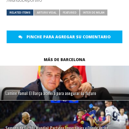
/MundoDeportivo
RELATED ITEMS
ARTURO VIDAL
FEATURED
INTER DE MILÁN
PINCHE PARA AGREGAR SU COMENTARIO
MÁS DE BARCELONA
Lamine Yamal: El Barça acelera para asegurar su futuro
Semana de Fútbol Mundial: Partidos Imperdibles y Dónde Verlos