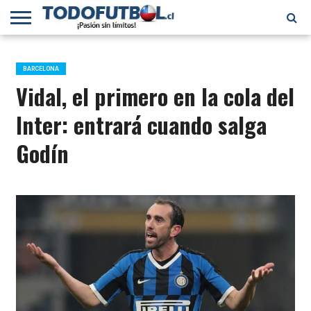
PRIMERA
DIVISIÓN
PRIMERA
SELECCIÓN
CHILENOS
FÚTBOL
B
CHILENA
EN EL
INTERNACIONAL
BARCELONA
MUNDO
Vidal, el primero en la cola del
Inter: entrará cuando salga
Godín