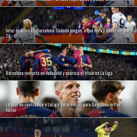
Inter de Milán vs. Barcelona: Cuándo juegan, a qué hora y dónde ver por
TV
Barcelona remonta en Valladolid y acaricia el título en La Liga
La RFEF no contradice a LaLiga: sin licencias para Dani Olmo ni Pau
Víctor