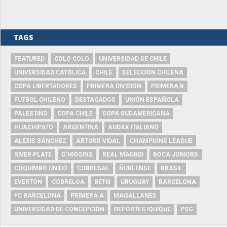
TAGS
FEATURED
COLO COLO
UNIVERSIDAD DE CHILE
UNIVERSIDAD CATÓLICA
CHILE
SELECCIÓN CHILENA
COPA LIBERTADORES
PRIMERA DIVISIÓN
PRIMERA B
FUTBOL CHILENO
DESTACADOS
UNIÓN ESPAÑOLA
PALESTINO
COPA CHILE
COPA SUDAMERICANA
HUACHIPATO
ARGENTINA
AUDAX ITALIANO
ALEXIS SÁNCHEZ
ARTURO VIDAL
CHAMPIONS LEAGUE
RIVER PLATE
O'HIGGINS
REAL MADRID
BOCA JUNIORS
COQUIMBO UNIDO
COBRESAL
ÑUBLENSE
BRASIL
EVERTON
COBRELOA
BETIS
URUGUAY
BARCELONA
FC BARCELONA
PRIMERA A
MAGALLANES
UNIVERSIDAD DE CONCEPCIÓN
DEPORTES IQUIQUE
PSG