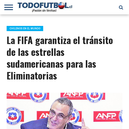
PRIMERA
DIVISIÓN
PRIMERA
SELECCIÓN
CHILENOS
FÚTBOL
B
CHILENA
EN EL
INTERNACIONAL
CHILENOS EN EL MUNDO
MUNDO
La FIFA garantiza el tránsito
de las estrellas
sudamericanas para las
Eliminatorias