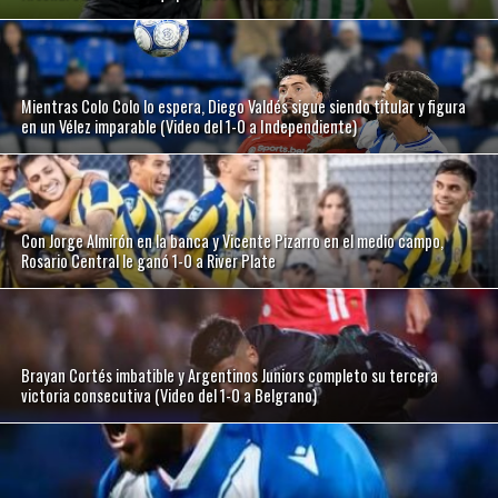
Mientras Colo Colo lo espera, Diego Valdés sigue siendo titular y figura
en un Vélez imparable (Video del 1-0 a Independiente)
Con Jorge Almirón en la banca y Vicente Pizarro en el medio campo,
Rosario Central le ganó 1-0 a River Plate
Brayan Cortés imbatible y Argentinos Juniors completo su tercera
victoria consecutiva (Video del 1-0 a Belgrano)