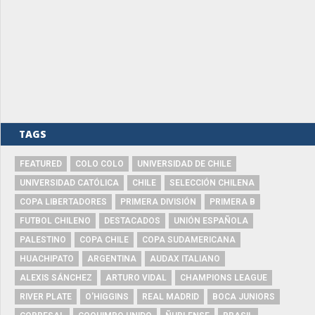
TAGS
FEATURED
COLO COLO
UNIVERSIDAD DE CHILE
UNIVERSIDAD CATÓLICA
CHILE
SELECCIÓN CHILENA
COPA LIBERTADORES
PRIMERA DIVISIÓN
PRIMERA B
FUTBOL CHILENO
DESTACADOS
UNIÓN ESPAÑOLA
PALESTINO
COPA CHILE
COPA SUDAMERICANA
HUACHIPATO
ARGENTINA
AUDAX ITALIANO
ALEXIS SÁNCHEZ
ARTURO VIDAL
CHAMPIONS LEAGUE
RIVER PLATE
O'HIGGINS
REAL MADRID
BOCA JUNIORS