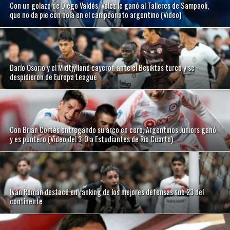
Con un golazo de Diego Valdés, Vélez le ganó al Talleres de Sampaoli,
que no da pie con bola en el campeonato argentino (Video)
Darío Osorio y el Midtjylland cayeron ante el Besiktas turco y se
despidieron de Europa League
Con Brian Cortés entregando su arco en cero, Argentinos Juniors ganó
y es puntero (Video del 3-0 a Estudiantes de Río Cuarto)
Iván Román destacó en ranking de los mejores defensas sub 23 del
continente