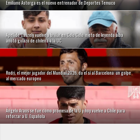
Emiliano Astorga es el nuevo entrenador de Deportes Temuco
Apellido Caszely vuelve a brillar en Colo Colo: nieto de leyenda alba
anotó golazo de chilena a la UC
Rodri, el mejor jugador del Mundial 2026, da el sí al Barcelona: un golpe
al mercado europeo
Ángelo Araos se fue como promesa de la U y hoy vuelve a Chile para
reforzar a U. Española