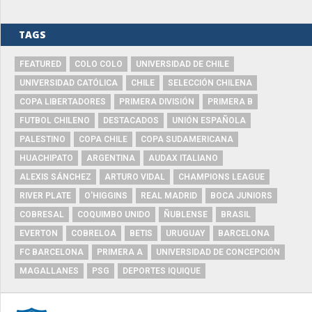
TAGS
FEATURED
COLO COLO
UNIVERSIDAD DE CHILE
UNIVERSIDAD CATÓLICA
CHILE
SELECCIÓN CHILENA
COPA LIBERTADORES
PRIMERA DIVISIÓN
PRIMERA B
FUTBOL CHILENO
DESTACADOS
UNIÓN ESPAÑOLA
PALESTINO
COPA CHILE
COPA SUDAMERICANA
HUACHIPATO
ARGENTINA
AUDAX ITALIANO
ALEXIS SÁNCHEZ
ARTURO VIDAL
CHAMPIONS LEAGUE
RIVER PLATE
O'HIGGINS
REAL MADRID
BOCA JUNIORS
COBRESAL
COQUIMBO UNIDO
ÑUBLENSE
BRASIL
EVERTON
COBRELOA
BETIS
URUGUAY
BARCELONA
FC BARCELONA
PRIMERA A
UNIVERSIDAD DE CONCEPCIÓN
MAGALLANES
PSG
DEPORTES IQUIQUE