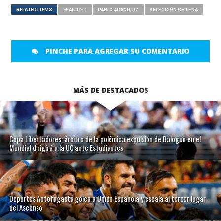
RELATED ITEMS
FEATURED
PABLO ARANGUIZ
SELECCIÓN CHILENA
PINCHE PARA AGREGAR SU COMENTARIO
MÁS DE DESTACADOS
Copa Libertadores: árbitro de la polémica expulsión de Balogun en el
Mundial dirigirá a la UC ante Estudiantes
Deportes Antofagasta golea a Unión Española y escala al tercer lugar
del Ascenso