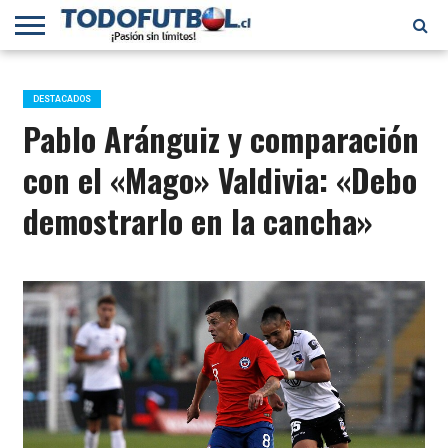
PRIMERA
DIVISIÓN
PRIMERA
SELECCIÓN
CHILENOS
FÚTBOL
B
CHILENA
EN EL
INTERNACIONAL
DESTACADOS
MUNDO
Pablo Aránguiz y comparación
con el «Mago» Valdivia: «Debo
demostrarlo en la cancha»