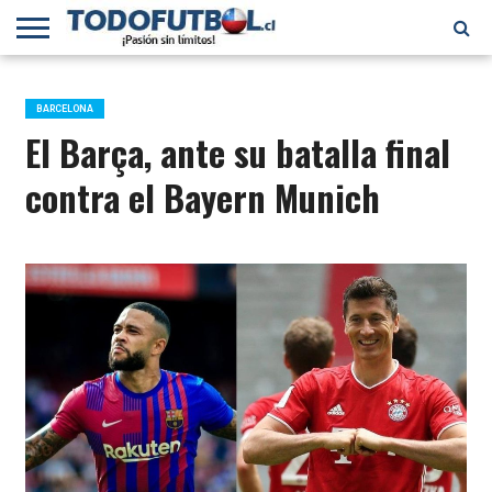
PRIMERA
DIVISIÓN
PRIMERA
SELECCIÓN
CHILENOS
FÚTBOL
B
CHILENA
EN EL
INTERNACIONAL
BARCELONA
MUNDO
El Barça, ante su batalla final
contra el Bayern Munich