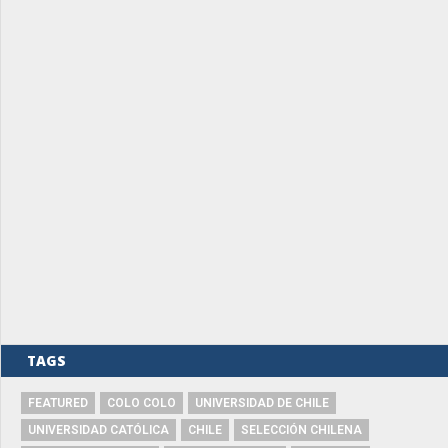
TAGS
FEATURED
COLO COLO
UNIVERSIDAD DE CHILE
UNIVERSIDAD CATÓLICA
CHILE
SELECCIÓN CHILENA