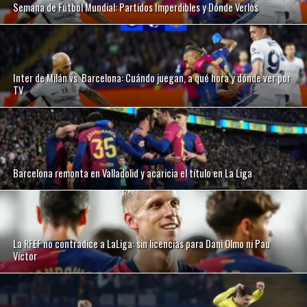
Semana de Fútbol Mundial: Partidos Imperdibles y Dónde Verlos
Inter de Milán vs. Barcelona: Cuándo juegan, a qué hora y dónde ver por
TV
Barcelona remonta en Valladolid y acaricia el título en La Liga
La RFEF no contradice a LaLiga: sin licencias para Dani Olmo ni Pau
Víctor