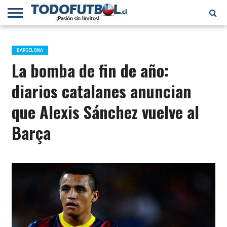
PRIMERA
DIVISIÓN
PRIMERA
SELECCIÓN
CHILENOS
FÚTBOL
B
CHILENA
EN EL
INTERNACIONAL
BARCELONA
MUNDO
La bomba de fin de año:
diarios catalanes anuncian
que Alexis Sánchez vuelve al
Barça