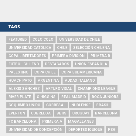
TAGS
FEATURED
COLO COLO
UNIVERSIDAD DE CHILE
UNIVERSIDAD CATÓLICA
CHILE
SELECCIÓN CHILENA
COPA LIBERTADORES
PRIMERA DIVISIÓN
PRIMERA B
FUTBOL CHILENO
DESTACADOS
UNIÓN ESPAÑOLA
PALESTINO
COPA CHILE
COPA SUDAMERICANA
HUACHIPATO
ARGENTINA
AUDAX ITALIANO
ALEXIS SÁNCHEZ
ARTURO VIDAL
CHAMPIONS LEAGUE
RIVER PLATE
O'HIGGINS
REAL MADRID
BOCA JUNIORS
COQUIMBO UNIDO
COBRESAL
ÑUBLENSE
BRASIL
EVERTON
COBRELOA
BETIS
URUGUAY
BARCELONA
FC BARCELONA
PRIMERA A
MAGALLANES
UNIVERSIDAD DE CONCEPCIÓN
DEPORTES IQUIQUE
PSG