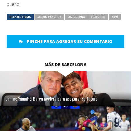
bueno.
RELATED ITEMS
ALEXIS SÁNCHEZ
BARCELONA
FEATURED
XAVI
PINCHE PARA AGREGAR SU COMENTARIO
MÁS DE BARCELONA
Lamine Yamal: El Barça acelera para asegurar su futuro