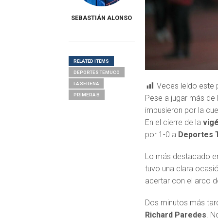
SEBASTIÁN ALONSO
RELATED ITEMS
DEPORTES TEMUCO
LA SERENA
Veces leído este 
PRIMERA B
Pese a jugar más de 
impusieron por la cu
En el cierre de la
vig
por 1-0 a
Deportes
Lo más destacado en 
tuvo una clara ocasi
acertar con el arco 
Dos minutos más tard
Richard Paredes
. N