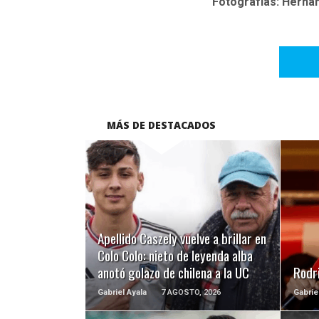
Fotografías: Herná
MÁS DE DESTACADOS
LEER MÁS
Apellido Caszely vuelve a brillar en
Colo Colo: nieto de leyenda alba
anotó golazo de chilena a la UC
Rodri
Gabriel Ayala
7 AGOSTO, 2026
Gabrie