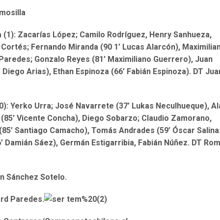
mosilla
 (1): Zacarías López; Camilo Rodríguez, Henry Sanhueza,
s Cortés; Fernando Miranda (90 1’ Lucas Alarcón), Maximilia
Paredes; Gonzalo Reyes (81’ Maximiliano Guerrero), Juan
 Diego Arias), Ethan Espinoza (66’ Fabián Espinoza). DT Jua
): Yerko Urra; José Navarrete (37’ Lukas Neculhueque), Al
 (85’ Vicente Concha), Diego Sobarzo; Claudio Zamorano,
(85’ Santiago Camacho), Tomás Andrades (59’ Óscar Salina
’ Damián Sáez), Germán Estigarribia, Fabián Núñez. DT Ro
uan Sánchez Sotelo.
ard Paredes.