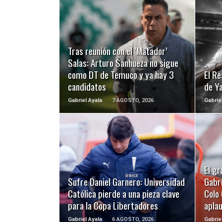
LEER MÁS
Tras reunión con el ’Matador’
Salas: Arturo Sanhueza no sigue
como DT de Temuco y ya hay 3
El Re
candidatos
de Y
Gabriel Ayala
7 AGOSTO, 2026
Gabrie
LEER MÁS
El gr
Sufre Daniel Garnero: Universidad
Gabri
Católica pierde a una pieza clave
Colo 
para la Copa Libertadores
apla
Gabriel Ayala
6 AGOSTO, 2026
Gabrie