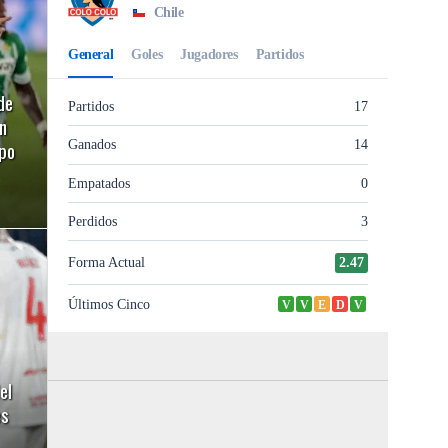
de
n
ipo
el
es