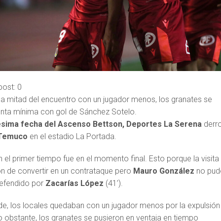
post:
0
la mitad del encuentro con un jugador menos, los granates se
enta mínima con gol de Sánchez Sotelo.
ésima fecha del Ascenso Bettson, Deportes La Serena
derr
 Temuco
en el estadio La Portada.
el primer tiempo fue en el momento final. Esto porque la visita
ón de convertir en un contrataque pero
Mauro González
no pud
defendido por
Zacarías López
(41’).
e, los locales quedaban con un jugador menos por la expulsión
o obstante, los granates se pusieron en ventaja en tiempo