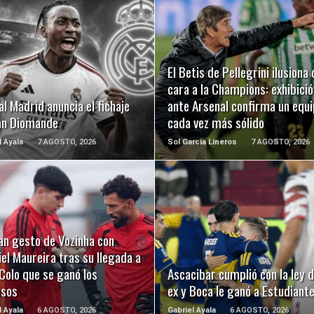
LEER MÁS
LEER MÁS
El Betis de Pellegrini ilusiona 
cara a la Champions: exhibició
al Madrid anuncia el fichaje
ante Arsenal confirma un equ
an Diomande
cada vez más sólido
l Ayala
7 AGOSTO, 2026
Sol Garcia Lineros
7 AGOSTO, 2026
LEER MÁS
LEER MÁS
an gesto de Vozinha con
el Maureira tras su llegada a
Colo que se ganó los
Ascacibar cumplió con la ley d
usos
ex y Boca le ganó a Estudiant
l Ayala
6 AGOSTO, 2026
Gabriel Ayala
6 AGOSTO, 2026