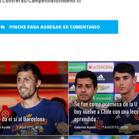
n Contreras/Campeonatochileno.cl
PINCHE PARA AGREGAR SU COMENTARIO
LEER MÁS
LEER MÁS
Se fue como promesa de la U 
hoy vuelve a Chile con una lecc
 da el sí al Barcelona
aprendida
l Ayala
7 AGOSTO, 2026
Gabriel Ayala
7 AGOSTO, 2026