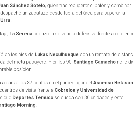
Juan Sánchez Sotelo
, quien tras recuperar el balón y combinar
, despachó un zapatazo desde fuera del área para superar la
Urra.
taja,
La Serena
priorizó la solvencia defensiva frente a un elen
ió en los pies de
Lukas Neculhueque
con un remate de distanc
ada del meta papayero. Y en los 90’
Santiago Camacho
no le di
orable posición.
a
alcanza los 37 puntos en el primer lugar del
Ascenso Betsso
uentros de visita frente a
Cobreloa y Universidad de
as que
Deportes Temuco
se queda con 30 unidades y este
antiago Morning
.