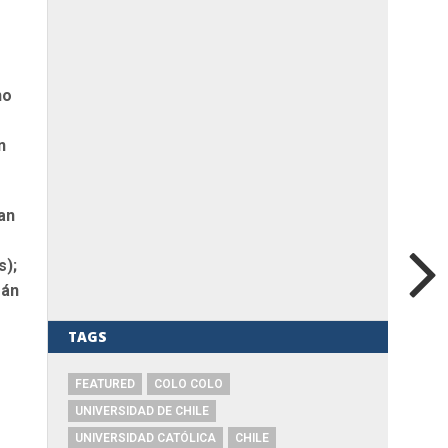
no
n
an
s);
mán
TAGS
FEATURED
COLO COLO
UNIVERSIDAD DE CHILE
UNIVERSIDAD CATÓLICA
CHILE