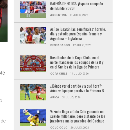
GALERÍA DE FOTOS: ¡España campeón
del Mundo 2026!
ARGENTINA
19 JULIO, 2026
Así se jugarán las semifinales: horario,
día y estadio para España- Francia y
Argentina – Inglaterra
DESTACADOS
12 JULIO, 2026
Resultados de la Copa Chile: en el
norte mandaron los equipos de la B y
en el Sur los de la Liga de Primera
otó
COPA CHILE
14 JULIO, 2026
¿Dónde ver el partido y a qué hora?:
Arica vs Iquique paraliza la Primera B
ARICA
31 JULIO, 2026
o
Vozinha llega a Colo Colo ganando un
sueldo millonario, pero distante de los
jugadores mejor pagados del Cacique
 de
COLO COLO
26 JULIO, 2026