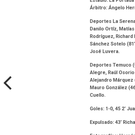
Estadio: La Portada
Árbitro: Ángelo Her
Deportes La Serena
Danilo Ortíz, Matía
Rodríguez, Richard 
Sánchez Sotelo (81’
José Luvera.
Deportes Temuco (0
Alegre, Raúl Osorio
Alejandro Márquez 
Mauro González (46
Cuello.
Goles: 1-0, 45 2’ J
Expulsado: 43’ Rich