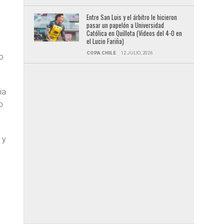
Entre San Luis y el árbitro le hicieron
pasar un papelón a Universidad
Católica en Quillota (Videos del 4-0 en
el Lucio Fariña)
COPA CHILE
12 JULIO, 2026
co
ia
o
n
y