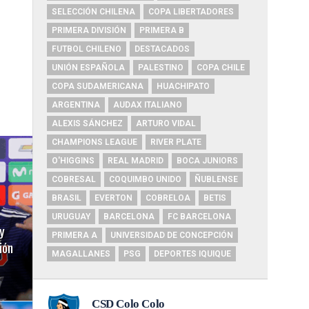
SELECCIÓN CHILENA
COPA LIBERTADORES
PRIMERA DIVISIÓN
PRIMERA B
FUTBOL CHILENO
DESTACADOS
UNIÓN ESPAÑOLA
PALESTINO
COPA CHILE
COPA SUDAMERICANA
HUACHIPATO
ARGENTINA
AUDAX ITALIANO
ALEXIS SÁNCHEZ
ARTURO VIDAL
CHAMPIONS LEAGUE
RIVER PLATE
O'HIGGINS
REAL MADRID
BOCA JUNIORS
COBRESAL
COQUIMBO UNIDO
ÑUBLENSE
BRASIL
EVERTON
COBRELOA
BETIS
URUGUAY
BARCELONA
FC BARCELONA
y
PRIMERA A
UNIVERSIDAD DE CONCEPCIÓN
ión
MAGALLANES
PSG
DEPORTES IQUIQUE