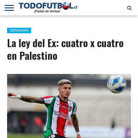
PRIMERA
DIVISIÓN
PRIMERA
SELECCIÓN
CHILENOS
FÚTBOL
B
CHILENA
EN EL
INTERNACIONAL
DESTACADOS
MUNDO
La ley del Ex: cuatro x cuatro
en Palestino