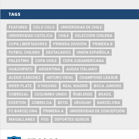
TAGS
FEATURED
COLO COLO
UNIVERSIDAD DE CHILE
UNIVERSIDAD CATÓLICA
CHILE
SELECCIÓN CHILENA
COPA LIBERTADORES
PRIMERA DIVISIÓN
PRIMERA B
FUTBOL CHILENO
DESTACADOS
UNIÓN ESPAÑOLA
PALESTINO
COPA CHILE
COPA SUDAMERICANA
HUACHIPATO
ARGENTINA
AUDAX ITALIANO
ALEXIS SÁNCHEZ
ARTURO VIDAL
CHAMPIONS LEAGUE
RIVER PLATE
O'HIGGINS
REAL MADRID
BOCA JUNIORS
COBRESAL
COQUIMBO UNIDO
ÑUBLENSE
BRASIL
EVERTON
COBRELOA
BETIS
URUGUAY
BARCELONA
FC BARCELONA
PRIMERA A
UNIVERSIDAD DE CONCEPCIÓN
MAGALLANES
PSG
DEPORTES IQUIQUE