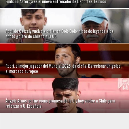
Emiliano Astorga es el nuevo entrenador de Deportes Temuco
Apellido Caszely vuelve a brillar en Colo Colo: nieto de leyenda alba
anotó golazo de chilena a la UC
Rodri, el mejor jugador del Mundial 2026, da el sí al Barcelona: un golpe
al mercado europeo
Ángelo Araos se fue como promesa de la U y hoy vuelve a Chile para
reforzar a U. Española