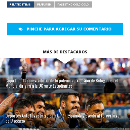
RELATED ITEMS
FEATURED
PALESTINO COLO COLO
PINCHE PARA AGREGAR SU COMENTARIO
MÁS DE DESTACADOS
Copa Libertadores: árbitro de la polémica expulsión de Balogun en el
Mundial dirigirá a la UC ante Estudiantes
Deportes Antofagasta golea a Unión Española y escala al tercer lugar
del Ascenso