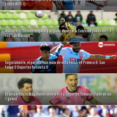
(Video del 1-1)
Wanderers también empató y no pudo alcanzar a Cobreloa (Video del 1-1
con San Marcos)
Seguramente, el partido más malo de esta fecha en Primera B: San
Felipe 0 Deportes Recoleta 0
En un partidazo Magallanes venció 4-3 a Deportes Temuco (Video de los
7 goles)