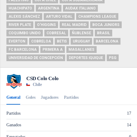
PALESTINO
COPA CHILE
COPA SUDAMERICANA
HUACHIPATO
ARGENTINA
AUDAX ITALIANO
ALEXIS SÁNCHEZ
ARTURO VIDAL
CHAMPIONS LEAGUE
RIVER PLATE
O'HIGGINS
REAL MADRID
BOCA JUNIORS
COQUIMBO UNIDO
COBRESAL
ÑUBLENSE
BRASIL
EVERTON
COBRELOA
BETIS
URUGUAY
BARCELONA
FC BARCELONA
PRIMERA A
MAGALLANES
UNIVERSIDAD DE CONCEPCIÓN
DEPORTES IQUIQUE
PSG