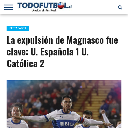
PRIMERA
DIVISIÓN
PRIMERA
SELECCIÓN
CHILENOS
FÚTBOL
B
CHILENA
EN EL
INTERNACIONAL
DESTACADOS
MUNDO
La expulsión de Magnasco fue
clave: U. Española 1 U.
Católica 2