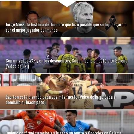
Jorge Messi, la historia del hombre que hizo posible que su hijo llegara a
ser el mejor jugador del mundo
Con un gol de VAR y en los descuentos, Coquimbo le empató a La Serena
(Video del 1-1)
Everton está pisando cada vez más fuerte (Video de la goleada a
domicilio a Huachipato)
Iquique confirmó su mejoría y le sacó un punto a Cobreloa en Calama