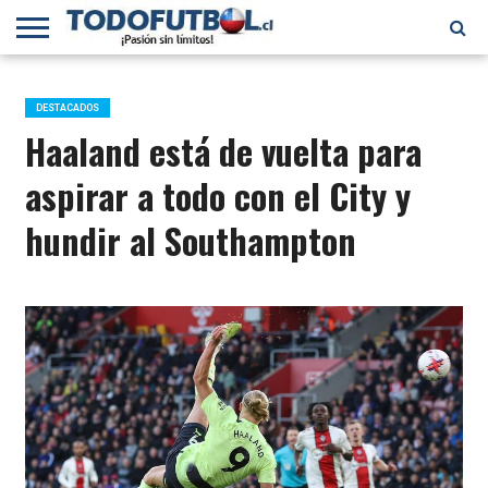
PRIMERA
DIVISIÓN
PRIMERA
SELECCIÓN
CHILENOS
FÚTBOL
B
CHILENA
EN EL
INTERNACIONAL
DESTACADOS
MUNDO
Haaland está de vuelta para
aspirar a todo con el City y
hundir al Southampton