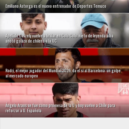
Emiliano Astorga es el nuevo entrenador de Deportes Temuco
Apellido Caszely vuelve a brillar en Colo Colo: nieto de leyenda alba
anotó golazo de chilena a la UC
Rodri, el mejor jugador del Mundial 2026, da el sí al Barcelona: un golpe
al mercado europeo
Ángelo Araos se fue como promesa de la U y hoy vuelve a Chile para
reforzar a U. Española