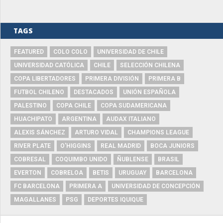
TAGS
FEATURED
COLO COLO
UNIVERSIDAD DE CHILE
UNIVERSIDAD CATÓLICA
CHILE
SELECCIÓN CHILENA
COPA LIBERTADORES
PRIMERA DIVISIÓN
PRIMERA B
FUTBOL CHILENO
DESTACADOS
UNIÓN ESPAÑOLA
PALESTINO
COPA CHILE
COPA SUDAMERICANA
HUACHIPATO
ARGENTINA
AUDAX ITALIANO
ALEXIS SÁNCHEZ
ARTURO VIDAL
CHAMPIONS LEAGUE
RIVER PLATE
O'HIGGINS
REAL MADRID
BOCA JUNIORS
COBRESAL
COQUIMBO UNIDO
ÑUBLENSE
BRASIL
EVERTON
COBRELOA
BETIS
URUGUAY
BARCELONA
FC BARCELONA
PRIMERA A
UNIVERSIDAD DE CONCEPCIÓN
MAGALLANES
PSG
DEPORTES IQUIQUE