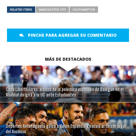
RELATED ITEMS
MANCHESTER CITY
SOUTHAMPTON
PINCHE PARA AGREGAR SU COMENTARIO
MÁS DE DESTACADOS
Copa Libertadores: árbitro de la polémica expulsión de Balogun en el
Mundial dirigirá a la UC ante Estudiantes
Deportes Antofagasta golea a Unión Española y escala al tercer lugar
del Ascenso