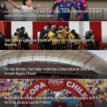
La U cumplió con la tarea ante San Felipe, clasifica primero en su grupo
y evita enfrentar a la UC en octavos
Sólo falta un equipo por clasificar: puede ser O´Higgins o Deportes
Recoleta
Partido decisivo: San Felipe recibe hoy a Universidad de Chile en el
estadio Nicolás Chauán
Resultados de la Copa Chile: en el norte mandaron los equipos de la B y
en el Sur los de la Liga de Primera