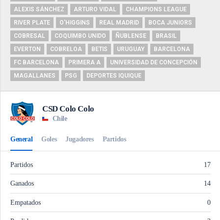
ALEXIS SÁNCHEZ
ARTURO VIDAL
CHAMPIONS LEAGUE
RIVER PLATE
O'HIGGINS
REAL MADRID
BOCA JUNIORS
COBRESAL
COQUIMBO UNIDO
ÑUBLENSE
BRASIL
EVERTON
COBRELOA
BETIS
URUGUAY
BARCELONA
FC BARCELONA
PRIMERA A
UNIVERSIDAD DE CONCEPCIÓN
MAGALLANES
PSG
DEPORTES IQUIQUE