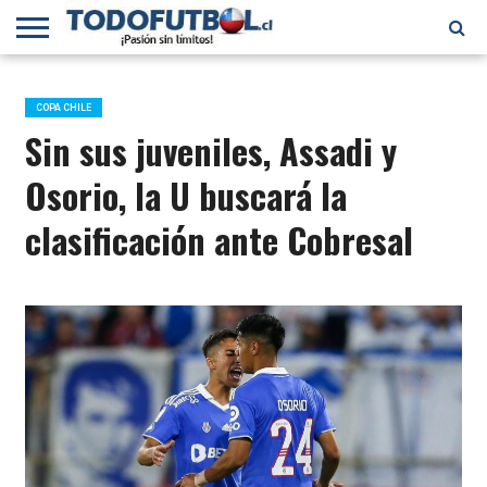
PRIMERA
DIVISIÓN
PRIMERA
SELECCIÓN
CHILENOS
FÚTBOL
B
CHILENA
EN EL
INTERNACIONAL
COPA CHILE
MUNDO
Sin sus juveniles, Assadi y
Osorio, la U buscará la
clasificación ante Cobresal