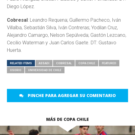
Diego López.
Cobresal
: Leandro Requena; Guillermo Pacheco, Iván
Villalba, Sebastián Silva, Iván Contreras; Yodilan Cruz,
Alejandro Camargo, Nelson Sepúlveda; Gastón Lezcano,
Cecilio Waterman y Juan Carlos Gaete. DT: Gustavo
Huerta.
RELATED ITEMS
ASSADI
COBRESAL
COPA CHILE
FEATURED
OSORIO
UNIVERSIDAD DE CHILE
PINCHE PARA AGREGAR SU COMENTARIO
MÁS DE COPA CHILE