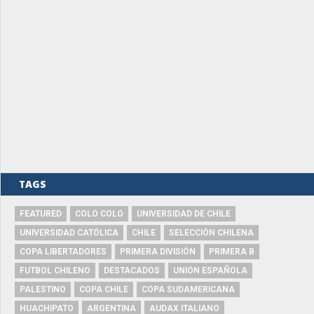
TAGS
FEATURED
COLO COLO
UNIVERSIDAD DE CHILE
UNIVERSIDAD CATÓLICA
CHILE
SELECCIÓN CHILENA
COPA LIBERTADORES
PRIMERA DIVISIÓN
PRIMERA B
FUTBOL CHILENO
DESTACADOS
UNIÓN ESPAÑOLA
PALESTINO
COPA CHILE
COPA SUDAMERICANA
HUACHIPATO
ARGENTINA
AUDAX ITALIANO