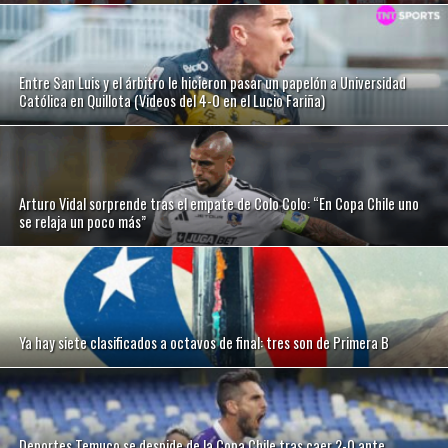
Entre San Luis y el árbitro le hicieron pasar un papelón a Universidad
Católica en Quillota (Videos del 4-0 en el Lucio Fariña)
Arturo Vidal sorprende tras el empate de Colo Colo: “En Copa Chile uno
se relaja un poco más”
Ya hay siete clasificados a octavos de final: tres son de Primera B
Deportes Temuco se despide de la Copa Chile tras caer 2-0 ante