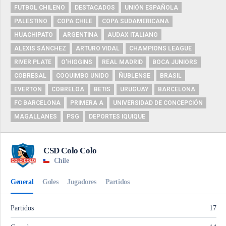
FUTBOL CHILENO
DESTACADOS
UNIÓN ESPAÑOLA
PALESTINO
COPA CHILE
COPA SUDAMERICANA
HUACHIPATO
ARGENTINA
AUDAX ITALIANO
ALEXIS SÁNCHEZ
ARTURO VIDAL
CHAMPIONS LEAGUE
RIVER PLATE
O'HIGGINS
REAL MADRID
BOCA JUNIORS
COBRESAL
COQUIMBO UNIDO
ÑUBLENSE
BRASIL
EVERTON
COBRELOA
BETIS
URUGUAY
BARCELONA
FC BARCELONA
PRIMERA A
UNIVERSIDAD DE CONCEPCIÓN
MAGALLANES
PSG
DEPORTES IQUIQUE