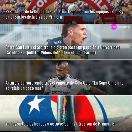
Resultados de la Copa Chile: en el norte mandaron los equipos de la B y
en el Sur los de la Liga de Primera
Entre San Luis y el árbitro le hicieron pasar un papelón a Universidad
Católica en Quillota (Videos del 4-0 en el Lucio Fariña)
Arturo Vidal sorprende tras el empate de Colo Colo: “En Copa Chile uno
se relaja un poco más”
Ya hay siete clasificados a octavos de final: tres son de Primera B