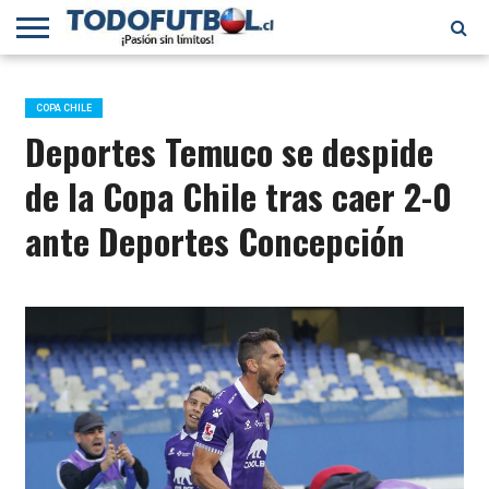
PRIMERA
DIVISIÓN
PRIMERA
SELECCIÓN
CHILENOS
FÚTBOL
B
CHILENA
EN EL
INTERNACIONAL
COPA CHILE
MUNDO
Deportes Temuco se despide
de la Copa Chile tras caer 2-0
ante Deportes Concepción