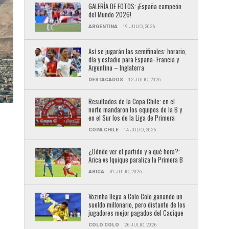
GALERÍA DE FOTOS: ¡España campeón
del Mundo 2026!
ARGENTINA
19 JULIO, 2026
Así se jugarán las semifinales: horario,
día y estadio para España- Francia y
Argentina – Inglaterra
DESTACADOS
12 JULIO, 2026
Resultados de la Copa Chile: en el
norte mandaron los equipos de la B y
en el Sur los de la Liga de Primera
COPA CHILE
14 JULIO, 2026
¿Dónde ver el partido y a qué hora?:
Arica vs Iquique paraliza la Primera B
ARICA
31 JULIO, 2026
Vozinha llega a Colo Colo ganando un
sueldo millonario, pero distante de los
jugadores mejor pagados del Cacique
COLO COLO
26 JULIO, 2026