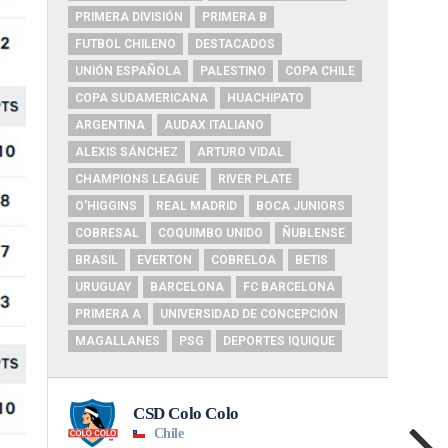
PRIMERA DIVISIÓN
PRIMERA B
FUTBOL CHILENO
DESTACADOS
UNIÓN ESPAÑOLA
PALESTINO
COPA CHILE
COPA SUDAMERICANA
HUACHIPATO
ARGENTINA
AUDAX ITALIANO
ALEXIS SÁNCHEZ
ARTURO VIDAL
CHAMPIONS LEAGUE
RIVER PLATE
O'HIGGINS
REAL MADRID
BOCA JUNIORS
COBRESAL
COQUIMBO UNIDO
ÑUBLENSE
BRASIL
EVERTON
COBRELOA
BETIS
URUGUAY
BARCELONA
FC BARCELONA
PRIMERA A
UNIVERSIDAD DE CONCEPCIÓN
MAGALLANES
PSG
DEPORTES IQUIQUE