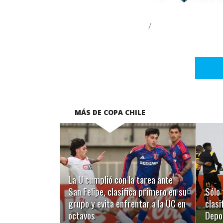
/
MÁS DE COPA CHILE
LEER MÁS
La U cumplió con la tarea ante
San Felipe, clasifica primero en su
Sólo 
grupo y evita enfrentar a la UC en
clasi
octavos
Depo