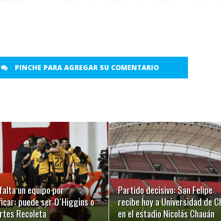
PINCHE PARA AGREGAR SU COMENTARIO
LEER MÁS
LEER MÁS
falta un equipo por
Partido decisivo: San Felipe
ficar: puede ser O´Higgins o
recibe hoy a Universidad de Ch
rtes Recoleta
en el estadio Nicolás Chauán