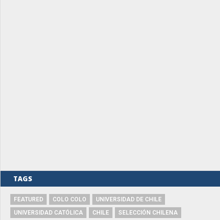
TAGS
FEATURED
COLO COLO
UNIVERSIDAD DE CHILE
UNIVERSIDAD CATÓLICA
CHILE
SELECCIÓN CHILENA