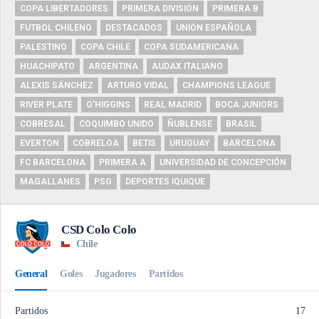
COPA LIBERTADORES
PRIMERA DIVISIÓN
PRIMERA B
FUTBOL CHILENO
DESTACADOS
UNIÓN ESPAÑOLA
PALESTINO
COPA CHILE
COPA SUDAMERICANA
HUACHIPATO
ARGENTINA
AUDAX ITALIANO
ALEXIS SÁNCHEZ
ARTURO VIDAL
CHAMPIONS LEAGUE
RIVER PLATE
O'HIGGINS
REAL MADRID
BOCA JUNIORS
COBRESAL
COQUIMBO UNIDO
ÑUBLENSE
BRASIL
EVERTON
COBRELOA
BETIS
URUGUAY
BARCELONA
FC BARCELONA
PRIMERA A
UNIVERSIDAD DE CONCEPCIÓN
MAGALLANES
PSG
DEPORTES IQUIQUE