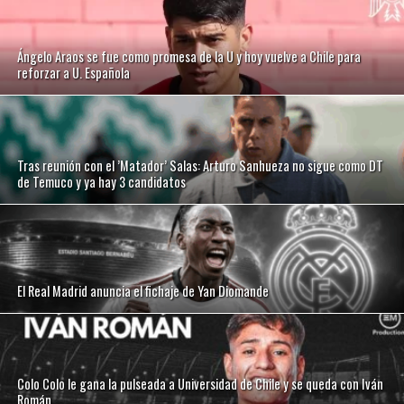
Ángelo Araos se fue como promesa de la U y hoy vuelve a Chile para
reforzar a U. Española
Tras reunión con el ’Matador’ Salas: Arturo Sanhueza no sigue como DT
de Temuco y ya hay 3 candidatos
El Real Madrid anuncia el fichaje de Yan Diomande
Colo Colo le gana la pulseada a Universidad de Chile y se queda con Iván
Román