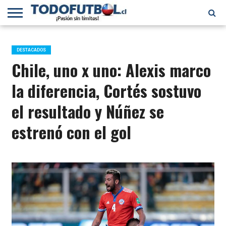
PRIMERA
DIVISIÓN
PRIMERA
SELECCIÓN
CHILENOS
FÚTBOL
B
CHILENA
EN EL
INTERNACIONAL
DESTACADOS
MUNDO
Chile, uno x uno: Alexis marco
la diferencia, Cortés sostuvo
el resultado y Núñez se
estrenó con el gol