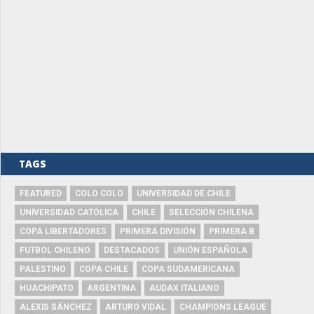
TAGS
FEATURED
COLO COLO
UNIVERSIDAD DE CHILE
UNIVERSIDAD CATÓLICA
CHILE
SELECCIÓN CHILENA
COPA LIBERTADORES
PRIMERA DIVISIÓN
PRIMERA B
FUTBOL CHILENO
DESTACADOS
UNIÓN ESPAÑOLA
PALESTINO
COPA CHILE
COPA SUDAMERICANA
HUACHIPATO
ARGENTINA
AUDAX ITALIANO
ALEXIS SÁNCHEZ
ARTURO VIDAL
CHAMPIONS LEAGUE