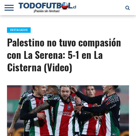
PRIMERA
DIVISIÓN
PRIMERA
SELECCIÓN
CHILENOS
FÚTBOL
B
CHILENA
EN EL
INTERNACIONAL
DESTACADOS
MUNDO
Palestino no tuvo compasión
con La Serena: 5-1 en La
Cisterna (Video)