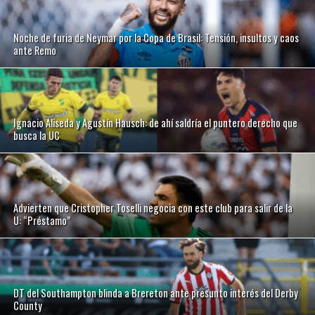
Noche de furia de Neymar por la Copa de Brasil: Tensión, insultos y caos
ante Remo
Ignacio Aliseda y Agustín Hausch: de ahí saldría el puntero derecho que
busca la UC
Advierten que Cristopher Toselli negocia con este club para salir de la
U: “Préstamo”
DT del Southampton blinda a Brereton ante presunto interés del Derby
County