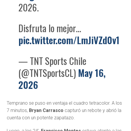
2026.
Disfruta lo mejor…
pic.twitter.com/LmJiVZd0v1
— TNT Sports Chile
(@TNTSportsCL)
May 16,
2026
Temprano se puso en ventaja el cuadro tetracolor. A los
7 minutos,
Bryan Carrasco
capturó un rebote y abrió la
cuenta con un potente zapatazo.
Luego, a los 24′,
Francisco Montes
estuvo atento a las