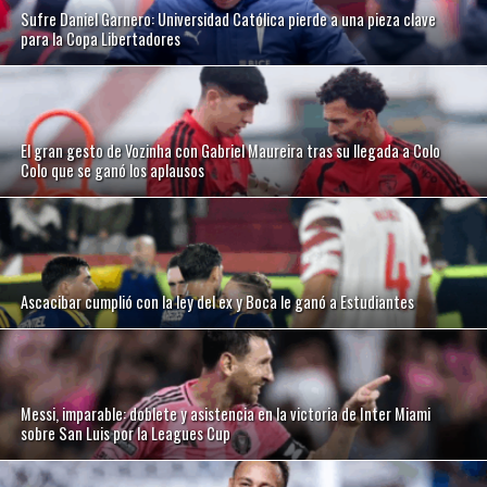
Sufre Daniel Garnero: Universidad Católica pierde a una pieza clave
para la Copa Libertadores
El gran gesto de Vozinha con Gabriel Maureira tras su llegada a Colo
Colo que se ganó los aplausos
Ascacibar cumplió con la ley del ex y Boca le ganó a Estudiantes
Messi, imparable: doblete y asistencia en la victoria de Inter Miami
sobre San Luis por la Leagues Cup