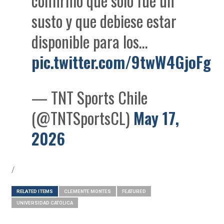
confirmó que solo fue un
susto y que debiese estar
disponible para los…
pic.twitter.com/9twW4GjoFg
— TNT Sports Chile
(@TNTSportsCL)
May 17,
2026
/
RELATED ITEMS
CLEMENTE MONTES
FEATURED
UNIVERSIDAD CATÓLICA