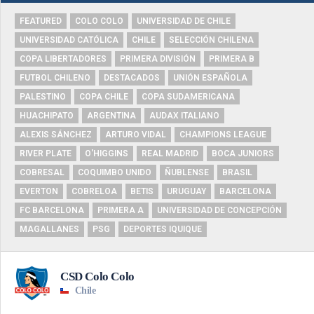
FEATURED
COLO COLO
UNIVERSIDAD DE CHILE
UNIVERSIDAD CATÓLICA
CHILE
SELECCIÓN CHILENA
COPA LIBERTADORES
PRIMERA DIVISIÓN
PRIMERA B
FUTBOL CHILENO
DESTACADOS
UNIÓN ESPAÑOLA
PALESTINO
COPA CHILE
COPA SUDAMERICANA
HUACHIPATO
ARGENTINA
AUDAX ITALIANO
ALEXIS SÁNCHEZ
ARTURO VIDAL
CHAMPIONS LEAGUE
RIVER PLATE
O'HIGGINS
REAL MADRID
BOCA JUNIORS
COBRESAL
COQUIMBO UNIDO
ÑUBLENSE
BRASIL
EVERTON
COBRELOA
BETIS
URUGUAY
BARCELONA
FC BARCELONA
PRIMERA A
UNIVERSIDAD DE CONCEPCIÓN
MAGALLANES
PSG
DEPORTES IQUIQUE