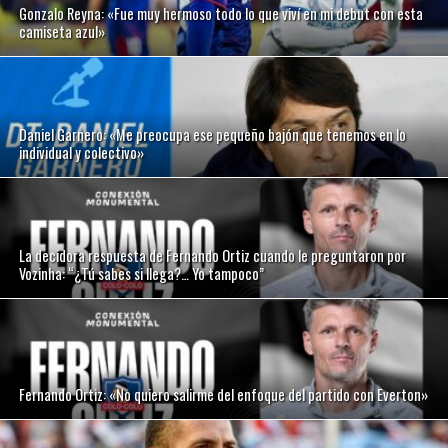
Gonzalo Reyna: «Fue muy hermoso todo lo que viví en mi debut con esta
camiseta azul»
Daniel Garnero: «Me preocupa ese pequeño bajón que tenemos en lo
individual y colectivo»
La decidora respuesta de Fernando Ortiz cuando le preguntaron por
Vozinha: “¿Tú sabes si llega?… Yo tampoco”
Fernando Ortiz: «No quiero salirme del enfoque del partido con Everton»