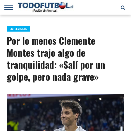
PRIMERA
DIVISIÓN
PRIMERA
SELECCIÓN
CHILENOS
FÚTBOL
B
CHILENA
EN EL
INTERNACIONAL
ENTREVISTAS
MUNDO
Por lo menos Clemente
Montes trajo algo de
tranquilidad: «Salí por un
golpe, pero nada grave»