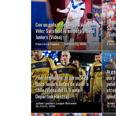
LEER MÁS
Coqu
Con un golazo de Diego Valdes,
Samp
Vélez Sarsfield le empató a Boca
(Vide
Juniors (Video)
Julian
Francisca Suazo
9 AGOSTO, 2026
4 AGOS
Argen
LEER MÁS
Peor imposible: el apronte de
para 
Boca Juniors antes de viajar a
pese
Chile (Video del 0-3 ante
otro
Deportivo Riestra)
qued
Julian Lautaro Luque Besoaín
Julian
26 JULIO, 2026
21 JUL