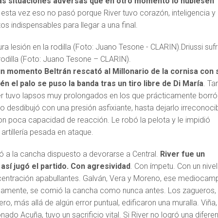
s situaciones adversas que en otro momento lo hubiesen
 esta vez eso no pasó porque River tuvo corazón, inteligencia y
os indispensables para llegar a una final.
Driussi sufr
 rodilla (Foto: Juano Tesone – CLARIN).
n momento Beltrán rescató al Millonario de la cornisa con 
én el palo se puso la banda tras un tiro libre de Di María
. Ta
r tuvo lapsos muy prolongados en los que prácticamente borró
Lo desdibujó con una presión asfixiante, hasta dejarlo irreconocib
on poca capacidad de reacción. Le robó la pelota y le impidió
artillería pesada en ataque.
ió a la cancha dispuesto a devorarse a Central.
River fue un
así jugó el partido. Con agresividad
. Con ímpetu. Con un nive
centración apabullantes. Galván, Vera y Moreno, ese mediocam
imamente, se comió la cancha como nunca antes. Los zagueros,
ro, más allá de algún error puntual, edificaron una muralla. Viña,
onado Acuña, tuvo un sacrificio vital. Si River no logró una difere