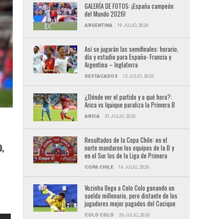
GALERÍA DE FOTOS: ¡España campeón
del Mundo 2026!
ARGENTINA
19 JULIO, 2026
Así se jugarán las semifinales: horario,
día y estadio para España- Francia y
Argentina – Inglaterra
DESTACADOS
12 JULIO, 2026
¿Dónde ver el partido y a qué hora?:
Arica vs Iquique paraliza la Primera B
ARICA
31 JULIO, 2026
Resultados de la Copa Chile: en el
O,
norte mandaron los equipos de la B y
en el Sur los de la Liga de Primera
COPA CHILE
14 JULIO, 2026
Vozinha llega a Colo Colo ganando un
sueldo millonario, pero distante de los
jugadores mejor pagados del Cacique
COLO COLO
26 JULIO, 2026