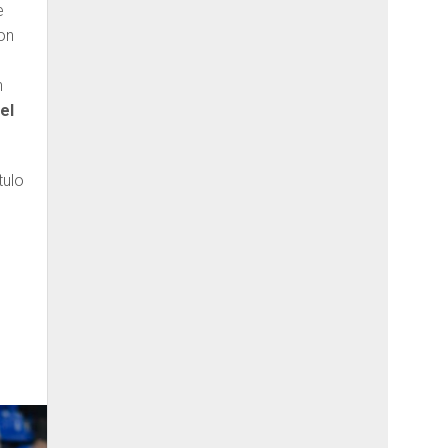
e
con
n
el