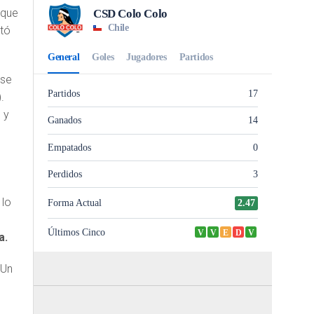
 que
utó
 y
 lo
a
a.
 Un