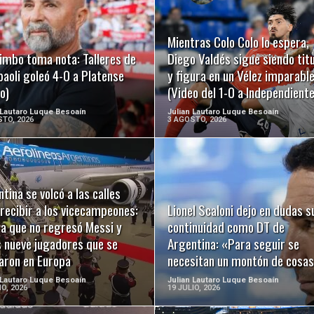
LEER MÁS
LEER MÁS
Mientras Colo Colo lo espera,
imbo toma nota: Talleres de
Diego Valdés sigue siendo titu
aoli goleó 4-0 a Platense
y figura en un Vélez imparabl
o)
(Video del 1-0 a Independiente
 Lautaro Luque Besoaín
Julian Lautaro Luque Besoaín
TO, 2026
3 AGOSTO, 2026
tina se volcó a las calles
LEER MÁS
LEER MÁS
recibir a los vicecampeones:
Lionel Scaloni dejo en dudas s
 a que no regresó Messi y
continuidad como DT de
s nueve jugadores que se
Argentina: «Para seguir se
aron en Europa
necesitan un montón de cosa
 Lautaro Luque Besoaín
Julian Lautaro Luque Besoaín
IO, 2026
19 JULIO, 2026