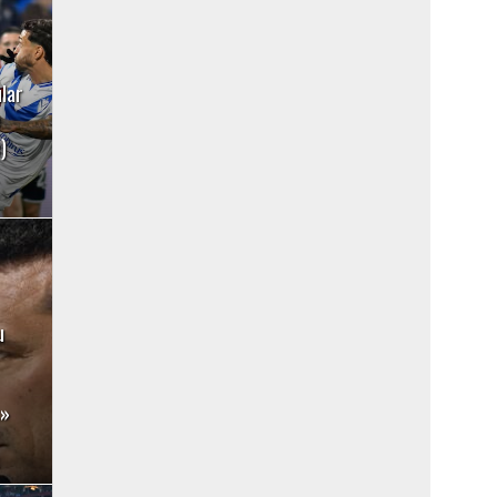
lar
e
)
u
s»