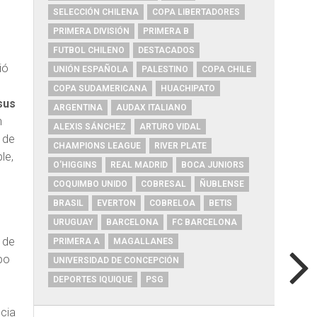
SELECCIÓN CHILENA
COPA LIBERTADORES
PRIMERA DIVISIÓN
PRIMERA B
FUTBOL CHILENO
DESTACADOS
ió
UNIÓN ESPAÑOLA
PALESTINO
COPA CHILE
COPA SUDAMERICANA
HUACHIPATO
sus
ARGENTINA
AUDAX ITALIANO
n
ALEXIS SÁNCHEZ
ARTURO VIDAL
 de
CHAMPIONS LEAGUE
RIVER PLATE
le,
O'HIGGINS
REAL MADRID
BOCA JUNIORS
COQUIMBO UNIDO
COBRESAL
ÑUBLENSE
BRASIL
EVERTON
COBRELOA
BETIS
URUGUAY
BARCELONA
FC BARCELONA
l de
PRIMERA A
MAGALLANES
po
UNIVERSIDAD DE CONCEPCIÓN
DEPORTES IQUIQUE
PSG
ncia