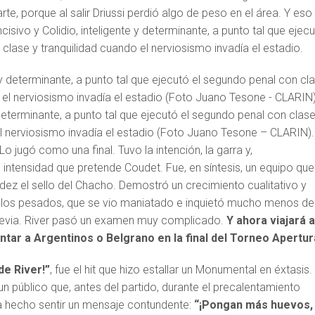
rte, porque al salir Driussi perdió algo de peso en el área. Y eso
isivo y Colidio, inteligente y determinante, a punto tal que ejec
clase y tranquilidad cuando el nerviosismo invadía el estadio.
y determinante, a punto tal que ejecutó el segundo penal con clase
el nerviosismo invadía el estadio (Foto Juano Tesone – CLARIN).
o jugó como una final. Tuvo la intención, la garra y,
intensidad que pretende Coudet. Fue, en síntesis, un equipo que
idez el sello del Chacho. Demostró un crecimiento cualitativo y
de los pesados, que se vio maniatado e inquietó mucho menos de
 previa. River pasó un examen muy complicado.
Y ahora viajará 
tar a Argentinos o Belgrano en la final del Torneo Apertur
de River!”
, fue el hit que hizo estallar un Monumental en éxtasis.
 público que, antes del partido, durante el precalentamiento
a hecho sentir un mensaje contundente:
“¡Pongan más huevos,