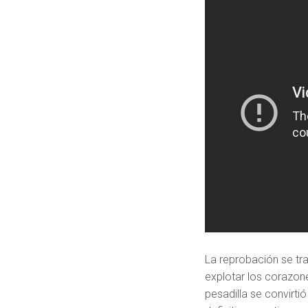
La reprobación se t
explotar los corazon
pesadilla se convirt