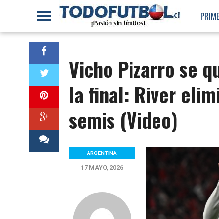
PRIME
Vicho Pizarro se q
la final: River eli
semis (Video)
ARGENTINA
17 MAYO, 2026