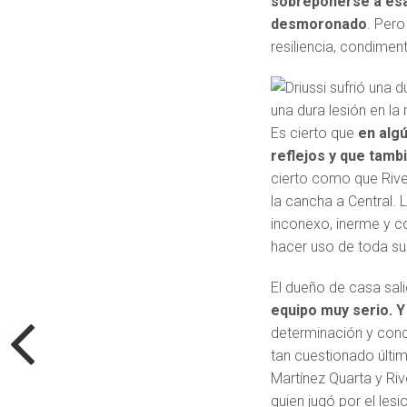
sobreponerse a esa
desmoronado
. Pero
resiliencia, condiment
una dura lesión en la
Es cierto que
en algú
reflejos y que tambi
cierto como que Rive
la cancha a Central. 
inconexo, inerme y c
hacer uso de toda su 
El dueño de casa sal
equipo muy serio. Y 
determinación y con
tan cuestionado últ
Martínez Quarta y Rive
quien jugó por el lesi