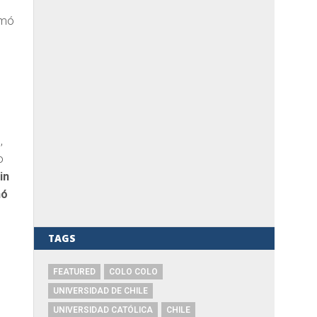
imó
,
o
in
nó
TAGS
s
FEATURED
COLO COLO
UNIVERSIDAD DE CHILE
UNIVERSIDAD CATÓLICA
CHILE