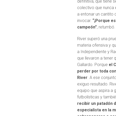
definitiva, que tiene 
colectivo que nunca 
a entonar un cantito
invocar.
“¡Porque es
campeón”
, retumbó.
River superó una prue
materia ofensiva y q
a Independiente y Rac
que llevaron a tener
Gallardo. Porque
el 
perder por toda co
River
. A ese conjun
exiguo resultado. Riv
equipo que aspira a 
futbolísticas y tambi
recibir un patadón 
especialista en la 