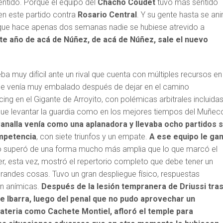
sentido. Porque el equipo del
Chacho Coudet
tuvo más sentido
en este partido contra
Rosario Central
. Y su gente hasta se an
 que hace apenas dos semanas nadie se hubiese atrevido a
te año de acá de Núñez, de acá de Núñez, sale el nuevo
ba muy difícil ante un rival que cuenta con múltiples recursos en
ue venía muy embalado después de dejar en el camino
ing en el Gigante de Arroyito, con polémicas arbitrales incluidas
 que levantar la guardia como en los mejores tiempos del Muñec
Canalla venía como una aplanadora y llevaba ocho partidos s
mpetencia
, con siete triunfos y un empate.
A ese equipo le ga
to superó de una forma mucho más amplia que lo que marcó el
er, esta vez, mostró el repertorio completo que debe tener un
grandes cosas. Tuvo un gran despliegue físico, respuestas
én anímicas.
Después de la lesión tempranera de Driussi tra
de Ibarra, luego del penal que no pudo aprovechar un
materia como Cachete Montiel, afloró el temple para