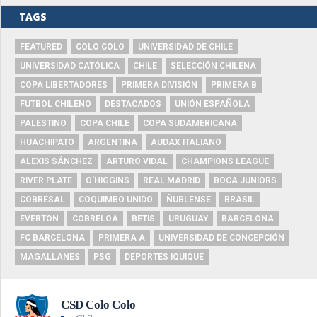
TAGS
FEATURED
COLO COLO
UNIVERSIDAD DE CHILE
UNIVERSIDAD CATÓLICA
CHILE
SELECCIÓN CHILENA
COPA LIBERTADORES
PRIMERA DIVISIÓN
PRIMERA B
FUTBOL CHILENO
DESTACADOS
UNIÓN ESPAÑOLA
PALESTINO
COPA CHILE
COPA SUDAMERICANA
HUACHIPATO
ARGENTINA
AUDAX ITALIANO
ALEXIS SÁNCHEZ
ARTURO VIDAL
CHAMPIONS LEAGUE
RIVER PLATE
O'HIGGINS
REAL MADRID
BOCA JUNIORS
COBRESAL
COQUIMBO UNIDO
ÑUBLENSE
BRASIL
EVERTON
COBRELOA
BETIS
URUGUAY
BARCELONA
FC BARCELONA
PRIMERA A
UNIVERSIDAD DE CONCEPCIÓN
MAGALLANES
PSG
DEPORTES IQUIQUE