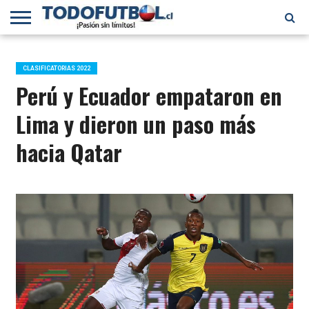
PRIMERA
DIVISIÓN
PRIMERA
SELECCIÓN
CHILENOS
FÚTBOL
B
CHILENA
EN EL
INTERNACIONAL
CLASIFICATORIAS 2022
MUNDO
Perú y Ecuador empataron en
Lima y dieron un paso más
hacia Qatar