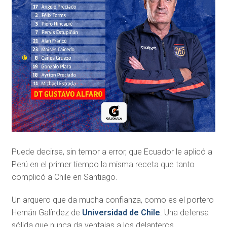
Puede decirse, sin temor a error, que Ecuador le aplicó a
Perú en el primer tiempo la misma receta que tanto
complicó a Chile en Santiago.
Un arquero que da mucha confianza, como es el portero
Hernán Galíndez de
Universidad de Chile
. Una defensa
sólida que nunca da ventajas a los delanteros