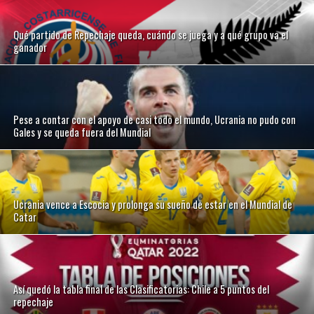
Qué partido de Repechaje queda, cuándo se juega y a qué grupo va el
ganador
Pese a contar con el apoyo de casi todo el mundo, Ucrania no pudo con
Gales y se queda fuera del Mundial
Ucrania vence a Escocia y prolonga su sueño de estar en el Mundial de
Catar
Así quedó la tabla final de las Clasificatorias: Chile a 5 puntos del
repechaje