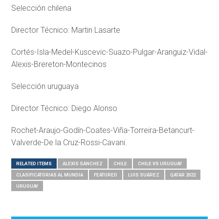
Selección chilena
Director Técnico: Martin Lasarte
Cortés-Isla-Medel-Kuscevic-Suazo-Pulgar-Aranguiz-Vidal-
Alexis-Brereton-Montecinos
Selección uruguaya
Director Técnico: Diego Alonso
Rochet-Araujo-Godín-Coates-Viña-Torreira-Betancurt-
Valverde-De la Cruz-Rossi-Cavani.
RELATED ITEMS
ALEXIS SÁNCHEZ
CHILE
CHILE VS URUGUAY
CLASIFICATORIAS AL MUNDIA
FEATURED
LUIS SUÁREZ
QATAR 2022
URUGUAY