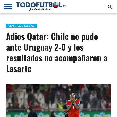
PRIMERA
DIVISIÓN
PRIMERA
SELECCIÓN
CHILENOS
FÚTBOL
B
CHILENA
EN EL
INTERNACIONAL
CLASIFICATORIAS 2022
MUNDO
Adios Qatar: Chile no pudo
ante Uruguay 2-0 y los
resultados no acompañaron a
Lasarte