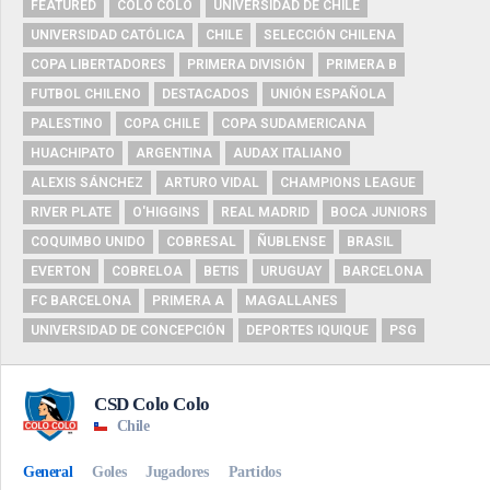
FEATURED
COLO COLO
UNIVERSIDAD DE CHILE
UNIVERSIDAD CATÓLICA
CHILE
SELECCIÓN CHILENA
COPA LIBERTADORES
PRIMERA DIVISIÓN
PRIMERA B
FUTBOL CHILENO
DESTACADOS
UNIÓN ESPAÑOLA
PALESTINO
COPA CHILE
COPA SUDAMERICANA
HUACHIPATO
ARGENTINA
AUDAX ITALIANO
ALEXIS SÁNCHEZ
ARTURO VIDAL
CHAMPIONS LEAGUE
RIVER PLATE
O'HIGGINS
REAL MADRID
BOCA JUNIORS
COQUIMBO UNIDO
COBRESAL
ÑUBLENSE
BRASIL
EVERTON
COBRELOA
BETIS
URUGUAY
BARCELONA
FC BARCELONA
PRIMERA A
MAGALLANES
UNIVERSIDAD DE CONCEPCIÓN
DEPORTES IQUIQUE
PSG