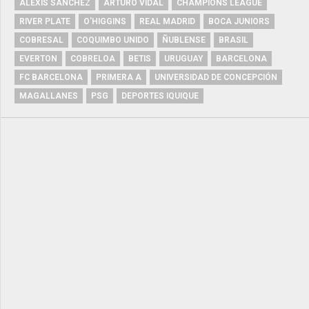
ALEXIS SÁNCHEZ
ARTURO VIDAL
CHAMPIONS LEAGUE
RIVER PLATE
O'HIGGINS
REAL MADRID
BOCA JUNIORS
COBRESAL
COQUIMBO UNIDO
ÑUBLENSE
BRASIL
EVERTON
COBRELOA
BETIS
URUGUAY
BARCELONA
FC BARCELONA
PRIMERA A
UNIVERSIDAD DE CONCEPCIÓN
MAGALLANES
PSG
DEPORTES IQUIQUE