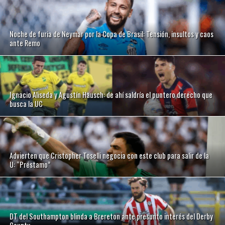
Noche de furia de Neymar por la Copa de Brasil: Tensión, insultos y caos
ante Remo
Ignacio Aliseda y Agustín Hausch: de ahí saldría el puntero derecho que
busca la UC
Advierten que Cristopher Toselli negocia con este club para salir de la
U: “Préstamo”
DT del Southampton blinda a Brereton ante presunto interés del Derby