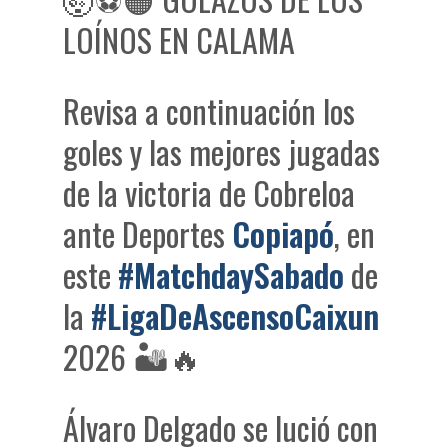
LOÍNOS EN CALAMA
Revisa a continuación los
goles y las mejores jugadas
de la victoria de Cobreloa
ante Deportes
Copiapó
, en
este
#MatchdaySabado
de
la
#LigaDeAscensoCaixun
2026 🏜️🔥
Álvaro Delgado se lució con