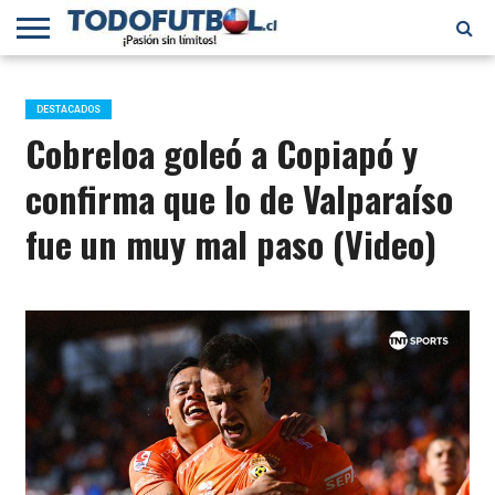
PRIMERA
DIVISIÓN
PRIMERA
SELECCIÓN
CHILENOS
FÚTBOL
B
CHILENA
EN EL
INTERNACIONAL
DESTACADOS
MUNDO
Cobreloa goleó a Copiapó y
confirma que lo de Valparaíso
fue un muy mal paso (Video)