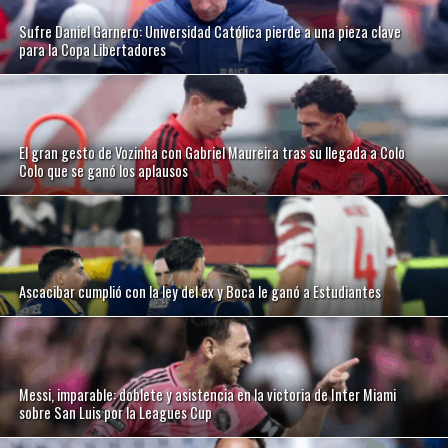
Sufre Daniel Garnero: Universidad Católica pierde a una pieza clave
para la Copa Libertadores
El gran gesto de Vozinha con Gabriel Maureira tras su llegada a Colo
Colo que se ganó los aplausos
Ascacibar cumplió con la ley del ex y Boca le ganó a Estudiantes
Messi, imparable: doblete y asistencia en la victoria de Inter Miami
sobre San Luis por la Leagues Cup