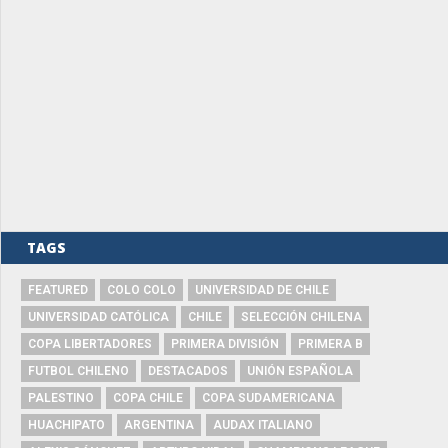
TAGS
FEATURED
COLO COLO
UNIVERSIDAD DE CHILE
UNIVERSIDAD CATÓLICA
CHILE
SELECCIÓN CHILENA
COPA LIBERTADORES
PRIMERA DIVISIÓN
PRIMERA B
FUTBOL CHILENO
DESTACADOS
UNIÓN ESPAÑOLA
PALESTINO
COPA CHILE
COPA SUDAMERICANA
HUACHIPATO
ARGENTINA
AUDAX ITALIANO