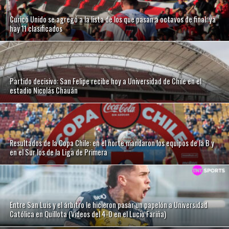
Curicó Unido se agregó a la lista de los que pasan a octavos de final: ya
hay 11 clasificados
Partido decisivo: San Felipe recibe hoy a Universidad de Chile en el
estadio Nicolás Chauán
Resultados de la Copa Chile: en el norte mandaron los equipos de la B y
en el Sur los de la Liga de Primera
Entre San Luis y el árbitro le hicieron pasar un papelón a Universidad
Católica en Quillota (Videos del 4-0 en el Lucio Fariña)