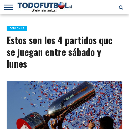
PRIMERA
DIVISIÓN
PRIMERA
SELECCIÓN
CHILENOS
FÚTBOL
B
CHILENA
EN EL
INTERNACIONAL
COPA CHILE
MUNDO
Estos son los 4 partidos que
se juegan entre sábado y
lunes