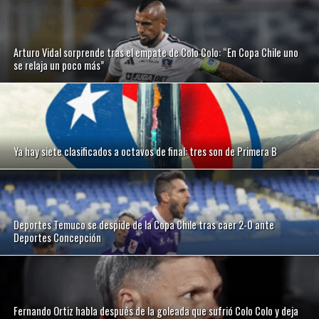
Arturo Vidal sorprende tras el empate de Colo Colo: “En Copa Chile uno
se relaja un poco más”
Ya hay siete clasificados a octavos de final: tres son de Primera B
Deportes Temuco se despide de la Copa Chile tras caer 2-0 ante
Deportes Concepción
Fernando Ortiz habla después de la goleada que sufrió Colo Colo y deja