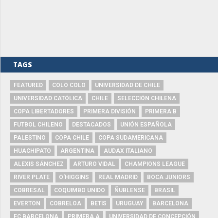
TAGS
FEATURED
COLO COLO
UNIVERSIDAD DE CHILE
UNIVERSIDAD CATÓLICA
CHILE
SELECCIÓN CHILENA
COPA LIBERTADORES
PRIMERA DIVISIÓN
PRIMERA B
FUTBOL CHILENO
DESTACADOS
UNIÓN ESPAÑOLA
PALESTINO
COPA CHILE
COPA SUDAMERICANA
HUACHIPATO
ARGENTINA
AUDAX ITALIANO
ALEXIS SÁNCHEZ
ARTURO VIDAL
CHAMPIONS LEAGUE
RIVER PLATE
O'HIGGINS
REAL MADRID
BOCA JUNIORS
COBRESAL
COQUIMBO UNIDO
ÑUBLENSE
BRASIL
EVERTON
COBRELOA
BETIS
URUGUAY
BARCELONA
FC BARCELONA
PRIMERA A
UNIVERSIDAD DE CONCEPCIÓN