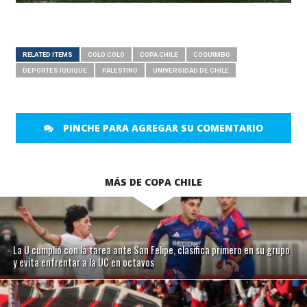
RELATED ITEMS
COLO COLO
COPA CHILE
COQUIMBO
DEPORTES IQUIQUE
PALESTINO
UNIVERSIDAD DE CHILE
PINCHE PARA AGREGAR SU COMENTARIO
MÁS DE COPA CHILE
La U cumplió con la tarea ante San Felipe, clasifica primero en su grupo
y evita enfrentar a la UC en octavos