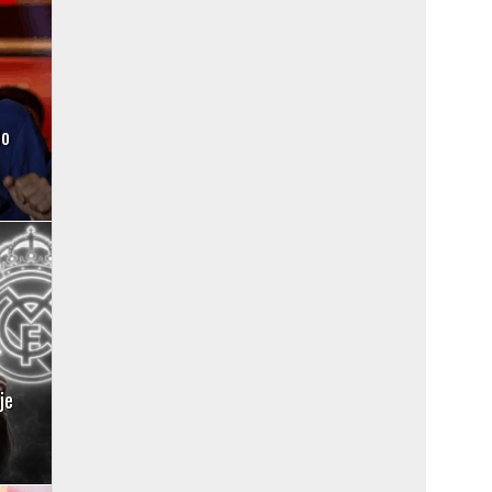
do
je