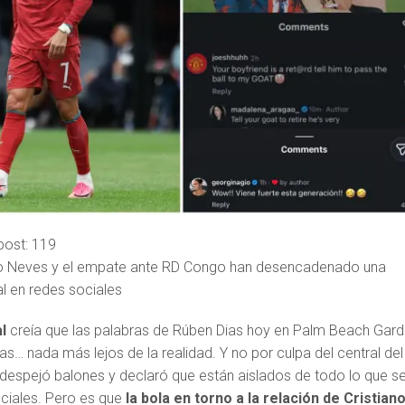
post:
119
o Neves y el empate ante RD Congo han desencadenado una
 en redes sociales
al
creía que las palabras de Rúben Dias hoy en Palm Beach Gar
as… nada más lejos de la realidad. Y no por culpa del central del
 despejó balones y declaró que están aislados de todo lo que s
ciales. Pero es que
la bola en torno a la relación de Cristian