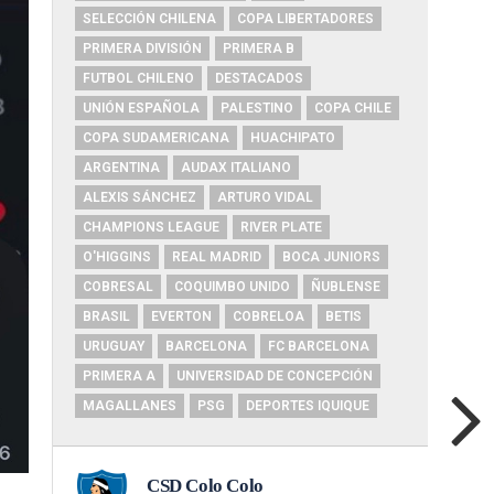
SELECCIÓN CHILENA
COPA LIBERTADORES
PRIMERA DIVISIÓN
PRIMERA B
FUTBOL CHILENO
DESTACADOS
UNIÓN ESPAÑOLA
PALESTINO
COPA CHILE
COPA SUDAMERICANA
HUACHIPATO
ARGENTINA
AUDAX ITALIANO
ALEXIS SÁNCHEZ
ARTURO VIDAL
CHAMPIONS LEAGUE
RIVER PLATE
O'HIGGINS
REAL MADRID
BOCA JUNIORS
COBRESAL
COQUIMBO UNIDO
ÑUBLENSE
BRASIL
EVERTON
COBRELOA
BETIS
URUGUAY
BARCELONA
FC BARCELONA
PRIMERA A
UNIVERSIDAD DE CONCEPCIÓN
MAGALLANES
PSG
DEPORTES IQUIQUE