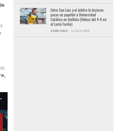
 de
Entre San Luis y el árbitro le hicieron
pasar un papelón a Universidad
Católica en Quillota (Videos del 4-0 en
el Lucio Fariña)
as
COPA CHILE
12 JULIO, 2026
o
ri,
re,