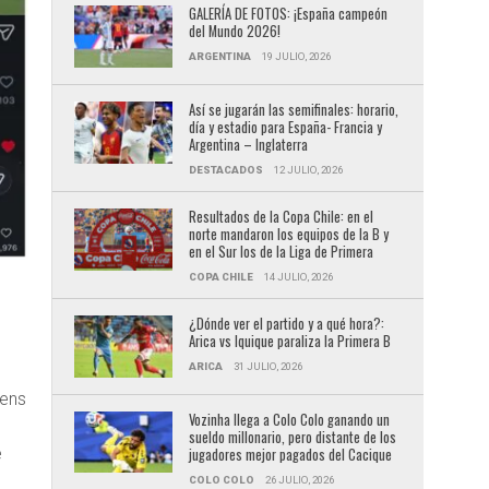
GALERÍA DE FOTOS: ¡España campeón
del Mundo 2026!
ARGENTINA
19 JULIO, 2026
Así se jugarán las semifinales: horario,
día y estadio para España- Francia y
Argentina – Inglaterra
DESTACADOS
12 JULIO, 2026
Resultados de la Copa Chile: en el
norte mandaron los equipos de la B y
en el Sur los de la Liga de Primera
COPA CHILE
14 JULIO, 2026
¿Dónde ver el partido y a qué hora?:
Arica vs Iquique paraliza la Primera B
ARICA
31 JULIO, 2026
dens
Vozinha llega a Colo Colo ganando un
sueldo millonario, pero distante de los
e
jugadores mejor pagados del Cacique
o
COLO COLO
26 JULIO, 2026