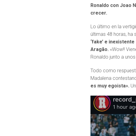
Ronaldo con Joao 
crecer.
Lo último en la verti
últimas 48 horas, ha 
‘fake’ e inexistent
Aragão.
«Wow!! Viene
Ronaldo junto a unos
Todo como respuesta 
Madalena contestando
es muy egoista».
Un