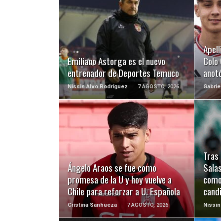
LEER MÁS
Apell
Emiliano Astorga es el nuevo
Colo 
entrenador de Deportes Temuco
anotó
Nissin Alvo Rodríguez
7 AGOSTO, 2026
Gabrie
LEER MÁS
Tras 
Ángelo Araos se fue como
Salas
promesa de la U y hoy vuelve a
como
Chile para reforzar a U. Española
cand
Cristina Sanhueza
7 AGOSTO, 2026
Nissin