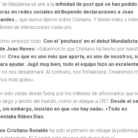
’ de Madalena se une a la
infinidad de post que se han podido
horas en redes sociales atribuyendo declaraciones a Joao
nandes…
que nunca dijeron sobre Cristiano. Y tienen miles y mile
llones de interacciones cada uno.
s cómo empezó todo.
Con el ‘pinchazo’ en el debut Mundialista
 de Joao Neves:
«Sabemos lo que Cristiano ha hecho por nuest
bol.
Creo que es uno más que aporta, es uno de nosotros, 
para ayudar. Jugó muy bien, todo el equipo hizo un excelent
no nos desanimará. Al contrario, nos fortalecerá. Crearemos 
mos más goles».
 sido vistas desde fuera, por los millones de aficionados que t
lo largo y ancho del mundo, como un ataque a CR7.
Desde el s
a, sin embargo, insisten en que «no hay nada». «Todo es
mentaba Rúben Dias.
pio Cristiano Ronaldo
ha sido el primero en rebajar la polémica