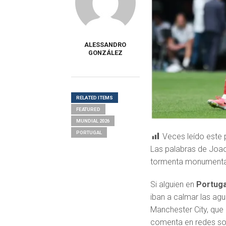
ALESSANDRO
GONZÁLEZ
RELATED ITEMS
FEATURED
MUNDIAL 2026
PORTUGAL
Veces leído este 
Las palabras de Joa
tormenta monumental
Si alguien en
Portug
iban a calmar las agu
Manchester City, que
comenta en redes so