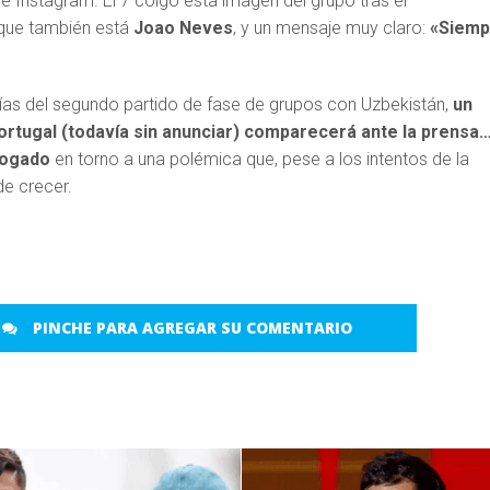
e Instagram. El 7 colgó esta imagen del grupo tras el
 que también está
Joao Neves
, y un mensaje muy claro:
«Siemp
días del segundo partido de fase de grupos con Uzbekistán,
un
rtugal (todavía sin anunciar) comparecerá ante la prensa…
rogado
en torno a una polémica que, pese a los intentos de la
de crecer.
PINCHE PARA AGREGAR SU COMENTARIO