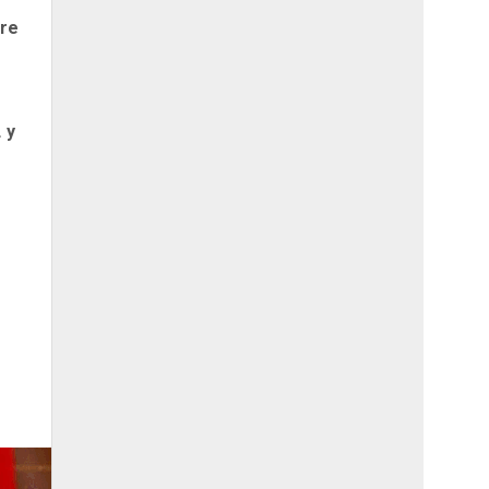
re
 y