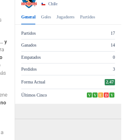
s
… y
ra
no
e
más
iene
eno
 a