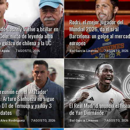
LEER MÁS
LEER MÁS
Rodri, el mejor jugador del
ido Caszely vuelve a brillar en
Mundial 2026, da el sí al
Colo: nieto de leyenda alba
Barcelona: un golpe al merca
 golazo de chilena a la UC
europeo
l Ayala
7 AGOSTO, 2026
Sol Garcia Lineros
7 AGOSTO, 2026
LEER MÁS
LEER MÁS
reunión con el ’Matador’
: Arturo Sanhueza no sigue
 DT de Temuco y ya hay 3
El Real Madrid anuncia el ficha
idatos
de Yan Diomande
 Alvo Rodríguez
7 AGOSTO, 2026
Sol Garcia Lineros
7 AGOSTO, 2026